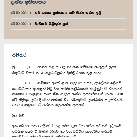
ප්‍රශ්න ඉතිහාසය
23-02-2021
නව න්‍යාය පුස්තකය නව මාරු කරන ලදී
23-02-2021
වාචිකව පිළිතුරු දුන්
පිළිතුර
(අ) (i) පානීය ජල ගැටලු පවතින ගම්මාන ඇතුළත් ග්‍රාම
නිලධාරි වසම් 182ක් අනුරාධපුරය දිස්ත්‍රික්කය තුළ ඇත.
(ii) ගම්මාන අයත් ග්‍රාම නිලධාරි වසම, ප්‍රාදේශීය ලේකම්
කොට්ඨාසය ඇතුළත් පිටු 6ක පමණ ලේඛනයක් ඇමුණුම 01 වශයෙන්
තිබෙනවා. ඇමුණුම කියවන්න කාලය ගන්න පුළුවන්කමක් නැහැ. මම
මේ පිළිතුර ලබා දීමෙන් පස්සේ ඒක ඔබතුමාට ලැබෙන්න සලස්වනවා.
එවිට ඔබතුමාට ඒ විස්තර බලාගන්න පුළුවන්.
(ආ) ඔව්.
අනුරාධපුර උතුර අදියර I ජල සම්පාදන ව්‍යාපෘතිය අවසන් අදියරේ
පවතින අතර ඒ මඟින් රඹෑව හා මැදවච්චිය ප්‍රාදේශීය ලේකම්