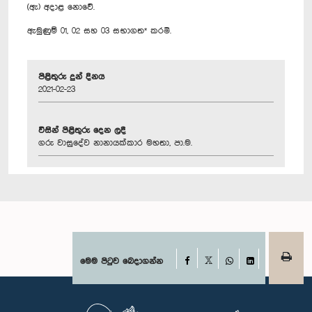
(ඇ) අදාළ නොවේ.
ඇමුණුම් 01, 02 සහ 03 සභාගත* කරමි.
පිළිතුරු දුන් දිනය
2021-02-23
විසින් පිළිතුරු දෙන ලදී
ගරු වාසුදේව නානායක්කාර මහතා, පා.ම.
Facebook
මෙම පිටුව බෙදාගන්න
X
WhatsApp
LinkedIn