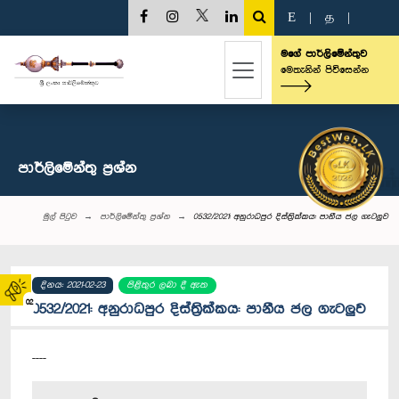
E
|
த
|
මගේ පාර්ලිමේන්තුව
මෙතැනින් පිවිසෙන්න
පාර්ලි‌මේන්තු‌ ප්‍රශ්න
මුල් පිටුව
පාර්ලි‌මේන්තු‌ ප්‍රශ්න
0532/2021: අනු‍රාධපුර දිස්ත්‍රික්කය: පානීය ජල ගැටලුව
දිනය: 2021-02-23
පිළිතුර ලබා දී ඇත
02
0532/2021: අනු‍රාධපුර දිස්ත්‍රික්කය: පානීය ජල ගැටලුව
----