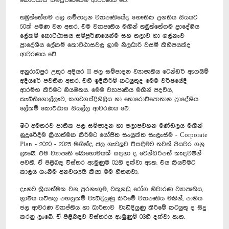
කොට්ඨාස සම්පූර්ණයෙන් ආවරණය වේ.
තඹුත්තේගම ජල සම්පාදන ව්‍යාපෘතියේද භෞතික ප්‍රගතිය සියයට
50ක් පමණ වන අතර, එම ව්‍යාපෘතිය මඟින් තඹුත්තේගම ප්‍රාදේශීය
ලේකම් කොට්ඨාසය සම්පූර්ණයෙන්ම සහ තලාව හා ගල්නෑව
ප්‍රාදේශීය ලේකම් කොට්ඨාසවල ග්‍රාම නිලධාරි වසම් කිහිපයක්ද
ආවරණය වේ.
අනුරාධපුර උතුර අදියර II ජල සම්පාදන ව්‍යාපෘතිය ටෙන්ඩර් ඇගයීම්
අදියරේ පවතින අතර, එහි ඉදිකිරීම් කටයුතුද මෙම වර්ෂයේදී
ආරම්භ කිරීමට නියමිතය. මෙම ව්‍යාපෘතිය මඟින් පදවිය,
කැබිතිගොල්ලෑව, කහටගස්දිගිලිය හා හොරොව්පොතාන ප්‍රාදේශීය
ලේකම් කොට්ඨාස සියල්ල ආවරණය වේ.
මීට අමතරව ජාතික ජල සම්පාදන හා ජලාපවහන මණ්ඩලය මඟින්
නුදුරේදීම ක්‍රියාත්මක කිරීමට යෝජිත සංයුක්ත සැලැස්ම - Corporate
Plan - 2020 - 2025 මඟින්ද ජල ගැටලුව විසඳීමට තවත් පියවර ගනු
ලැබේ. එම ව්‍යාපෘති බොහොමයක් සඳහා ද ටෙන්ඩර්පත් කැඳවමින්
පවතී. ඒ පිළිබඳ විස්තර ඇමුණුම 02හි දක්වා ඇත. එය කියවීමට
කාලය ගැනීම අනවශ්‍යයි කියා මම හිතනවා.
දැනට ක්‍රියාත්මක වන පුරනැගුම, වකුගඩු රෝග නිවාරණ ව්‍යාපෘතිය,
ග්‍රාමීය යටිතල පහසුකම් වැඩිදියුණු කිරීමේ ව්‍යාපෘතිය මඟින්, පානීය
ජල ආවරණ ව්‍යාප්තිය හා ධාරිතාව වැඩිදියුණු කිරීමේ කටයුතු ද සිදු
කරනු ලැබේ. ඒ පිළිබඳව විස්තරය ඇමුණුම් 03හි දක්වා ඇත.