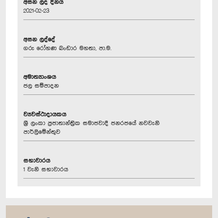
අසන ලද දිනය
2021-02-23
අසන ලද්දේ
ගරු රෝහණ බංඩාර මහතා, පා.ම.
අමාත්‍යාංශය
ජල සම්පාදන
ව්‍යවස්ථාදායකය
ශ්‍රී ලංකා ප්‍රජාතාන්ත්‍රික සමාජවාදී ජනරජයේ නවවැනි
පාර්ලිමේන්තුව
සභාවාරය
1 වැනි සභාවාරය