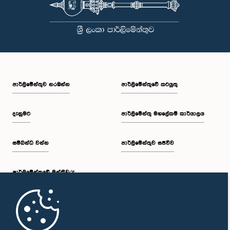
පාර්ලි‌මේන්තුව නරඹන්න
පාර්ලිමේන්තුවේ කටයුතු
දැනුමට
පාර්ලිමේන්තු මහලේකම් කාර්යාලය
සම්බන්ධ වන්න
පාර්ලිමේන්තුව සජීවීව
පාර්ලි‌මේන්තුවේ මන්ත්‍රීවරු
මුල් පිටුව