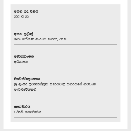
අසන ලද දිනය
2021-01-22
අසන ලද්දේ
ගරු රෝහණ බංඩාර මහතා, පා.ම.
අමාත්‍යාංශය
අධ්‍යාපන
ව්‍යවස්ථාදායකය
ශ්‍රී ලංකා ප්‍රජාතාන්ත්‍රික සමාජවාදී ජනරජයේ නවවැනි
පාර්ලිමේන්තුව
සභාවාරය
1 වැනි සභාවාරය