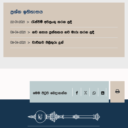
ප්‍රශ්න ඉතිහාසය
22-01-2021
රැස්වීම් අවලංගු කරන ලදී
09-04-2021
නව න්‍යාය පුස්තකය නව මාරු කරන ලදී
09-04-2021
වාචිකව පිළිතුරු දුන්
Facebook
මෙම පිටුව බෙදාගන්න
X
WhatsApp
LinkedIn