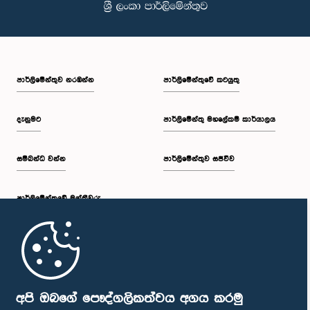
පාර්ලි‌මේන්තුව නරඹන්න
පාර්ලිමේන්තුවේ කටයුතු
දැනුමට
පාර්ලිමේන්තු මහලේකම් කාර්යාලය
සම්බන්ධ වන්න
පාර්ලිමේන්තුව සජීවීව
පාර්ලි‌මේන්තුවේ මන්ත්‍රීවරු
මුල් පිටුව
පාර්ලිමේන්තු ජංගම යෙදුම
අපි ඔබගේ පෞද්ගලිකත්වය අගය කරමු