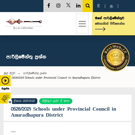
E
|
த
|
මගේ පාර්ලිමේන්තුව
මෙතැනින් පිවිසෙන්න
පාර්ලි‌මේන්තු‌ ප්‍රශ්න
මුල් පිටුව
පාර්ලි‌මේන්තු‌ ප්‍රශ්න
0528/2021: Schools under Provincial Council in Anuradhapura District
බලන්න
දිනය: 2021-01-22
පිළිතුර ලබා දී ඇත
02
0528/2021: Schools under Provincial Council in
Anuradhapura District
----