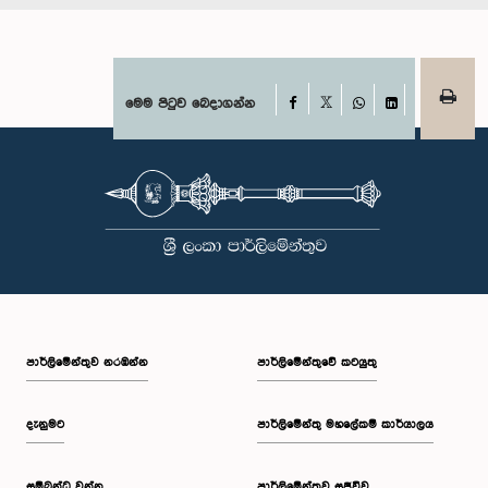
Facebook
මෙම පිටුව බෙදාගන්න
X
WhatsApp
LinkedIn
පාර්ලි‌මේන්තුව නරඹන්න
පාර්ලිමේන්තුවේ කටයුතු
දැනුමට
පාර්ලිමේන්තු මහලේකම් කාර්යාලය
සම්බන්ධ වන්න
පාර්ලිමේන්තුව සජීවීව