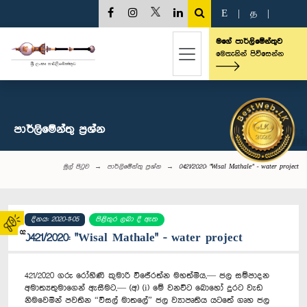
E
|
த
|
මගේ පාර්ලිමේන්තුව
මෙතැනින් පිවිසෙන්න
පාර්ලි‌මේන්තු‌ ප්‍රශ්න
මුල් පිටුව
පාර්ලි‌මේන්තු‌ ප්‍රශ්න
0421/2020: "Wisal Mathale" - water project
දිනය: 2020-11-05
පිළිතුර ලබා දී ඇත
02
0421/2020: "Wisal Mathale" - water project
421/2020 ගරු රෝහිණි කුමාරි විජේරත්න මහත්මිය,— ජල සම්පාදන
අමාත්‍යතුමාගෙන් ඇසීමට,— (අ) (i) මේ වනවිට බොහෝ දුරට වැඩ
නිමවෙමින් පවතින “විසල් මාතලේ” ජල ව්‍යාපෘතිය යටතේ ගෘහ ජල