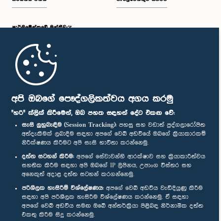
පාර්ලි‌මේන්තුවේ මන්ත්‍රීවරු
මුල් පිටුව
පාර්ලිමේන්තු ජංගම යෙදුම
අපි ඔබගේ පෞද්ගලිකත්වය අගය කරමු
"හරි" ක්ලික් කිරීමෙන්, ඔබ පහත සඳහන් දේට එකඟ වේ:
සැසි ලුහුබැඳීම (Session Tracking):
පහසු සහ වඩාත් පුද්ගලාරෝපිත
අත්දැකීමක් ලබාදීම සඳහා අපගේ වෙබ් අඩවියේ ඔබගේ ක්‍රියාකාරකම්
නිරීක්ෂණය කිරීමට අපි සැසි භාවිතා කරන්නෙමු.
අප හා සම්බන්ධ වී සිටින්න :
දත්ත සටහන් කිරීම:
අපගේ සේවාවන්හි ආරක්ෂාව සහ ක්‍රියාකාරීත්වය
සහතික කිරීම සඳහා අපි ඔබගේ IP ලිපිනය, උපාංග විස්තර සහ
අනෙකුත් අදාළ දත්ත සටහන් කරගන්නෙමු.
සම්මාන
පරිශීලක හැසිරීම් විශ්ලේෂණය:
අපගේ වෙබ් අඩවිය වැඩිදියුණු කිරීම
සඳහා අපි පරිශීලක හැසිරීම විශ්ලේෂණය කරන්නෙමු. ඒ සඳහා
අපගේ වෙබ් අඩවිය සමඟ ඔබේ අන්තර්ක්‍රියා පිළිබඳ නිර්නාමික දත්ත
පෞද්ගලිකත්ව ප්‍රතිපත්තිය
එකතු කිරීම සිදු කරන්නෙමු.