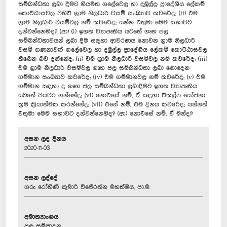
සම්බන්ධතා ලබා දීමට නියමිත ගලේවෙල හා දඹුල්ල ප්‍රාදේශීය ලේකම්
කොට්ඨාසවල පිහිටි ග්‍රාම නිලධාරි වසම් සංඛ්‍යාව කවරේද; (ii) එම
ග්‍රාම නිලධාරි වසම්වල නම් කවරේද; යන්න එතුමා මෙම සභාවට
දන්වන්නෙහිද? (ආ) (i) ඉහත ව්‍යාපෘතිය යටතේ ගෘහ ජල
සම්බන්ධතාවයන් ලබා දීම සඳහා ආවරණය නොවන ග්‍රාම නිලධාරී
වසම් ගණනාවක් ගලේවෙල හා දඹුල්ල ප්‍රාදේශීය ලේකම් කොට්ඨාසවල
තිබෙන බව දන්නේද;‍ (ii) එම ග්‍රාම නිලධාරී වසම්වල නම් කවරේද; (iii)
එම ග්‍රාම නිලධාරි වසම්වල ගෘහ ජල සම්බන්ධතා ලබා නොදෙන
ගම්මාන සංඛ්‍යාව කවරේද;‍ (iv) එම ගම්මානවල නම් කවරේද; (v) එම
ගම්මාන සඳහා ද ගෘහ ජල සම්බන්ධතා ලබාදීමට ඉහත ව්‍යාපෘතිය
යටතේ පියවර ගන්නේද; (vi) නොඑසේ නම්, ඒ සඳහා විකල්ප යෝජනා
ක්‍රම ක්‍රියාත්මක කරන්නේද; (vii) එසේ නම්, එම දිනය කවරේද; යන්නත්
එතුමා මෙම සභාවට දන්වන්නෙහිද? (ඇ) නොඑසේ නම්, ඒ මන්ද?
අසන ලද දිනය
2020-11-03
අසන ලද්දේ
ගරු රෝහිණි කුමාරි විජේරත්න මහත්මිය, පා.ම.
අමාත්‍යාංශය
ජල සම්පාදන