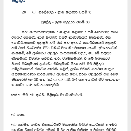
පිළිතුර
(අ) (i) ගලේවෙල - ග්‍රාම නිලධාරි වසම් 18
දඹුල්ල - ග්‍රාම නිලධාරි වසම් 38
ගරු කථානායකතුමනි, එම ග්‍රාම නිලධාරි වසම් මොනවාද කියා
ඊළඟට අහනවා. ග්‍රාම නිලධාරි වසම් නාමාවලියක් තිබෙනවා. එක
කොට්ඨාසයකට අදාළව නම් 18ක් සහ අනෙක් කොට්ඨාසයට අදාළව
නම් 38ක් තිබෙනවා. ඒවා එකින් එක කියවාගෙන යෑමේ අවශ්‍යතාවක්
නැතිනම්, මේ ප්‍රශ්නයට පිළිතුර සැපයීමෙන් පසුව, මට මේ පිළිතුර
ඔබතුමියට එවන්න පුළුවන්, ගරු මන්ත්‍රීතුමියනි. ඒ නම් ඔක්කොම
වාගේ ඔබතුමියත් දන්නවා. ඔබතුමියට ඕනෑ නම්, මට පිළිතුර
සම්පූර්ණයෙන් කියවිය හැකියි. නමුත්, ප්‍රශ්න වටයට ගතවන කාලය
කළමනාකරණය කරගැනීමට වුවමනා නිසා, දීර්ඝ පිළිතුරක් වන මෙම
පිළිතුරෙහි (අ) (ii) සහ (ආ) (i), (ii), (iii), (iv) යන කොටස් මම සභාගත*
කරනවා, ගරු කථානායකතුමනි.
(ආ) v සිට vii දක්වා පිළිතුරු මා කියවන්නම්.
(v) නැත.
(vi) යෝජිත නාවුල වහකෝට්ටේ ව්‍යාපෘතිය මඟින් කොටසක් ද ඉතිරි
කොටස විසල් දඹුල්ල අදියර II ව්‍යාපෘතිය මඟින්ද ආවරණය කිරීමට