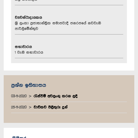
ව්‍යවස්ථාදායකය
ශ්‍රී ලංකා ප්‍රජාතාන්ත්‍රික සමාජවාදී ජනරජයේ නවවැනි
පාර්ලිමේන්තුව
සභාවාරය
1 වැනි සභාවාරය
ප්‍රශ්න ඉතිහාසය
03-11-2020
රැස්වීම් අවලංගු කරන ලදී
25-11-2020
වාචිකව පිළිතුරු දුන්