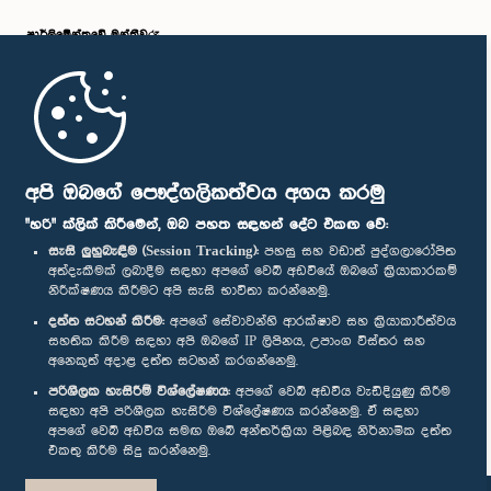
පාර්ලි‌මේන්තුවේ මන්ත්‍රීවරු
මුල් පිටුව
පාර්ලිමේන්තු ජංගම යෙදුම
අපි ඔබගේ පෞද්ගලිකත්වය අගය කරමු
"හරි" ක්ලික් කිරීමෙන්, ඔබ පහත සඳහන් දේට එකඟ වේ:
සැසි ලුහුබැඳීම (Session Tracking):
පහසු සහ වඩාත් පුද්ගලාරෝපිත
අත්දැකීමක් ලබාදීම සඳහා අපගේ වෙබ් අඩවියේ ඔබගේ ක්‍රියාකාරකම්
නිරීක්ෂණය කිරීමට අපි සැසි භාවිතා කරන්නෙමු.
අප හා සම්බන්ධ වී සිටින්න :
දත්ත සටහන් කිරීම:
අපගේ සේවාවන්හි ආරක්ෂාව සහ ක්‍රියාකාරීත්වය
සහතික කිරීම සඳහා අපි ඔබගේ IP ලිපිනය, උපාංග විස්තර සහ
අනෙකුත් අදාළ දත්ත සටහන් කරගන්නෙමු.
සම්මාන
පරිශීලක හැසිරීම් විශ්ලේෂණය:
අපගේ වෙබ් අඩවිය වැඩිදියුණු කිරීම
සඳහා අපි පරිශීලක හැසිරීම විශ්ලේෂණය කරන්නෙමු. ඒ සඳහා
අපගේ වෙබ් අඩවිය සමඟ ඔබේ අන්තර්ක්‍රියා පිළිබඳ නිර්නාමික දත්ත
පෞද්ගලිකත්ව ප්‍රතිපත්තිය
එකතු කිරීම සිදු කරන්නෙමු.
© ශ්‍රී ලංකා පාර්ලි‌මේන්තුව.