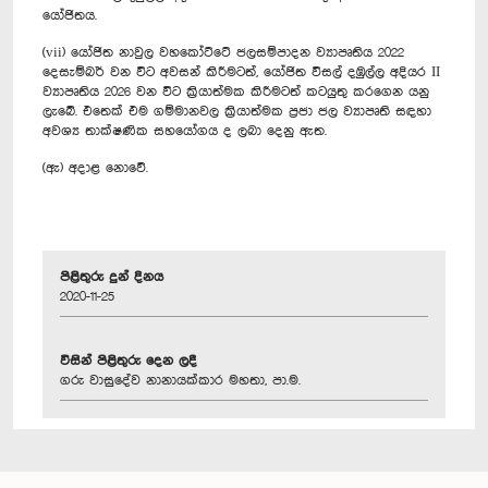
යෝජිතය.
(vii) යෝජිත නාවුල වහකෝට්ටේ ජලසම්පාදන ව්‍යාපෘතිය 2022
දෙසැම්බර් වන විට අවසන් කිරීමටත්, යෝජිත විසල් දඹුල්ල අදියර II
ව්‍යාපෘතිය 2026 වන විට ක්‍රියාත්මක කිරීමටත් කටයුතු කරගෙන යනු
ලැබේ. එතෙක් එම ගම්මානවල ක්‍රියාත්මක ප්‍රජා ජල ව්‍යාපෘති සඳහා
අවශ්‍ය තාක්ෂණික සහයෝගය ද ලබා දෙනු ඇත.
(ඇ) අදාළ නොවේ.
පිළිතුරු දුන් දිනය
2020-11-25
විසින් පිළිතුරු දෙන ලදී
ගරු වාසුදේව නානායක්කාර මහතා, පා.ම.