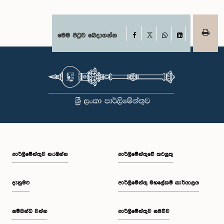
Facebook
මෙම පිටුව බෙදාගන්න
X
WhatsApp
LinkedIn
පාර්ලි‌මේන්තුව නරඹන්න
පාර්ලිමේන්තුවේ කටයුතු
දැනුමට
පාර්ලිමේන්තු මහලේකම් කාර්යාලය
සම්බන්ධ වන්න
පාර්ලිමේන්තුව සජීවීව