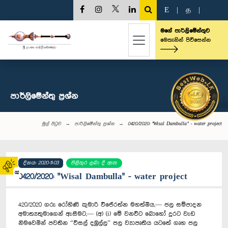
E
|
த
|
මගේ පාර්ලිමේන්තුව
මෙතැනින් පිවිසෙන්න
පාර්ලි‌මේන්තු‌ ප්‍රශ්න
මුල් පිටුව
පාර්ලි‌මේන්තු‌ ප්‍රශ්න
0420/2020: "Wisal Dambulla" - water project
දිනය: 2020-11-03
පිළිතුර ලබා දී ඇත
02
0420/2020: "Wisal Dambulla" - water project
420/2020 ගරු රෝහිණි කුමාරි විජේරත්න මහත්මිය,— ජල සම්පාදන
අමාත්‍යතුමාගෙන් ඇසීමට,— (අ) (i) මේ වනවිට බොහෝ දුරට වැඩ
නිමවෙමින් පවතින “විසල් දඹුල්ල” ජල ව්‍යාපෘතිය යටතේ ගෘහ ජල