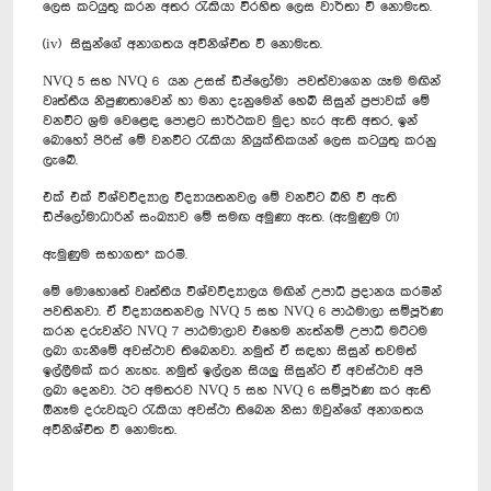
ලෙස කටයුතු කරන අතර රැකියා විරහිත ලෙස වාර්තා වී නොමැත.
(iv) සිසුන්ගේ අනාගතය අවිනිශ්චිත වී නොමැත.
NVQ 5 සහ NVQ 6 යන උසස් ඩිප්ලෝමා පවත්වාගෙන යෑම මඟින්
වෘත්තීය නිපුණතාවෙන් හා මනා දැනුමෙන් හෙබි සිසුන් ප්‍රජාවක් මේ
වනවිට ශ්‍රම වෙළෙඳ පොළට සාර්ථකව මුදා හැර ඇති අතර, ඉන්
බොහෝ පිරිස් මේ වනවිට රැකියා නියුක්තිකයන් ලෙස කටයුතු කරනු
ලැබේ.
එක් එක් විශ්වවිද්‍යාල විද්‍යායතනවල මේ වනවිට බිහි වී ඇති
ඩිප්ලෝමාධාරින් සංඛ්‍යාව මේ සමඟ අමුණා ඇත. (ඇමුණුම 01)
ඇමුණුම සභාගත* කරමි.
මේ මොහොතේ වෘත්තීය විශ්වවිද්‍යාලය මඟින් උපාධි ප්‍රදානය කරමින්
පවතිනවා. ඒ විද්‍යායතනවල NVQ 5 සහ NVQ 6 පාඨමාලා සම්පූර්ණ
කරන දරුවන්ට NVQ 7 පාඨමාලාව එහෙම නැත්නම් උපාධි මට්ටම
ලබා ගැනීමේ අවස්ථාව තිබෙනවා. නමුත් ඒ සඳහා සිසුන් තවමත්
ඉල්ලීමක් කර නැහැ. නමුත් ඉල්ලන සියලු සිසුන්ට ඒ අවස්ථාව අපි
ලබා දෙනවා. ඊට අමතරව NVQ 5 සහ NVQ 6 සම්පූර්ණ කර ඇති
ඕනෑම දරුවකුට රැකියා අවස්ථා තිබෙන නිසා ඔවුන්ගේ අනාගතය
අවිනිශ්චිත වී නොමැත.