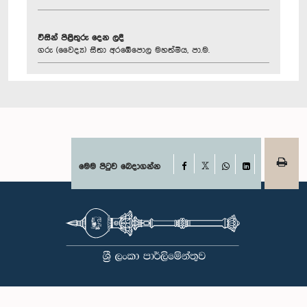
විසින් පිළිතුරු දෙන ලදී
ගරු (වෛද්‍ය) සීතා අරඹේපොල මහත්මිය, පා.ම.
Facebook
මෙම පිටුව බෙදාගන්න
X
WhatsApp
LinkedIn