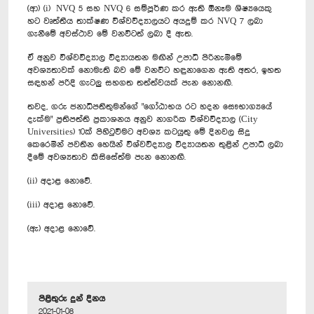
(ආ) (i) NVQ 5 සහ NVQ 6 සම්පූර්ණ කර ඇති ඕනෑම ශිෂ්‍යයෙකු
හට වෘත්තීය තාක්ෂණ විශ්වවිද්‍යාලයට අයදුම් කර NVQ 7 ලබා
ගැනීමේ අවස්ථාව මේ වනවිටත් ලබා දී ඇත.
ඒ අනුව විශ්වවිද්‍යාල විද්‍යායතන මඟින් උපාධි පිරිනැමීමේ
අවශ්‍යතාවක් නොමැති බව මේ වනවිට හඳුනාගෙන ඇති අතර, ඉහත
සඳහන් පරිදි ගැටලු සහගත තත්ත්වයක් පැන නොනඟී.
තවද, ගරු ජනාධිපතිතුමන්ගේ "ගෝඨාභය රට හදන සෞභාග්‍යයේ
දැක්ම" ප්‍රතිපත්ති ප්‍රකාශනය අනුව නාගරික විශ්වවිද්‍යාල (City
Universities) 10ක් පිහිටුවීමට අවශ්‍ය කටයුතු මේ දිනවල සිදු
කෙරෙමින් පවතින හෙයින් විශ්වවිද්‍යාල විද්‍යායතන තුළින් උපාධි ලබා
දීමේ අවශ්‍යතාව කිසිසේත්ම පැන නොනඟී.
(ii) අදාළ නොවේ.
(iii) අදාළ නොවේ.
(ඇ) අදාළ නොවේ.
පිළිතුරු දුන් දිනය
2021-01-08