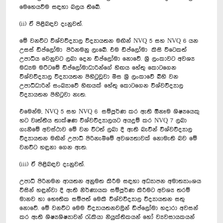
මෙහෙයවීම සඳහා බලය තිබේ.
(ii) ඒ පිළිබඳව දැනුවත්.
මේ වනවිට විශ්වවිද්‍යාල විද්‍යායතන මඟින් NVQ 5 සහ NVQ 6 යන
උසස් ඩිප්ලෝමා පිරිනමනු ලැබේ. එම ඩිප්ලෝමා කිසි විටෙකත්
උපාධිය වෙනුවට ලබා දෙන ඩිප්ලෝමා නොවේ. ශ්‍රී ලංකාවට අවශ්‍ය
මධ්‍යම මට්ටමේ ඩිප්ලෝමාධාරින්ගේ හිඟය හේතු කොටගෙන
විශ්වවිද්‍යාල විද්‍යායතන පිහිටුවූවා මිස ශ්‍රී ලංකාවේ බිහි වන
උපාධිධාරින් සංඛ්‍යාවේ හිඟයක් හේතු කොටගෙන විශ්වවිද්‍යාල
විද්‍යායතන පිහිටුවා නැත.
එමෙන්ම, NVQ 5 සහ NVQ 6 සම්පූර්ණ කර ඇති ඕනෑම ශිෂ්‍යයෙකු
හට වෘත්තීය තාක්ෂණ විශ්වවිද්‍යාලයට අයදුම් කර NVQ 7 ලබා
ගැනීමේ අවස්ථාව මේ වන විටත් ලබා දී ඇති බැවින් විශ්වවිද්‍යාල
විද්‍යායතන මඟින් උපාධි පිරිනැමීමේ අවශ්‍යතාවක් නොමැති බව මේ
වනවිට හඳුනා ගෙන ඇත.
(iii) ඒ පිළිබඳව දැනුවත්.
උපාධි පිරිනමන ආයතන අනුමත කිරීම සඳහා අධ්‍යාපන අමාත්‍යාංශය
විසින් හඳුන්වා දී ඇති නිර්ණායක සම්පූර්ණ කිරීමට අවශ්‍ය තරම්
මානව හා භෞතික සම්පත් මෙකී විශ්වවිද්‍යාල විද්‍යායතන සතු
නොවේ. මේ වනවිට මෙම විද්‍යායතනවලින් ඩිප්ලෝමා හදාරා අවසන්
කර ඇති ශිෂ්‍යශිෂ්‍යාවන් රැකියා නියුක්තිකයන් හෝ ව්‍යවසායකයන්