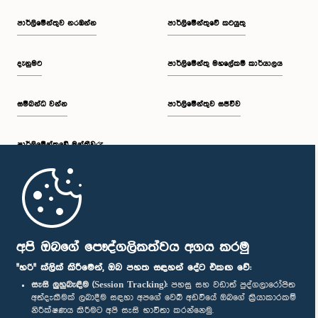
පාර්ලි‌මේන්තුව නරඹන්න
පාර්ලිමේන්තුවේ කටයුතු
දැනුමට
පාර්ලිමේන්තු මහලේකම් කාර්යාලය
සම්බන්ධ වන්න
පාර්ලිමේන්තුව සජීවීව
පාර්ලි‌මේන්තුවේ මන්ත්‍රීවරු
මුල් පිටුව
පාර්ලිමේන්තු ජංගම යෙදුම
අපි ඔබගේ පෞද්ගලිකත්වය අගය කරමු
"හරි" ක්ලික් කිරීමෙන්, ඔබ පහත සඳහන් දේට එකඟ වේ:
සැසි ලුහුබැඳීම (Session Tracking):
පහසු සහ වඩාත් පුද්ගලාරෝපිත
අත්දැකීමක් ලබාදීම සඳහා අපගේ වෙබ් අඩවියේ ඔබගේ ක්‍රියාකාරකම්
නිරීක්ෂණය කිරීමට අපි සැසි භාවිතා කරන්නෙමු.