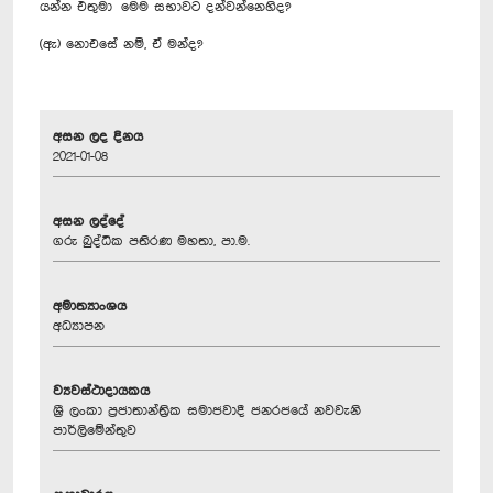
යන්න එතුමා මෙම සභාවට දන්වන්නෙහිද?
(ඇ) නොඑසේ නම්, ඒ මන්ද?
අසන ලද දිනය
2021-01-08
අසන ලද්දේ
ගරු බුද්ධික පතිරණ මහතා, පා.ම.
අමාත්‍යාංශය
අධ්‍යාපන
ව්‍යවස්ථාදායකය
ශ්‍රී ලංකා ප්‍රජාතාන්ත්‍රික සමාජවාදී ජනරජයේ නවවැනි
පාර්ලිමේන්තුව