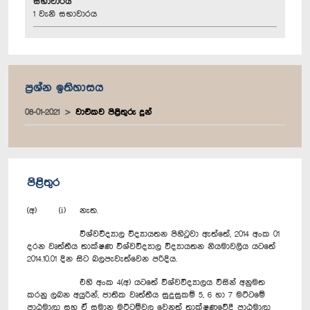
සභාවාරය
1 වැනි සභාවාරය
ප්‍රශ්න ඉතිහාසය
08-01-2021
වාචිකව පිළිතුරු දුන්
පිළිතුර
(අ) (i) නැත.
විශ්වවිද්‍යාල විද්‍යායතන පිහිටුවා ඇත්තේ, 2014 අංක 01
දරන වෘත්තීය තාක්ෂණ විශ්වවිද්‍යාල විද්‍යායතන නියමාවලිය යටතේ
2014.10.01 දින සිට බලපැවැත්වෙන පරිදිය.
එහි අංක 4(අ) යටතේ විශ්වවිද්‍යාලය විසින් අනුමත
කරනු ලබන අයුරින්, ජාතික වෘත්තීය සුදුසුකම් 5, 6 හා 7 මට්ටමේ
පාඨමාලා සහ ඒ සමාන මට්ටම්වල වෙනත් තාක්ෂණවේදී පාඨමාලා