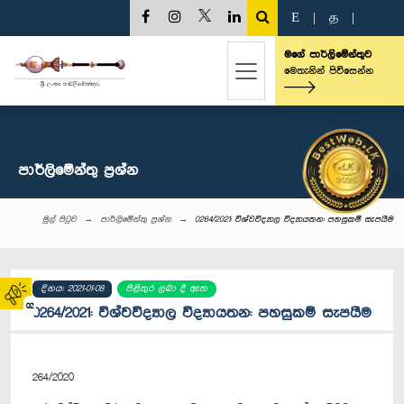
E
|
த
|
මගේ පාර්ලිමේන්තුව
මෙතැනින් පිවිසෙන්න
පාර්ලි‌මේන්තු‌ ප්‍රශ්න
මුල් පිටුව
පාර්ලි‌මේන්තු‌ ප්‍රශ්න
0264/2021: විශ්වවිද්‍යාල විද්‍යායතන: පහසුකම් සැපයීම
දිනය: 2021-01-08
පිළිතුර ලබා දී ඇත
02
0264/2021: විශ්වවිද්‍යාල විද්‍යායතන: පහසුකම් සැපයීම
264/2020