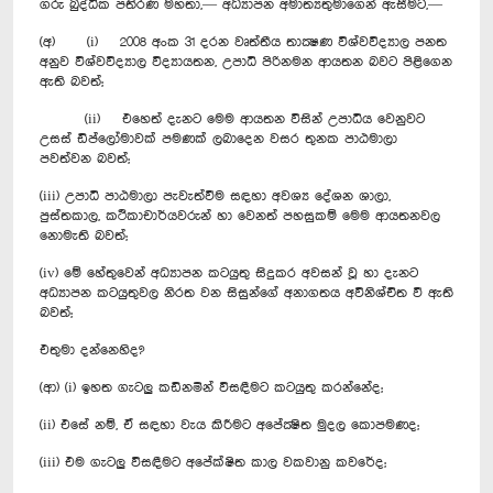
ගරු බුද්ධික පතිරණ මහතා,— අධ්‍යාපන අමාත්‍යතුමාගෙන් ඇසීමට,—
(අ) (i) 2008 අංක 31 දරන වෘත්තීය තාක්‍ෂණ විශ්වවිද්‍යාල පනත
අනුව විශ්වවිද්‍යාල විද්‍යායතන, උපාධි පිරිනමන ආයතන බවට පිළිගෙන
ඇති බවත්;
(ii) එහෙත් දැනට මෙම ආයතන විසින් උපාධිය වෙනුවට
උසස් ඩිප්ලෝමාවක් පමණක් ලබාදෙන වසර තුනක පාඨමාලා
පවත්වන බවත්;
(iii) උපාධි පාඨමාලා පැවැත්වීම සඳහා අවශ්‍ය දේශන ශාලා,
පුස්තකාල, කථිකාචාර්යවරුන් හා වෙනත් පහසුකම් මෙම ආයතනවල
නොමැති බවත්;
(iv) මේ හේතුවෙන් අධ්‍යාපන කටයුතු සිදුකර අවසන් වූ හා දැනට
අධ්‍යාපන කටයුතුවල නිරත වන සිසුන්ගේ අනාගතය අවිනිශ්චිත වී ඇති
බවත්;
එතුමා දන්නෙහිද?
(ආ) (i) ඉහත ගැටලු කඩිනමින් විසඳීමට කටයුතු කරන්නේද;
(ii) එසේ නම්, ඒ සඳහා වැය කිරීමට අපේක්‍ෂිත මුදල කොපමණද;
(iii) එම ගැටලු විසඳීමට අපේක්ෂිත කාල වකවානු කවරේද;