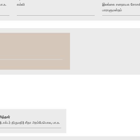
ா.உ.
கல்வி
இலங்கை சனநாயக சோசலிச
பாராளுமன்றம்
ித்தார்
ாக்டர் திருமதி) சீதா அரம்பேபொல, பா.உ.