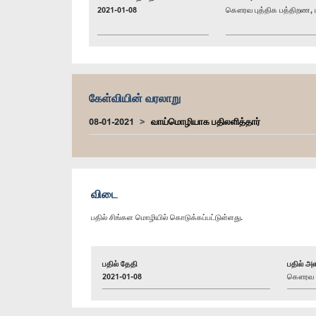
2021-01-08
கௌரவ புத்திக பத்திறண, ப
கேள்வியின் வரலாறு
08-01-2021
வாய்மொழியாக பதிலளித்தார்
விடை
பதில் சிங்கள மொழியில் கொடுக்கப்பட்டுள்ளது.
பதில் தேதி
பதில் அள
2021-01-08
கௌரவ (ட