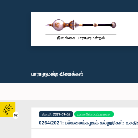
பாராளுமன்ற வினாக்கள்
திகதி: 2021-01-08
பதிலளிக்கப்பட்டவைகள்
02
0264/2021: பல்கலைக்கழகக் கல்லூரிகள்: வசத