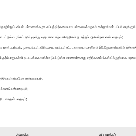
தொழில்நுட்பவியல் பல்கலைக்கழக சட்டத்திற்கமைவாக பல்கலைக்கழகக் கல்லூரிகள் பட்டம் வழங்கும
ோமா மட்டும் வழங்கப்படும் மூன்று வருடகால கற்கைநெறிகள் நடாத்தப்படுகின்றன என்பதையும்;
ிவுரை மண்டபங்கள், நூலகங்கள், விரிவுரையாளர்கள் உட்பட ஏனைய வசதிகள் இந்நிறுவனங்களில் இல்ல
 தற்போது கல்வி நடவடிக்கைகளில் ஈடுபட்டுள்ள மாணவர்களது எதிர்காலம் கேள்விக்குறியாக அமை
மேற்கொள்ளப்படுமா என்பதையும்;
 எவ்வளவென்பதையும்;
பகுதி யாதென்பதையும்;
அமைச்சு
சட்டவாக்கம்