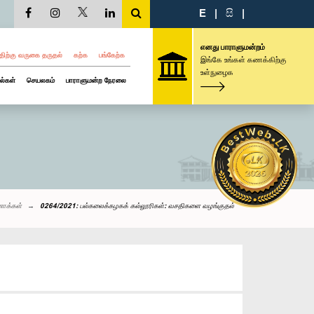
E
|
සි
|
எனது பாராளுமன்றம்
திற்கு வருகை தருதல்
கற்க
பங்கேற்க
இங்கே உங்கள் கணக்கிற்கு
உள்நுழைக
ல்கள்
செயலகம்
பாராளுமன்ற நேரலை
னாக்கள்
0264/2021: பல்கலைக்கழகக் கல்லூரிகள்: வசதிகளை வழங்குதல்