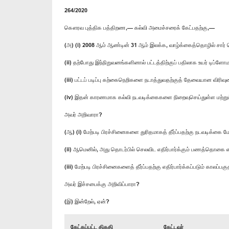
264/2020
கௌரவ புத்திக பத்திறண,— கல்வி அமைச்சரைக் கேட்பதற்கு,—
(அ) (i) 2008 ஆம் ஆண்டின் 31 ஆம் இலக்க, வாழ்க்கைத்தொழில் சார் 
(ii) தற்போது இந்நிறுவனங்களினால் பட்டத்திற்குப் பதிலாக உயர் டிப்ள
(iii) பட்டப் படிப்பு கற்கைநெறிகளை நடாத்துவதற்குத் தேவையான விர
(iv) இதன் காரணமாக கல்வி நடவடிக்கைகளை நிறைவுசெய்துள்ள மற்றும்
அவர் அறிவாரா?
(ஆ) (i) மேற்படி பிரச்சினைகளை துரிதமாகத் தீர்ப்பதற்கு நடவடிக்கை 
(ii) ஆமெனில், அது தொடர்பில் செலவிட எதிர்பார்க்கும் பணத்தொகை
(iii) மேற்படி பிரச்சினைகளைத் தீர்ப்பதற்கு எதிர்பார்க்கப்படும் காலப்
அவர் இச்சபைக்கு அறிவிப்பாரா?
(இ) இன்றேல், ஏன்?
கேட்கப்பட்ட திகதி
கேட்டவர்