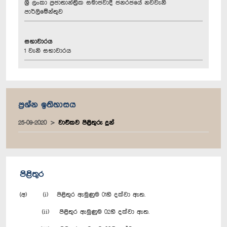
ශ්‍රී ලංකා ප්‍රජාතාන්ත්‍රික සමාජවාදී ජනරජයේ නවවැනි
පාර්ලිමේන්තුව
සභාවාරය
1 වැනි සභාවාරය
ප්‍රශ්න ඉතිහාසය
25-09-2020
වාචිකව පිළිතුරු දුන්
පිළිතුර
(අ) (i) පිළිතුර ඇමුණුම 01හි දක්වා ඇත.
(ii) පිළිතුර ඇමුණුම 02හි දක්වා ඇත.