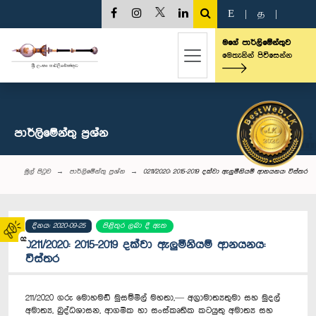
E
|
த
|
මගේ පාර්ලිමේන්තුව
මෙතැනින් පිවිසෙන්න
පාර්ලි‌මේන්තු‌ ප්‍රශ්න
මුල් පිටුව
පාර්ලි‌මේන්තු‌ ප්‍රශ්න
0211/2020: 2015-2019 දක්වා ඇලුමීනියම් ආනයනය: විස්තර
දිනය: 2020-09-25
පිළිතුර ලබා දී ඇත
02
0211/2020: 2015-2019 දක්වා ඇලුමීනියම් ආනයනය:
විස්තර
211/2020 ගරු මොහමඩ් මුසම්මිල් මහතා,— අග්‍රාමාත්‍යතුමා සහ මුදල්
අමාත්‍ය, බුද්ධශාසන, ආගමික හා සංස්කෘතික කටයුතු අමාත්‍ය සහ