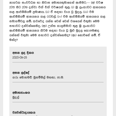
නාගරික සංවර්ධන හා නිවාස අමාත්‍යතුමාගෙන් ඇසීමට,— (අ) වර්ෂ
2015 සිට 2019 දක්වා එක් එක් වර්ෂයක් තුළ; (i) ශ්‍රී ලංකාවට ආනයනය
කළ ඇළුමිනියම් ප්‍රමාණය; (ii) ඒ සඳහා වැය වූ මුදල; (iii) එම
ඇළුමිනියම් ආනයනය කළ රටවල්; (iv) එම ඇළුමිනියම් ආනයනය කළ
සමාගම්වල නම්; කවරේද යන්න වෙන් වෙන් වශයෙන් එතුමා මෙම
සභාවට දන්වන්නෙහිද; (ආ) උක්ත කාලසීමාව තුළ ශ්‍රී ලංකාවට
ඇළුමිනියම් ආනයනය කිරීම සඳහා වැය වූ මුළු මුදල කොපමණද
යන්නත් එතුමා මෙම සභාවට දන්වන්නෙහිද? (ඇ) නොඑසේ නම්, ඒ
මන්ද?
අසන ලද දිනය
2020-09-25
අසන ලද්දේ
ගරු මොහමඩ් මුසම්මිල් මහතා, පා.ම.
අමාත්‍යාංශය
මුදල්
ව්‍යවස්ථාදායකය