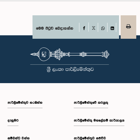
Facebook
මෙම පිටුව බෙදාගන්න
X
WhatsApp
LinkedIn
පාර්ලි‌මේන්තුව නරඹන්න
පාර්ලිමේන්තුවේ කටයුතු
දැනුමට
පාර්ලිමේන්තු මහලේකම් කාර්යාලය
සම්බන්ධ වන්න
පාර්ලිමේන්තුව සජීවීව