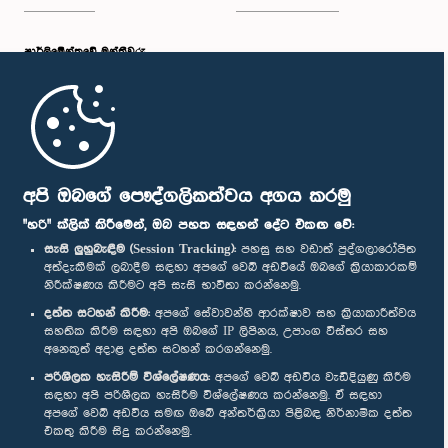
පාර්ලි‌මේන්තුවේ මන්ත්‍රීවරු
මුල් පිටුව
පාර්ලිමේන්තු ජංගම යෙදුම
අපි ඔබගේ පෞද්ගලිකත්වය අගය කරමු
"හරි" ක්ලික් කිරීමෙන්, ඔබ පහත සඳහන් දේට එකඟ වේ:
සැසි ලුහුබැඳීම (Session Tracking):
පහසු සහ වඩාත් පුද්ගලාරෝපිත
අත්දැකීමක් ලබාදීම සඳහා අපගේ වෙබ් අඩවියේ ඔබගේ ක්‍රියාකාරකම්
නිරීක්ෂණය කිරීමට අපි සැසි භාවිතා කරන්නෙමු.
අප හා සම්බන්ධ වී සිටින්න :
දත්ත සටහන් කිරීම:
අපගේ සේවාවන්හි ආරක්ෂාව සහ ක්‍රියාකාරීත්වය
සහතික කිරීම සඳහා අපි ඔබගේ IP ලිපිනය, උපාංග විස්තර සහ
අනෙකුත් අදාළ දත්ත සටහන් කරගන්නෙමු.
සම්මාන
පරිශීලක හැසිරීම් විශ්ලේෂණය:
අපගේ වෙබ් අඩවිය වැඩිදියුණු කිරීම
සඳහා අපි පරිශීලක හැසිරීම විශ්ලේෂණය කරන්නෙමු. ඒ සඳහා
අපගේ වෙබ් අඩවිය සමඟ ඔබේ අන්තර්ක්‍රියා පිළිබඳ නිර්නාමික දත්ත
පෞද්ගලිකත්ව ප්‍රතිපත්තිය
එකතු කිරීම සිදු කරන්නෙමු.