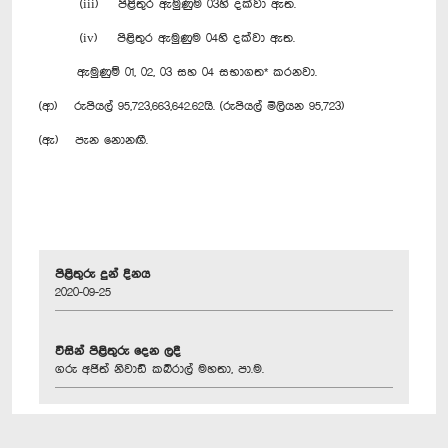
(iii) පිළිතුර ඇමුණුම 03හි දක්වා ඇත.
(iv) පිළිතුර ඇමුණුම 04හි දක්වා ඇත.
ඇමුණුම් 01, 02, 03 සහ 04 සභාගත* කරනවා.
(ආ) රුපියල් 95,723,663,642.62යි. (රුපියල් මිලියන 95,723)
(ඇ) පැන නොනඟී.
පිළිතුරු දුන් දිනය
2020-09-25
විසින් පිළිතුරු දෙන ලදී
ගරු අජිත් නිවාඩ් කබ්රාල් මහතා, පා.ම.