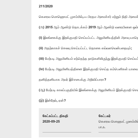
211/2020
கௌரவ மொஹொமட் முசம்மில்,— பிரதம அமைச்சர் மற்றும் நிதி அமைச்சர்,
(அ) 2015 ஆம் ஆண்டு தொடக்கம் 2019 ஆம் ஆண்டு வரையிலான ஒவ்
(i) இலங்கைக்கு இறக்குமதி செய்யப்பட்ட அலுமினியத்தின் அளவு யாத
(ii) அதற்காகச் செலவு செய்யப்பட்ட தொகை எவ்வளவென்பதையும்;
(iii) மேற்படி அலுமினியம் எந்தெந்த நாடுகளிலிருந்து இறக்குமதி செய்யப
(iv) மேற்படி அலுமினியத்தினை இறக்குமதி செய்த கம்பெனிகள் யாவ
தனித்தனியாக அவர் இச்சபைக்கு அறிவிப்பாரா?
(ஆ) மேற்படி காலப்பகுதியில் இலங்கைக்கு அலுமினியம் இறக்குமதி
(இ) இன்றேல், ஏன்?
கேட்கப்பட்ட திகதி
கேட்டவர்
2020-09-25
கௌரவ மொஹமட் முஸம்மில
பா.உ.