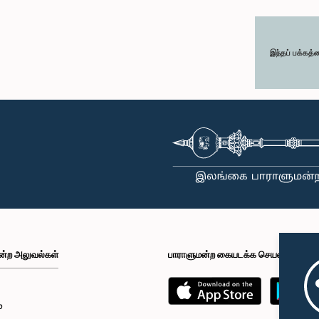
இந்தப் பக்கத்
ன்ற அலுவல்கள்
பாராளுமன்ற கையடக்க செயலி
்