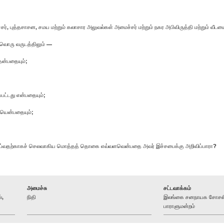
 புத்தசாசன, சமய மற்றும் கலாசார அலுவல்கள் அமைச்சர் மற்றும் நகர அபிவிருத்தி மற்றும் வீடம
வொரு வருடத்திலும் —
ென்பதையும்;
்பட்டது என்பதையும்;
ையென்பதையும்;
 செய்வதற்காகச் செலவாகிய மொத்தத் தொகை எவ்வளவென்பதை அவர் இச்சபைக்கு அறிவிப்பாரா?
அமைச்சு
சட்டவாக்கம்
்,
நிதி
இலங்கை சனநாயக சோசலிச
பாராளுமன்றம்