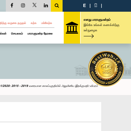
E
|
සි
|
எனது பாராளுமன்றம்
திற்கு வருகை தருதல்
கற்க
பங்கேற்க
இங்கே உங்கள் கணக்கிற்கு
உள்நுழைக
ல்கள்
செயலகம்
பாராளுமன்ற நேரலை
1/2020: 2015 - 2019 வரையான காலப்பகுதியில் அலுமினிய இறக்குமதி: விபரம்