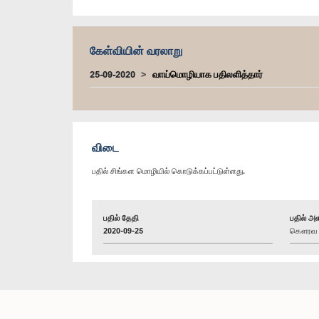
கேள்வியின் வரலாறு
25-09-2020
வாய்மொழியாக பதிலளித்தார்
விடை
பதில் சிங்கள மொழியில் கொடுக்கப்பட்டுள்ளது.
பதில் தேதி
பதில் அள
2020-09-25
கௌரவ அஜி