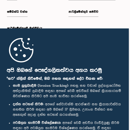
සම්බන්ධ වන්න
පාර්ලිමේන්තුව සජීවීව
පාර්ලි‌මේන්තුවේ මන්ත්‍රීවරු
මුල් පිටුව
පාර්ලිමේන්තු ජංගම යෙදුම
අපි ඔබගේ පෞද්ගලිකත්වය අගය කරමු
"හරි" ක්ලික් කිරීමෙන්, ඔබ පහත සඳහන් දේට එකඟ වේ:
සැසි ලුහුබැඳීම (Session Tracking):
පහසු සහ වඩාත් පුද්ගලාරෝපිත
අත්දැකීමක් ලබාදීම සඳහා අපගේ වෙබ් අඩවියේ ඔබගේ ක්‍රියාකාරකම්
නිරීක්ෂණය කිරීමට අපි සැසි භාවිතා කරන්නෙමු.
අප හා සම්බන්ධ වී සිටින්න :
දත්ත සටහන් කිරීම:
අපගේ සේවාවන්හි ආරක්ෂාව සහ ක්‍රියාකාරීත්වය
සහතික කිරීම සඳහා අපි ඔබගේ IP ලිපිනය, උපාංග විස්තර සහ
අනෙකුත් අදාළ දත්ත සටහන් කරගන්නෙමු.
සම්මාන
පරිශීලක හැසිරීම් විශ්ලේෂණය:
අපගේ වෙබ් අඩවිය වැඩිදියුණු කිරීම
සඳහා අපි පරිශීලක හැසිරීම විශ්ලේෂණය කරන්නෙමු. ඒ සඳහා