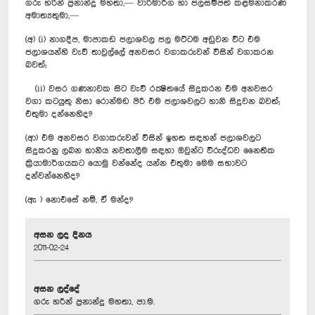
ගරු හරින් ප්‍රනාන්දු මහතා,— වාරිමාර්ග හා ජලසම්පත් කළමනාකරණ
අමාත්‍යතුමා,—
(අ) (i) නාගදීප, මාපාකඩ ජලාශවල ජල මට්ටම අඩුවන විට එම
ජලාශයන්හි වැව් තාවුල්ලේ අනවසර වගාකරුවන් විසින් වගාකරන
බවත්;
(ii) වසර ගණනාවක සිට වැව් රක්‍ෂිතයේ සිදුකරන එම අනවසර
වගා කටයුතු නිසා රොන්මඩ පිරී එම ජලාශවලට හානි සිදුවන බවත්;
එතුමා දන්නෙහිද?
(ආ) එම අනවසර වගාකරුවන් විසින් ඉහත සඳහන් ජලාශවලට
සිදුකරනු ලබන හානිය නවතාලීම සඳහා ඔවුන්ට විරුද්ධව නෛතික
ක්‍රියාමාර්ගයකට යොමු වන්නේද යන්න එතුමා මෙම සභාවට
දන්වන්නෙහිද?
(ඇ ) නොඑසේ නම්, ඒ මන්ද?
අසන ලද දිනය
2011-02-24
අසන ලද්දේ
ගරු හරීන් ප්‍රනාන්දු මහතා, පා.ම.