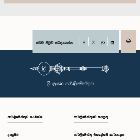
Facebook
මෙම පිටුව බෙදාගන්න
X
WhatsApp
LinkedIn
පාර්ලි‌මේන්තුව නරඹන්න
පාර්ලිමේන්තුවේ කටයුතු
දැනුමට
පාර්ලිමේන්තු මහලේකම් කාර්යාලය