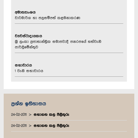
අමාත්‍යාංශය
වාරිමාර්ග හා ජලසම්පත් කළමනාකරණ
ව්‍යවස්ථාදායකය
ශ්‍රී ලංකා ප්‍රජාතාන්ත්‍රික සමාජවාදී ජනරජයේ හත්වැනි
පාර්ලිමේන්තුව
සභාවාරය
1 වැනි සභාවාරය
ප්‍රශ්න ඉතිහාසය
24-02-2011
සභාගත කල පිළිතුරු
24-02-2011
සභාගත කල පිළිතුරු