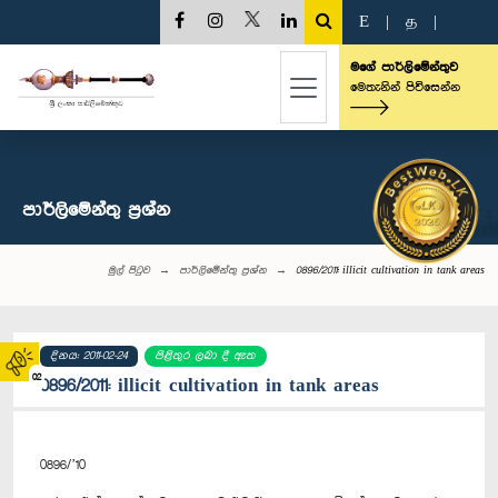
E
|
த
|
මගේ පාර්ලිමේන්තුව
මෙතැනින් පිවිසෙන්න
පාර්ලි‌මේන්තු‌ ප්‍රශ්න
මුල් පිටුව
පාර්ලි‌මේන්තු‌ ප්‍රශ්න
0896/2011: illicit cultivation in tank areas
දිනය: 2011-02-24
පිළිතුර ලබා දී ඇත
02
0896/2011: illicit cultivation in tank areas
0896/’10