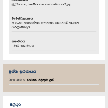
අමාත්‍යාංශය
බුද්ධශාසන, ආගමික සහ සංස්කෘතික කටයුතු
ව්‍යවස්ථාදායකය
ශ්‍රී ලංකා ප්‍රජාතාන්ත්‍රික සමාජවාදී ජනරජයේ නවවැනි
පාර්ලිමේන්තුව
සභාවාරය
1 වැනි සභාවාරය
ප්‍රශ්න ඉතිහාසය
08-10-2020
වාචිකව පිළිතුරු දුන්
පිළිතුර