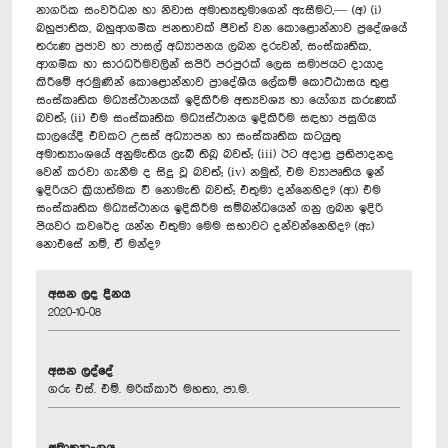
නාගරික සංවර්ධන හා නිවාස අමාත්‍යතුමාගෙන් ඇසීමට,— (අ) (i)
බහුජාතික, බහුආගමික ජනතාවක් ජීවත් වන කොළොන්නාව ප්‍රදේශයේ
තරුණ ප්‍රජාව හා පාසල් අධ්‍යාපනය ලබන දරුවන්, සංස්කෘතික,
ආගමික හා සාරධර්මවලින් සපිරි පරපුරක් ලෙස සමාජයට දායාද
කිරීමේ අරමුණින් කොළොන්නාව ප්‍රාදේශීය ලේකම් කොට්ඨාසය තුළ
සංස්කෘතික මධ්‍යස්ථානයක් ඉදිකිරීම අත්‍යවශ්‍ය හා යෝග්‍ය කරුණක්
බවත්; (ii) එම සංස්කෘතික මධ්‍යස්ථානය ඉදිකිරීම සඳහා පසුගිය
කාලයේදී එවකට උසස් අධ්‍යාපන හා සංස්කෘතික කටයුතු
අමාත්‍යාංශයේ අනුමැතිය ලැබී තිබූ බවත්; (iii) ඊට අදාළ ප්‍රතිපාදනද
වෙන් කරවා ගැනීම ද සිදු වූ බවත්; (iv) නමුත්, එම ව්‍යාපෘතිය ඉන්
ඉදිරියට ක්‍රියාත්මක වී නොමැති බවත්; එතුමා දන්නෙහිද? (ආ) එම
සංස්කෘතික මධ්‍යස්ථානය ඉදිකිරීම සම්බන්ධයෙන් ගනු ලබන ඉදිරි
පියවර කවරේද යන්න එතුමා මෙම සභාවට දන්වන්නෙහිද? (ඇ)
නොඑසේ නම්, ඒ මන්ද?
අසන ලද දිනය
2020-10-08
අසන ලද්දේ
ගරු එස්. එම්. මරික්කාර් මහතා, පා.ම.