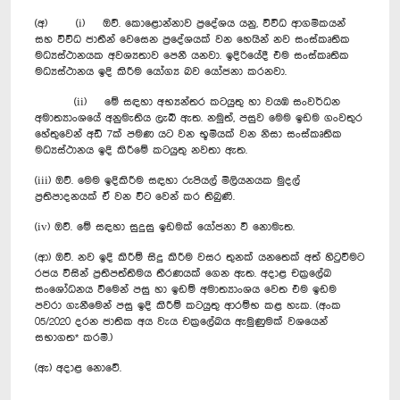
(අ) (i) ඔව්. කොළොන්නාව ප්‍රදේශය යනු, විවිධ ආගමිකයන්
සහ විවිධ ජාතීන් වෙසෙන ප්‍රදේශයක් වන හෙයින් නව සංස්කෘතික
මධ්‍යස්ථානයක අවශ්‍යතාව පෙනී යනවා. ඉදිරියේදී එම සංස්කෘතික
මධ්‍යස්ථානය ඉදි කිරීම යෝග්‍ය බව යෝජනා කරනවා.
(ii) මේ සඳහා අභ්‍යන්තර කටයුතු හා වයඹ සංවර්ධන
අමාත්‍යාංශයේ අනුමැතිය ලැබී ඇත. නමුත්, පසුව මෙම ඉඩම ගංවතුර
හේතුවෙන් අඩි 7ක් පමණ යට වන භූමියක් වන නිසා සංස්කෘතික
මධ්‍යස්ථානය ඉදි කිරීමේ කටයුතු නවතා ඇත.
(iii) ඔව්. මෙම ඉදිකිරීම සඳහා රුපියල් මිලියනයක මුදල්
ප්‍රතිපාදනයක් ඒ වන විට වෙන් කර තිබුණි.
(iv) ඔව්. මේ සඳහා සුදුසු ඉඩමක් යෝජනා වී නොමැත.
(ආ) ඔව්. නව ඉදි කිරීම් සිදු කිරීම වසර තුනක් යනතෙක් අත් හිටුවීමට
රජය විසින් ප්‍රතිපත්තිමය තීරණයක් ගෙන ඇත. අදාළ චක්‍රලේඛ
සංශෝධනය වීමෙන් පසු හා ඉඩම් අමාත්‍යාංශය වෙත එම ඉඩම
පවරා ගැනීමෙන් පසු ඉදි කිරීම් කටයුතු ආරම්භ කළ හැක. (අංක
05/2020 දරන ජාතික අය වැය චක්‍රලේඛය ඇමුණුමක් වශයෙන්
සභාගත* කරමි.)
(ඇ) අදාළ නොවේ.