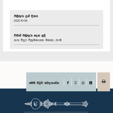
පිළිතුරු දුන් දිනය
2020-10-08
විසින් පිළිතුරු දෙන ලදී
ගරු විදුර වික්‍රමනායක මහතා, පා.ම.
Facebook
මෙම පිටුව බෙදාගන්න
X
WhatsApp
LinkedIn