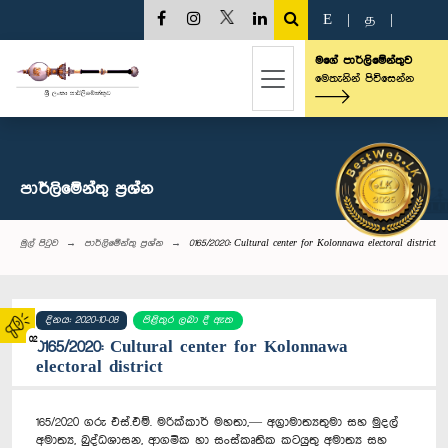
E
|
த
|
මගේ පාර්ලිමේන්තුව
මෙතැනින් පිවිසෙන්න
පාර්ලි‌මේන්තු‌ ප්‍රශ්න
මුල් පිටුව
පාර්ලි‌මේන්තු‌ ප්‍රශ්න
0165/2020: Cultural center for Kolonnawa electoral district
දිනය: 2020-10-08
පිළිතුර ලබා දී ඇත
02
0165/2020: Cultural center for Kolonnawa
electoral district
165/2020 ගරු එස්.එම්. මරික්කාර් මහතා,— අග්‍රාමාත්‍යතුමා සහ මුදල්
අමාත්‍ය, බුද්ධශාසන, ආගමික හා සංස්කෘතික කටයුතු අමාත්‍ය සහ