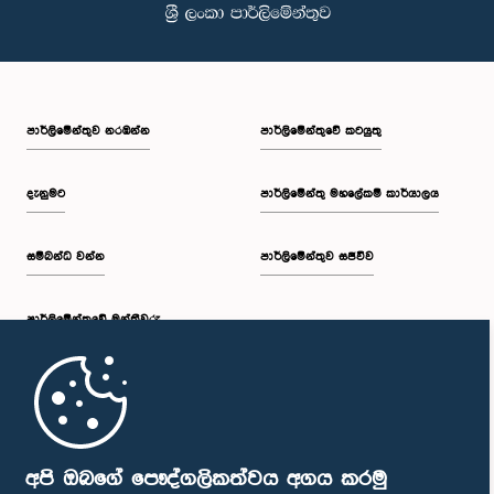
පාර්ලි‌මේන්තුව නරඹන්න
පාර්ලිමේන්තුවේ කටයුතු
දැනුමට
පාර්ලිමේන්තු මහලේකම් කාර්යාලය
සම්බන්ධ වන්න
පාර්ලිමේන්තුව සජීවීව
පාර්ලි‌මේන්තුවේ මන්ත්‍රීවරු
මුල් පිටුව
පාර්ලිමේන්තු ජංගම යෙදුම
අපි ඔබගේ පෞද්ගලිකත්වය අගය කරමු