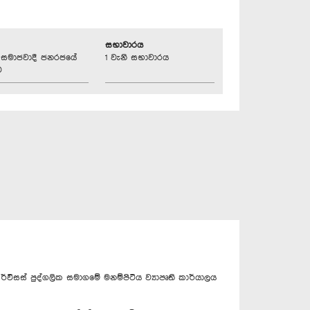
සභාවාරය
්‍රික සමාජවාදී ජනරජයේ
1 වැනි සභාවාරය
ව
ිසස් පුද්ගලික සමාගමේ මනම්පිටිය ව්‍යාපෘති කාර්යාලය