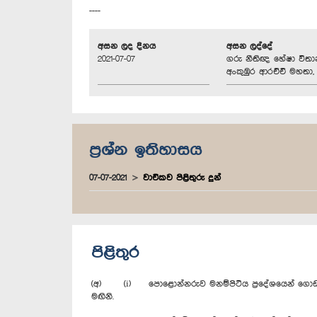
----
අසන ලද දිනය
අසන ලද්දේ
2021-07-07
ගරු නීතිඥ හේෂා විත
අංකුඹුර ආරච්චි මහතා, 
ප්‍රශ්න ඉතිහාසය
07-07-2021
වාචිකව පිළිතුරු දුන්
පිළිතුර
(අ) (i) පොළොන්නරුව මනම්පිටිය ප්‍රදේශයෙන් ගොඩ දමනු
මඟිනි.