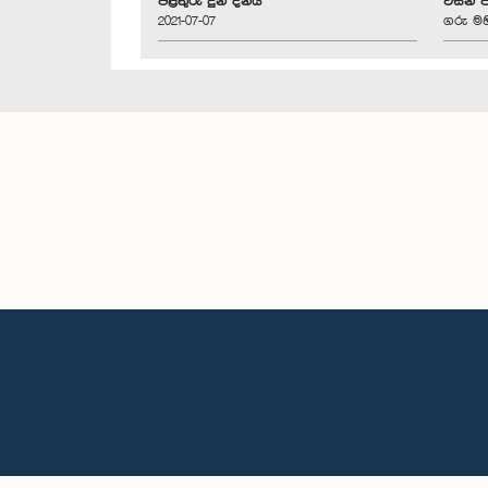
පිළිතුරු දුන් දිනය
විසින් 
2021-07-07
ගරු මහ