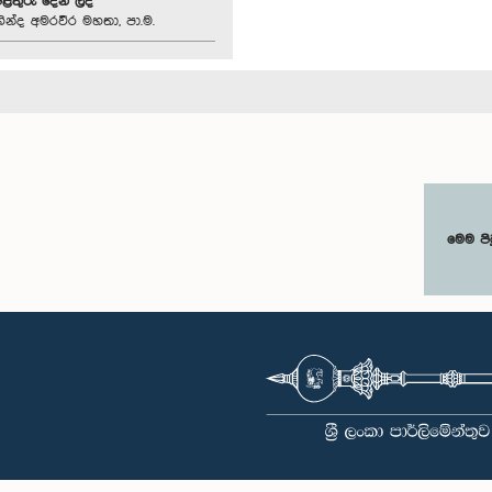
පිළිතුරු දෙන ලදී
ින්ද අමරවීර මහතා, පා.ම.
මෙම පි