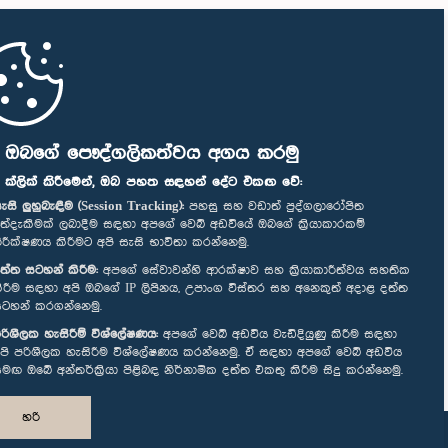
ි ඔබගේ පෞද්ගලිකත්වය අගය කරමු
" ක්ලික් කිරීමෙන්, ඔබ පහත සඳහන් දේට එකඟ වේ:
ැසි ලුහුබැඳීම (Session Tracking):
පහසු සහ වඩාත් පුද්ගලාරෝපිත
ත්දැකීමක් ලබාදීම සඳහා අපගේ වෙබ් අඩවියේ ඔබගේ ක්‍රියාකාරකම්
ිරීක්ෂණය කිරීමට අපි සැසි භාවිතා කරන්නෙමු.
ත්ත සටහන් කිරීම:
අපගේ සේවාවන්හි ආරක්ෂාව සහ ක්‍රියාකාරීත්වය සහතික
ිරීම සඳහා අපි ඔබගේ IP ලිපිනය, උපාංග විස්තර සහ අනෙකුත් අදාළ දත්ත
ටහන් කරගන්නෙමු.
රිශීලක හැසිරීම් විශ්ලේෂණය:
අපගේ වෙබ් අඩවිය වැඩිදියුණු කිරීම සඳහා
පි පරිශීලක හැසිරීම විශ්ලේෂණය කරන්නෙමු. ඒ සඳහා අපගේ වෙබ් අඩවිය
මඟ ඔබේ අන්තර්ක්‍රියා පිළිබඳ නිර්නාමික දත්ත එකතු කිරීම සිදු කරන්නෙමු.
හරි
නිර්මාණය සහ සංවර්ධනය
TekGeeks