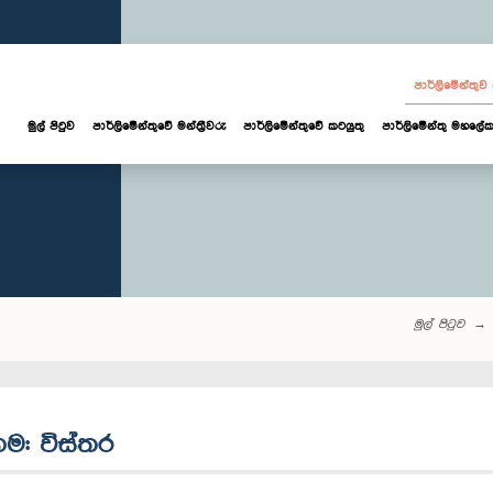
පාර්ලි‌මේන්තු
මුල් පිටුව
පාර්ලි‌මේන්තුවේ මන්ත්‍රීවරු
පාර්ලිමේන්තුවේ කටයුතු
පාර්ලිමේන්තු මහලේක
මුල් පිටුව
ගම: විස්තර