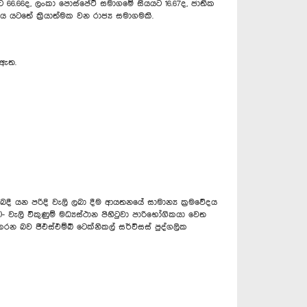
 66.66ද, ලංකා පොස්පේට් සමාගමේ සියයට 16.67ද, ජාතික
 යටතේ ක්‍රියාත්මක වන රාජ්‍ය සමාගමකි.
 ඇත.
ෙදී යන පරිදි වැලි ලබා දීම ආයතනයේ සාමාන්‍ය ක්‍රමවේදය
 වැලි විකුණුම් මධ්‍යස්ථාන පිහිටුවා පාරිභෝගිකයා වෙත
න බව ජීඑස්එම්බී ටෙක්නිකල් සර්විසස් පුද්ගලික