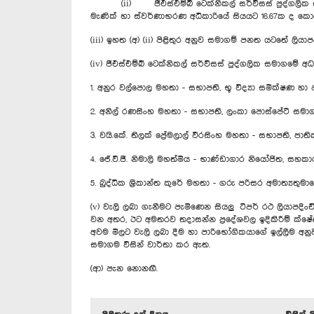
(ii) ජීඑස්එම්බී ටෙක්නිකල් සර්විසස් පුද්ගලික සමාගම
මැණික් හා ස්වර්ණාභරණ අධිකාරියේ සියයට 16.67ක ද කොටස්
(iii) ඉහත (අ) (ii) පිළිතුර අනුව සමාගම් පනත යටතේ ලියාපද
(iv) ජීඑස්එම්බී ටෙක්නිකල් සර්විසස් පුද්ගලික සමාගමේ
1. අනුර වල්පොල මහතා - සභාපති, භූ විද්‍යා සමීක්ෂණ හා
2. අනිල් රණසිංහ මහතා - සභාපති, ලංකා පොස්පේට් සමා
3. වයි.කේ. තිලක් ප්‍රේමලාල් වීරසිංහ මහතා - සභාපති, ජ
4. ජේ.වී.ජී. නිමාලි මහත්මිය - භාණ්ඩාගාර නියෝජිත, සහකාර
5. බුද්ධික ශ්‍රීකාන්ත කුරේ මහතා - ගරු පරිසර අමාත්‍යතුම
(v) වැලි ලබා ගැනීමට පැමිණෙන සියලු ටිපර් රථ ලියාපදි
වන අතර, ඊට අමතරව තදාසන්න ප්‍රදේශවල ඉදිකිරීම් ක්ෂේත්
අවම මිලට වැලි ලබා දීම හා පාරිභෝගිකයාගේ ඉල්ලීම අනු
සමාගම විසින් වාර්තා කර ඇත.
(ආ) පැන නොනඟී.