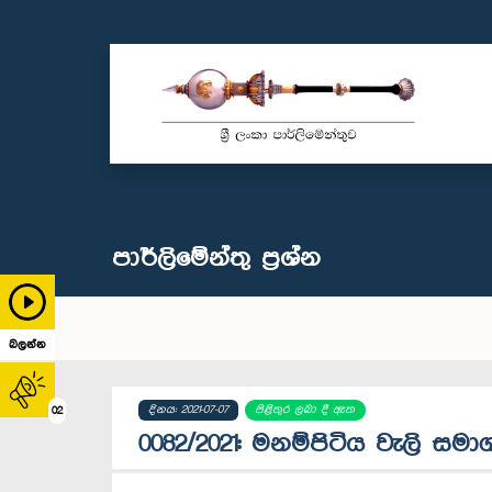
පාර්ලි‌මේන්තු‌ ප්‍රශ්න
බලන්න
දිනය: 2021-07-07
පිළිතුර ලබා දී ඇත
02
0082/2021: මනම්පිටිය වැලි සමා