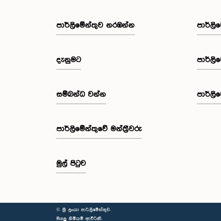
පාර්ලි‌මේන්තුව නරඹන්න
පාර්ලි
දැනුමට
පාර්ලි
සම්බන්ධ වන්න
පාර්ලි
පාර්ලි‌මේන්තුවේ මන්ත්‍රීවරු
මුල් පිටුව
© ශ්‍රී ලංකා පාර්ලි‌මේන්තුව.
සියලු හිමිකම් ඇවිරිණි.