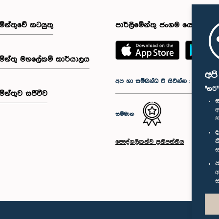
මේන්තුවේ කටයුතු
පාර්ලිමේන්තු ජංගම යෙදුම
මේන්තු මහලේකම් කාර්යාලය
අප
අප හා සම්බන්ධ වී සිටින්න :
"හරි
මේන්තුව සජීවීව
ස
අ
සම්මාන
න
ද
ක
පෞද්ගලිකත්ව ප්‍රතිපත්තිය
ස
ප
අ
ස