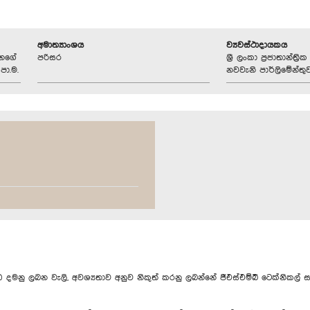
අමාත්‍යාංශය
ව්‍යවස්ථාදායකය
ානගේ
පරිසර
ශ්‍රී ලංකා ප්‍රජාතාන්ත
පා.ම.
නවවැනි පාර්ලිමේන්තු
 ලබන වැලි, අවශ්‍යතාව අනුව නිකුත් කරනු ලබන්නේ ජීඑස්එම්බී ටෙක්නිකල් සර්ව