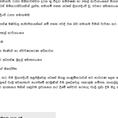
, රාජ්‍ය හිමිකාරිත්වය දරන භූ විද්‍යා සමීක්ෂණ හා පතල් කාර්යාංශයේ සියයට
 හිමිකාරත්වයකින් යුක්ත, සමාගම් පනත යටතේ ලියාපදිංචි වූ, පරිසර අමාත්‍යාංශය
ිංචි රාජ්‍ය සමාගමකි.
 අධ්‍යක්ෂ මණ්ඩල සාමාජිකයන්ගේ නම් පහත පරිදි වන බව සමාගම විසින් වාර්තා කර
 පතල් කාර්යාංශය
ගම
ාතික මැණික් හා ස්වර්ණාභරණ අධිකාරිය
 අධ්‍යක්ෂ, මුදල් අමාත්‍යාංශය
ාගේ නියෝජිත
ංචි කර, එම ලියාපදිංචි අනුපිළිවෙළ යටතේ සියලු ගැණුම්කරුවන් හට සාධාරණ ලෙස බ
‍රයේ වැලි අවශ්‍යතාව සැපයීමේ අරමුණින් එම ප්‍රදේශවල -(කොළඹ, ගම්පහ, කෑගල්ල)-
ව ආයතනය මඟින් ඍජුවම ප්‍රවාහනය කර දීමේ සේවාව හරහාද වැලි ලබා දීම සිදු කර