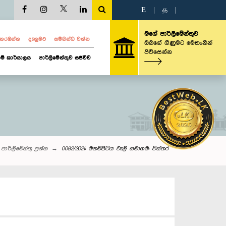
E
|
த
|
මගේ පාර්ලිමේන්තුව
ව නරඹන්න
දැනුමට
සම්බන්ධ වන්න
ඔබගේ ගිණුමට මෙතැනින්
පිවිසෙන්න
ම් කාර්යාලය
පාර්ලිමේන්තුව සජීවීව
පාර්ලි‌මේන්තු‌ ප්‍රශ්න
0082/2021: මනම්පිටිය වැලි සමාගම: විස්තර