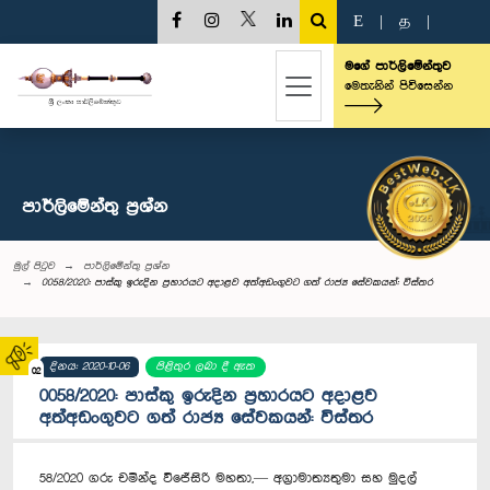
E
|
த
|
මගේ පාර්ලිමේන්තුව
මෙතැනින් පිවිසෙන්න
පාර්ලි‌මේන්තු‌ ප්‍රශ්න
මුල් පිටුව
පාර්ලි‌මේන්තු‌ ප්‍රශ්න
0058/2020: පාස්කු ඉරුදින ප්‍රහාරයට අදාළව අත්අඩංගුවට ගත් රාජ්‍ය සේවකයන්: විස්තර
දිනය: 2020-10-06
පිළිතුර ලබා දී ඇත
02
0058/2020: පාස්කු ඉරුදින ප්‍රහාරයට අදාළව
අත්අඩංගුවට ගත් රාජ්‍ය සේවකයන්: විස්තර
58/2020 ගරු චමින්ද විජේසිරි මහතා,— අග්‍රාමාත්‍යතුමා සහ මුදල්