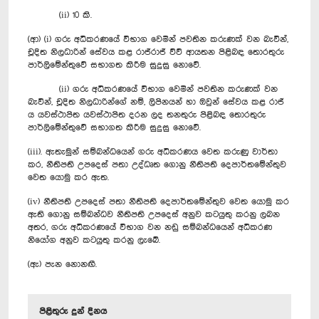
(ii) 10 කි.
(ආ) (i) ගරු අධිකරණයේ විභාග වෙමින් පවතින කරුණක් වන බැවින්,
චූදිත නිලධාරින් සේවය කළ රාජ්රාජ් ව්ව් ආයතන පිළිබඳ තොරතුරු
පාර්ලිමේන්තුවේ සභාගත කිරීම සුදුසු නොවේ.
(ii) ගරු අධිකරණයේ විභාග වෙමින් පවතින කරුණක් වන
බැවින්, චූදිත නිලධාරින්ගේ නම්, ලිපිනයන් හා ඔවුන් සේවය කළ රාජ්
ය යවස්ථාපිත යවස්ථාපිත දරන ලද තනතුරු පිළිබඳ තොරතුරු
පාර්ලිමේන්තුවේ සභාගත කිරීම සුදුසු නොවේ.
(iii).
ඇතැමුන් සම්බන්ධයෙන් ගරු අධිකරණය වෙත කරුණු වාර්තා
කර, නීතිපති උපදෙස් පතා උද්ධෘත ගොනු නීතිපති දෙපාර්තමේන්තුව
වෙත යොමු කර ඇත.
(iv) නීතිපති උපදෙස් පතා නීතිපති දෙපාර්තමේන්තුව වෙත යොමු කර
ඇති ගොනු සම්බන්ධව නීතිපති උපදෙස් අනුව කටයුතු කරනු ලබන
අතර, ගරු අධිකරණයේ විභාග වන නඩු සම්බන්ධයෙන් අධිකරණ
නියෝග අනුව කටයුතු කරනු ලැබේ.
(ඇ) පැන නොනඟී.
පිළිතුරු දුන් දිනය