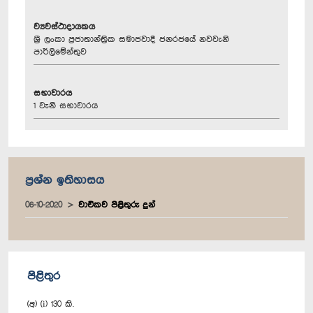
ව්‍යවස්ථාදායකය
ශ්‍රී ලංකා ප්‍රජාතාන්ත්‍රික සමාජවාදී ජනරජයේ නවවැනි
පාර්ලිමේන්තුව
සභාවාරය
1 වැනි සභාවාරය
ප්‍රශ්න ඉතිහාසය
06-10-2020
වාචිකව පිළිතුරු දුන්
පිළිතුර
(අ) (i) 130 කි.