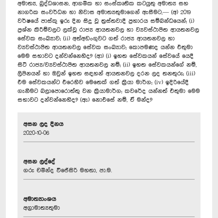
අමාත්‍ය, බුද්ධශාසන, ආගමික හා සංස්කෘතික කටයුතු අමාත්‍ය සහ
නාගරික සංවර්ධන හා නිවාස අමාත්‍යතුමාගෙන් ඇසීමට,— (අ) 2019
වර්ෂයේ පාස්කු ඉරු දින සිදු වූ ත්‍රස්තවාදී ප්‍රහාරය සම්බන්ධයෙන්; (i)
ප්‍රශ්න කිරීම්වලට ලක්වූ රාජ්‍ය ආයතනවල හා ව්‍යවස්ථාපිත ආයතනවල
සේවක සංඛ්‍යාව; (ii) අත්අඩංගුවට ගත් රාජ්‍ය ආයතනවල හා
ව්‍යවස්ථාපිත ආයතනවල සේවක සංඛ්‍යාව; කොපමණද යන්න එතුමා
මෙම සභාවට දන්වන්නෙහිද? (ආ) (i) ඉහත සේවකයන් සේවයේ යෙදී
සිටි රාජ්‍ය/ව්‍යවස්ථාපිත ආයතනවල නම්; (ii) ඉහත සේවකයන්ගේ නම්,
ලිපිනයන් හා ඔවුන් ඉහත සඳහන් ආයතනවල දරන ලද තනතුරු; (iii)
එම සේවකයන්ට එරෙහිව මෙතෙක් ගත් ක්‍රියා මාර්ග; (iv) ඉදිරියේදී
ගැනීමට බලාපොරොත්තු වන ක්‍රියාමාර්ග; කවරේද යන්නත් එතුමා මෙම
සභාවට දන්වන්නෙහිද? (ඇ) නොඑසේ නම්, ඒ මන්ද?
අසන ලද දිනය
2020-10-06
අසන ලද්දේ
ගරු චමින්ද වි‍ජේසිරි මහතා, පා.ම.
අමාත්‍යාංශය
අග්‍රාමාත්‍යතුමා