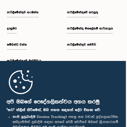
පාර්ලි‌මේන්තුව නරඹන්න
පාර්ලිමේන්තුවේ කටයුතු
දැනුමට
පාර්ලිමේන්තු මහලේකම් කාර්යාලය
සම්බන්ධ වන්න
පාර්ලිමේන්තුව සජීවීව
පාර්ලි‌මේන්තුවේ මන්ත්‍රීවරු
මුල් පිටුව
පාර්ලිමේන්තු ජංගම යෙදුම
අපි ඔබගේ පෞද්ගලිකත්වය අගය කරමු
"හරි" ක්ලික් කිරීමෙන්, ඔබ පහත සඳහන් දේට එකඟ වේ:
සැසි ලුහුබැඳීම (Session Tracking):
පහසු සහ වඩාත් පුද්ගලාරෝපිත
අත්දැකීමක් ලබාදීම සඳහා අපගේ වෙබ් අඩවියේ ඔබගේ ක්‍රියාකාරකම්