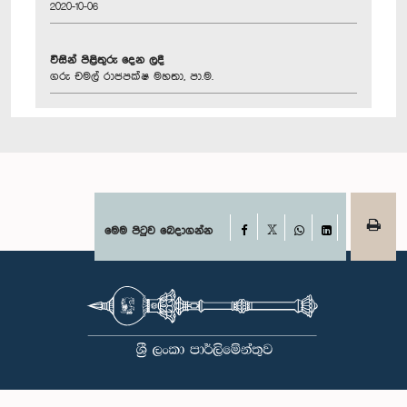
2020-10-06
විසින් පිළිතුරු දෙන ලදී
ගරු චමල් රාජපක්ෂ මහතා, පා.ම.
Facebook
මෙම පිටුව බෙදාගන්න
X
WhatsApp
LinkedIn