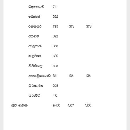
බලංගොඩ
711
ඉඹුල්පේ
522
රත්නපුර
795
373
373
අයගම
392
ඇලපාත
358
කලවාන
630
නිවිතිගල
628
ඇහැලියගොඩ
351
138
138
කිරිඇල්ල
208
කුරුවිට
410
මුළු ගණන
9,435
1,167
1,150