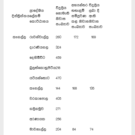
අභ්‍යන්තර
විදුලිය
විදුලිය
ප්‍රාදේශීය
තතැඳුම්
ලබා දී
නොමැති
දිස්ත්‍රික්කය
ලේකම්
සම්පූර්ණ
ඇති
නිවාස
කොට්ඨාසය
කළ නිවාස
නිවාස
සංඛ්‍යාව
සංඛ්‍යාව
සංඛ්‍යාව
කෑගල්ල
රුවන්වැල්ල
260
172
169
දැරණියගල
324
දෙහිඕවිට
459
බුලත්කොහුපිටිය
218
යටියන්තොට
470
කෑගල්ල
144
168
135
වරකාපොල
405
ගලිගමුව
271
අරණායක
256
මාවනැල්ල
204
84
74