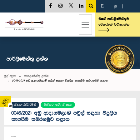
E
|
த
|
මගේ පාර්ලිමේන්තුව
මෙතැනින් පිවිසෙන්න
පාර්ලි‌මේන්තු‌ ප්‍රශ්න
මුල් පිටුව
පාර්ලි‌මේන්තු‌ ප්‍රශ්න
0046/2021: අඩු ආදායම්ලාභි පවුල් සඳහා විදුලිය සැපයීම: සබරගමුව පළාත
දිනය: 2021-03-12
පිළිතුර ලබා දී ඇත
02
0046/2021: අඩු ආදායම්ලාභි පවුල් සඳහා විදුලිය
සැපයීම: සබරගමුව පළාත
----