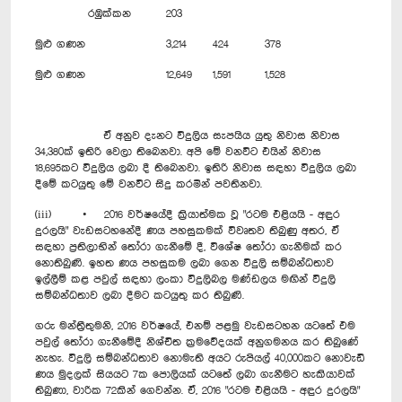
රඹුක්කන
203
මුළු ගණන
3,214
424
378
මුළු ගණන
12,649
1,591
1,528
ඒ අනුව දැනට විදුලිය සැපයිය යුතු නිවාස නිවාස
34,380ක් ඉතිරි වෙලා තිබෙනවා. අපි මේ වනවිට එයින් නිවාස
18,695කට විදුලිය ලබා දී තිබෙනවා. ඉතිරි නිවාස සඳහා විදුලිය ලබා
දීමේ කටයුතු මේ වනවිට සිදු කරමින් පවතිනවා.
(iii) • 2016 වර්ෂයේදී ක්‍රියාත්මක වූ "රටම එළියයි - අඳුර
දුරලයි" වැඩසටහනේදී ණය පහසුකමක් විවෘතව තිබුණු අතර, ඒ
සඳහා ප්‍රතිලාභින් තෝරා ගැනීමේ දී, විශේෂ තෝරා ගැනීමක් කර
නොතිබුණි. ඉහත ණය පහසුකම ලබා ගෙන විදුලි සම්බන්ධතාව
ඉල්ලීම් කළ පවුල් සඳහා ලංකා විදුලිබල මණ්ඩලය මඟින් විදුලි
සම්බන්ධතාව ලබා දීමට කටයුතු කර තිබුණි.
ගරු මන්ත්‍රීතුමනි, 2016 වර්ෂයේ, එනම් පළමු වැඩසටහන යටතේ එම
පවුල් තෝරා ගැනීමේදී නිශ්චිත ක්‍රමවේදයක් අනුගමනය කර තිබුණේ
නැහැ. විදුලි සම්බන්ධතාව නොමැති අයට රුපියල් 40,000කට නොවැඩි
ණය මුදලක් සියයට 7ක පොලියක් යටතේ ලබා ගැනීමට හැකියාවක්
තිබුණා, වාරික 72කින් ගෙවන්න. ඒ, 2016 "රටම එළියයි - අඳුර දුරලයි"