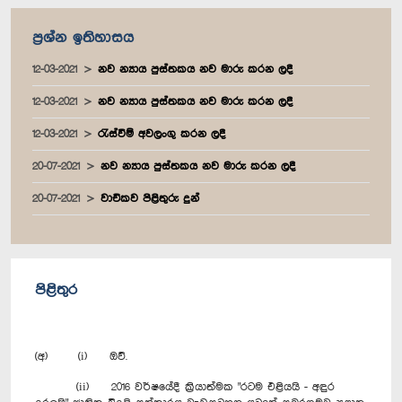
ප්‍රශ්න ඉතිහාසය
12-03-2021
නව න්‍යාය පුස්තකය නව මාරු කරන ලදී
12-03-2021
නව න්‍යාය පුස්තකය නව මාරු කරන ලදී
12-03-2021
රැස්වීම් අවලංගු කරන ලදී
20-07-2021
නව න්‍යාය පුස්තකය නව මාරු කරන ලදී
20-07-2021
වාචිකව පිළිතුරු දුන්
පිළිතුර
(අ) (i) ඔව්.
(ii) 2016 වර්ෂයේදී ක්‍රියාත්මක "රටම එළියයි - අඳුර