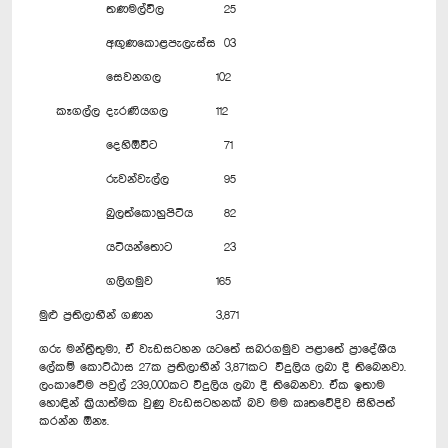
තණමල්විල
25
අඟුණකොළපැලැස්ස
03
සෙවනගල
102
කෑගල්ල
දැරණියගල
112
දෙහිඕවිට
71
රුවන්වැල්ල
95
බුලත්කොහුපිටිය
82
යටියන්තොට
23
ගලිගමුව
165
මුළු ප්‍රතිලාභීන් ගණන
3,871
ගරු මන්ත්‍රීතුමා, ඒ වැඩසටහන යටතේ සබරගමුව පළාතේ ප්‍රාදේශීය
ලේකම් කොට්ඨාස 27ක ප්‍රතිලාභීන් 3,871කට විදුලිය ලබා දී තිබෙනවා.
ලංකාවේම පවුල් 239,000කට විදුලිය ලබා දී තිබෙනවා. ඒක ඉතාම
හොඳින් ක්‍රියාත්මක වුණු වැඩසටහනක් බව මම කෘතවේදිව සිහිපත්
කරන්න ඕනෑ.