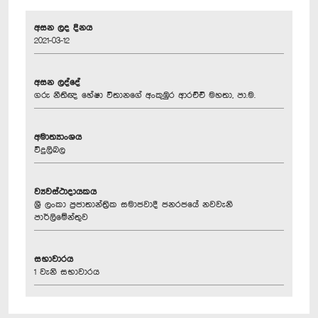
අසන ලද දිනය
2021-03-12
අසන ලද්දේ
ගරු නීතිඥ හේෂා විතානගේ අංකුඹුර ආරච්චි මහතා, පා.ම.
අමාත්‍යාංශය
විදුලිබල
ව්‍යවස්ථාදායකය
ශ්‍රී ලංකා ප්‍රජාතාන්ත්‍රික සමාජවාදී ජනරජයේ නවවැනි
පාර්ලිමේන්තුව
සභාවාරය
1 වැනි සභාවාරය