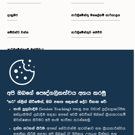
දැනුමට
පාර්ලිමේන්තු මහලේකම් කාර්යාලය
සම්බන්ධ වන්න
පාර්ලිමේන්තුව සජීවීව
පාර්ලි‌මේන්තුවේ මන්ත්‍රීවරු
මුල් පිටුව
පාර්ලිමේන්තු ජංගම යෙදුම
අපි ඔබගේ පෞද්ගලිකත්වය අගය කරමු
"හරි" ක්ලික් කිරීමෙන්, ඔබ පහත සඳහන් දේට එකඟ වේ:
සැසි ලුහුබැඳීම (Session Tracking):
පහසු සහ වඩාත් පුද්ගලාරෝපිත
අත්දැකීමක් ලබාදීම සඳහා අපගේ වෙබ් අඩවියේ ඔබගේ ක්‍රියාකාරකම්
නිරීක්ෂණය කිරීමට අපි සැසි භාවිතා කරන්නෙමු.
අප හා සම්බන්ධ වී සිටින්න :
දත්ත සටහන් කිරීම:
අපගේ සේවාවන්හි ආරක්ෂාව සහ ක්‍රියාකාරීත්වය
සහතික කිරීම සඳහා අපි ඔබගේ IP ලිපිනය, උපාංග විස්තර සහ