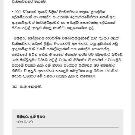
වැඩසටහනට අදාළව.
• 2021 වර්ෂයේ "දැයට එළිය" වැඩසටහන සඳහා ප්‍රාදේශීය
ලේකම්වරුන් හා සමෘද්ධි සංවර්ධන දෙපාර්තමේන්තුව මඟින් අඩු
ආදායම්ලාභින් (සමෘද්ධිලාභින් හා සමෘද්ධි පොරොත්තු ලේඛනයේ
සිටින පවුල් ඇතුළු සියලු කාණ්ඩ) හඳුනාගන්නා ලදී.
අතිගරු ගෝඨාභය රාජපක්ෂ ජනාධිපතිතුමාගේ 2021 "දැයට එළිය"
වැඩසටහන යටතේ මූලික වශයෙන්ම අප තෝරා ගනු ලබන්නේ අඩු
ආදායම්ලාභීන්, එනම් සමෘද්ධිලාභින් සහ සමෘද්ධි පොරොත්තු
ලේඛනයේ සිටින පවුල්. ඒ අයගේ එකතුව තමයි මම ඔබතුමාට කිව්වේ,
ගරු මන්ත්‍රීතුමා. එවැනි පවුල් 101,348ක් සිටිනවා. ඒ අතරින් සබරගමුව
පළාතේ විදුලිය ලබා දුන් නිවාස සංඛ්‍යාව පිළිබඳව අපි ඔබතුමාට
කිව්වා. ඒ අනුව අභ්‍යන්තර තතැඳුම් සම්පූර්ණ කළ නිවාස 1,591කින්
නිවාස 1,528කට මේ වනවිට විදුලිය ලබා දී තිබෙනවා.
(ආ) පැන නොනඟී.
පිළිතුරු දුන් දිනය
2021-07-20