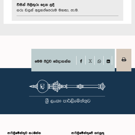
විසින් පිළිතුරු දෙන ලදී
ගරු ඩලස් අලහප්පෙරුම මහතා, පා.ම.
Facebook
මෙම පිටුව බෙදාගන්න
X
WhatsApp
LinkedIn
පාර්ලි‌මේන්තුව නරඹන්න
පාර්ලිමේන්තුවේ කටයුතු