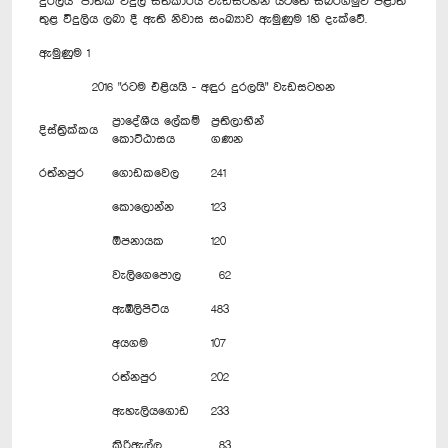
දුරලයි" ජාතික විදුලි සත්කාරය වැඩසටහන යටතේ සබරගමුව පළාත
තුළ විදුලිය ලබා දී ඇති නිවාස සංඛ්‍යාව ඇමුණුම 1හි දැක්වේ.
ඇමුණුම 1
2016 "රටම එළියයි - අඳුර දුරලයි" වැඩසටහන
ප්‍රාදේශීය ලේකම්
ප්‍රතිලාභීන්
දිස්ත්‍රික්කය
කොට්ඨාසය
ගණන
රත්නපුර
ගොඩකවෙල
241
කොලොන්න
123
ඕපනායක
120
වැලිගෙපොල
62
ඇඹිලිපිටිය
483
අයගම
107
රත්නපුර
202
ඇහැලියගොඩ
233
කිරිඇල්ල
83