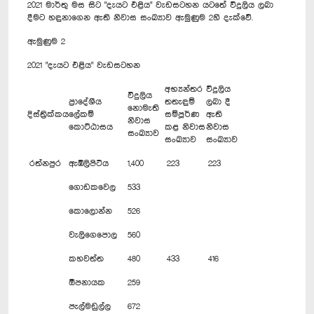
2021 මාර්තු මස සිට "දැයට එළිය" වැඩසට‍හන යටතේ විදුලිය ලබා
දීමට හඳුනාගෙන ඇති නිවාස සංඛ්‍යාව ඇමුණුම 2හි දැක්වේ.
ඇමුණුම 2
2021 "දැයට එළිය" වැඩසටහන
අභ්‍යන්තර
විදුලිය
විදුලිය
ප්‍රාදේශීය
තතැඳුම්
ලබා දී
නොමැති
දිස්ත්‍රික්කය
ලේකම්
සම්පූර්ණ
ඇති
නිවාස
කොට්ඨාසය
කළ නිවාස
නිවාස
සංඛ්‍යාව
සංඛ්‍යාව
සංඛ්‍යාව
රත්නපුර
ඇඹිලිපිටිය
1,400
223
223
ගොඩකවෙල
533
කොලොන්න
526
වැලිගෙපොල
560
කහවත්ත
480
433
416
ඕපනායක
259
පැල්මඩුල්ල
672