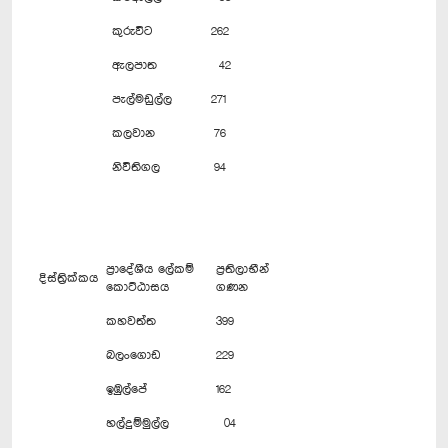
කුරුවිට
262
ඇලපාත
42
පැල්මඩුල්ල
271
කලවාන
76
නිවිතිගල
94
ප්‍රාදේශීය ලේකම්
ප්‍රතිලාභීන්
දිස්ත්‍රික්කය
කොට්ඨාසය
ගණන
කහවත්ත
399
බලංගොඩ
229
ඉඹුල්පේ
162
හල්දුම්මුල්ල
04