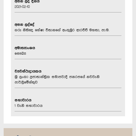
අසන ලද දිනය
2021-02-10
අසන ලද්දේ
ගරු නීතිඥ හේෂා විතානගේ අංකුඹුර ආරච්චි මහතා, පා.ම.
අමාත්‍යාංශය
සෞඛ්‍ය
ව්‍යවස්ථාදායකය
ශ්‍රී ලංකා ප්‍රජාතාන්ත්‍රික සමාජවාදී ජනරජයේ නවවැනි
පාර්ලිමේන්තුව
සභාවාරය
1 වැනි සභාවාරය