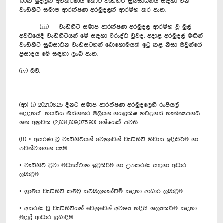
100ක මුදලක් අවකරණය කොට වැඩිහිටි සුබසාධනය සඳහා වන
වැඩිහිටි සමාජ ආරක්ෂණ අරමුදලක් ආරම්භ කර ඇත.
(iii) වැඩිහිටි සමාජ ආරක්ෂණ අරමුදල ආරම්භ වූ මුල්
අවධියේදී වැඩිහිටියන් මේ සඳහා විරුද්ධ වුවද, අදාළ අරමුදල් මඟින්
වැඩිහිටි සුබසාධන වැඩසටහන් බොහොමයක් ඉටු කළ නිසා ඔවුන්ගේ
ප්‍රසාදය මේ සඳහා ලැබී ඇත.
(iv) ඔව්.
(ආ) (i) 2021.06.25 දිනට සමාජ ආරක්ෂණ අරමුදලෙහි රුපියල්
දෙදහස් හයසිය තිස්හතර මිලියන හයලක්ෂ නවදහස් හැත්තෑපහයි
ශත අනූවක (2,634,609,075.90) ශේෂයක් පවතී.
(ii) • අසරණ වූ වැඩිහිටියන් වෙනුවෙන් වැඩිහිටි නිවාස ඉදිකිරීම හා
පවත්වාගෙන යෑම.
• වැඩිහිටි දිවා මධ්‍යස්ථාන ඉදිකිරීම හා උපකරණ සඳහා අධාර
ලබාදීම.
• ග්‍රාමීය වැඩිහිටි කමිටු සවිබලගැන්වීම් සඳහා ආධාර ලබාදීම.
• අසරණ වූ වැඩිහිටියන් වෙනුවෙන් අවශ්‍ය හදිසි ශල්‍යකර්ම සඳහා
මුදල් ආධාර ලබාදීම.