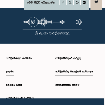
Facebook
මෙම පිටුව බෙදාගන්න
X
WhatsApp
LinkedIn
පාර්ලි‌මේන්තුව නරඹන්න
පාර්ලිමේන්තුවේ කටයුතු
දැනුමට
පාර්ලිමේන්තු මහලේකම් කාර්යාලය
සම්බන්ධ වන්න
පාර්ලිමේන්තුව සජීවීව
පාර්ලි‌මේන්තුවේ මන්ත්‍රීවරු