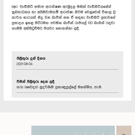
(ඇ) වැඩිහිටි සමාජ ආරක්ෂණ අරමුදල මඟින් වැඩිහිටියන්‍ගේ
සුබසාධනය හා අයිතිවාසිකම් ආරක්ෂා කිරීම වෙනුවෙන් විශාල වූ
කාර්ය භාරයක් සිදු වන බැවින් සහ ඒ සඳහා වැඩිහිටි ප්‍රජාවගේ
ප්‍රසාදය ඉහළ මට්ටමක පවතින බැවින් රුපියල් 100 බැගින් රඳවා
ගැනීම අත්හිටුවීමට පියවර නොගන්නා ලදී.
පිළිතුරු දුන් දිනය
2021-08-04
විසින් පිළිතුරු දෙන ලදී
ගරු (වෛද්‍ය) සුදර්ශිනී ප්‍රනාන්‍දුපුල්ලේ මහත්මිය, පා.ම.