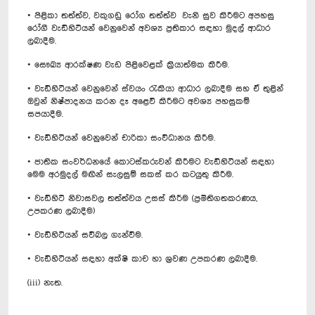
• පිළිකා තත්ත්ව, වකුගඩු රෝග තත්ත්ව වැනි සුව කිරීමට අපහසු
රෝගී වැඩිහිටියන් වෙනුවෙන් අවශ්‍ය ප්‍රතිකාර සඳහා මුදල් ආධාර
ලබාදීම.
• සෞඛ්‍ය ආරක්ෂණ වැඩ පිළිවෙළක් ක්‍රියාත්මක කිරීම.
• වැඩිහිටියන් වෙනුවෙන් ස්වයං රැකියා ආධාර ලබාදීම සහ ඒ තුළින්
ඔවුන් නිෂ්පාදනය කරන දෑ අළෙවි කිරීමට අවශ්‍ය පහසුකම්
සපයාදීම.
• වැඩිහිටියන් වෙනුවෙන් චාරිකා සංවිධානය කිරීම.
• ජාතික සංවර්ධනයේ කොටස්කරුවන් කිරීමට වැඩිහිටියන් සඳහා
මෙම අරමුදල් මඟින් සැලසුම් සකස් කර කටයුතු කිරීම.
• වැඩිහිටි නිවාසවල තත්ත්වය උසස් කිරීම (ප්‍රමිතිගතකරණය,
උපකරණ ලබාදීම)
• වැඩිහිටියන් සවිබල ගැන්වීම.
• වැඩිහිටියන් සඳහා අක්ෂි කාච හා ශ්‍රවණ උපකරණ ලබාදීම.
(iii) නැත.