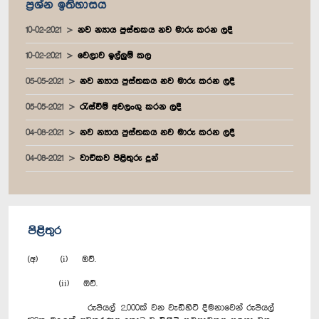
ප්‍රශ්න ඉතිහාසය
10-02-2021
නව න්‍යාය පුස්තකය නව මාරු කරන ලදී
10-02-2021
වෙලාව ඉල්ලුම් කල
05-05-2021
නව න්‍යාය පුස්තකය නව මාරු කරන ලදී
05-05-2021
රැස්වීම් අවලංගු කරන ලදී
04-08-2021
නව න්‍යාය පුස්තකය නව මාරු කරන ලදී
04-08-2021
වාචිකව පිළිතුරු දුන්
පිළිතුර
(අ) (i) ඔව්.
(ii) ඔව්.
රුපියල් 2,000ක් වන වැඩිහිටි දීමනාවෙන් රුපියල්