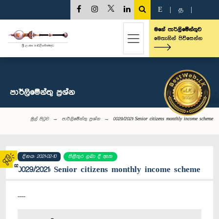
E
|
த
|
මගේ පාර්ලිමේන්තුව
මෙතැනින් පිවිසෙන්න
පාර්ලි‌මේන්තු‌ ප්‍රශ්න
මුල් පිටුව
පාර්ලි‌මේන්තු‌ ප්‍රශ්න
0029/2021: Senior citizens monthly income scheme
දිනය: 2021-02-10
පිළිතුර ලබා දී ඇත
02
0029/2021: Senior citizens monthly income scheme
----