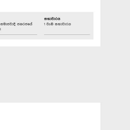
සභාවාරය
්‍රික සමාජවාදී ජනරජයේ
1 වැනි සභාවාරය
ව