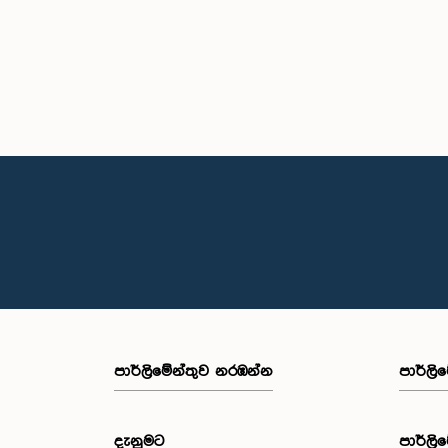
පාර්ලි‌මේන්තුව නරඹන්න
පාර්ලි
දැනුමට
පාර්ලි