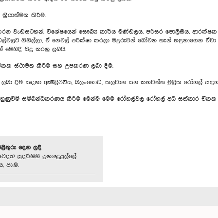
රියාත්මක කිරීම.
 වැඩසටහන්. විශේෂයෙන් සෞඛ්‍ය කාර්ය මණ්ඩලය, පරිසර පොලීසිය, ආරක්ෂක අම
ළ ගෙවල්වලට ගිහිල්ලා, ඒ ගෙවල් පරීක්ෂා කරලා මදුරුවන් බෝවන තැන් හඳුනාගෙන ඒව
ෙහිදී සිදු කරනු ලබයි.
ර ඒකක ස්ථාපිත කිරීම සහ උපකරණ ලබා දීම.
්‍රතිකාර ලබා දීම සඳහා ඇඹිලිපිටිය, බලංගොඩ, කලවාන සහ කහවත්ත මූලික රෝහල් ස
හුණුවීම් සම්බන්ධීකරණය කිරීම මෙන්ම මෙම රෝහල්වල රෝහල් අධි සත්කාර ඒකක ස්ථ
පිළිතුරු දෙන ලදී
්‍ය) සුදර්ශිනී ප්‍රනාන්‍දුපුල්ලේ
, පා.ම.