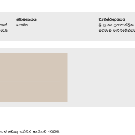
අමාත්‍යාංශය
ව්‍යවස්ථාදායකය
ානගේ
සෞඛ්‍ය
ශ්‍රී ලංකා ප්‍රජාතාන්ත
පා.ම.
නවවැනි පාර්ලිමේන්තු
ත් ඩෙංගු රෝගින් සංඛ්‍යාව 4,060කි.