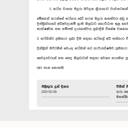
2. රෝග වාහක මදුරු මර්දන ක්‍රියාකාරි වැඩසටහන් ක්‍
මේකෙන් කරන්නේ රෝගය බෝ කරන මදුරු ඝනත්වය අඩු කරන
දිස්ත්‍රික්කයේ අධිඅවදානම් ග්‍රාම නිලධාරි කොට්ඨාස තු
තාක්ෂණික සහ සම්පත් දායකත්වය ලබාදීම විශේෂ වශයෙන් ම
3. රෝගින්ට ප්‍රතිකාර ලබා දීම සඳහා රෝහල් අධි සත්කා
දිස්ත්‍රික් මට්ටමින් ඩෙංගු රෝගින් හට කාර්යක්ෂමව ප
වෛද්‍යවරුන් සහ හෙද නිලධාරින් සඳහා අවශ්‍ය සායනික පු
(ආ) පැන නොනඟී
පිළිතුරු දුන් දිනය
විසින් 
2021-02-09
ගරු (වෛද
මහත්මිය