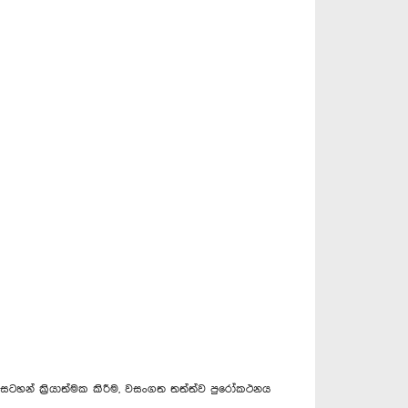
හන් ක්‍රියාත්මක කිරීම, වසංගත තත්ත්ව පුරෝකථනය