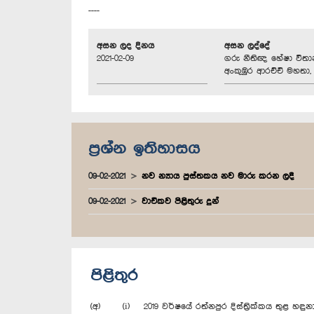
----
අසන ලද දිනය
අසන ලද්දේ
2021-02-09
ගරු නීතිඥ හේෂා විත
අංකුඹුර ආරච්චි මහතා, 
ප්‍රශ්න ඉතිහාසය
09-02-2021
නව න්‍යාය පුස්තකය නව මාරු කරන ලදී
09-02-2021
වාචිකව පිළිතුරු දුන්
පිළිතුර
(අ) (i) 2019 වර්ෂයේ රත්නපුර දිස්ත්‍රික්කය තුළ හඳුනාග