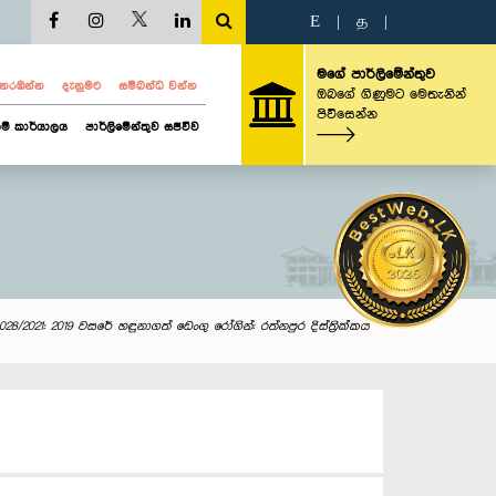
E
|
த
|
මගේ පාර්ලිමේන්තුව
ව නරඹන්න
දැනුමට
සම්බන්ධ වන්න
ඔබගේ ගිණුමට මෙතැනින්
පිවිසෙන්න
ම් කාර්යාලය
පාර්ලිමේන්තුව සජීවීව
028/2021: 2019 වසරේ හඳුනාගත් ඩෙංගු රෝගින්: රත්නපුර දිස්ත්‍රික්කය