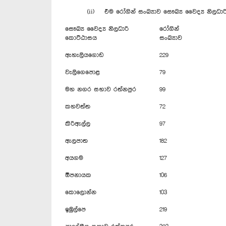
(ii) එම රෝගින් සංඛ්‍යාව සෞඛ්‍ය වෛද්‍ය නිලධාර
සෞඛ්‍ය වෛද්‍ය නිලධාරි
රෝගින්
කොට්ඨාසය
සංඛ්‍යාව
ඇහැලියගොඩ
229
වැලිගෙපොළ
79
මහ නගර සභාව රත්නපුර
99
කහවත්ත
72
කිරිඇල්ල
97
ඇලපාත
182
අයගම
127
ඕපනායක
106
කොලොන්න
103
ඉඹුල්පෙ
219