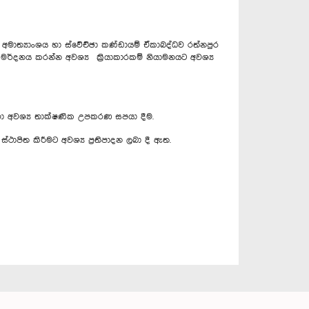
ාත්‍යාංශය හා ස්වේච්ඡා කණ්ඩායම් ඒකාබද්ධව රත්නපුර
ා මර්දනය කරන්න අවශ්‍ය ක්‍රියාකාරකම් නියාමනයට අවශ්‍ය
ඳහා අවශ්‍ය තාක්ෂණික උපකරණ සපයා දීම.
ාපිත කිරීමට අවශ්‍ය ප්‍රතිපාදන ලබා දී ඇත.