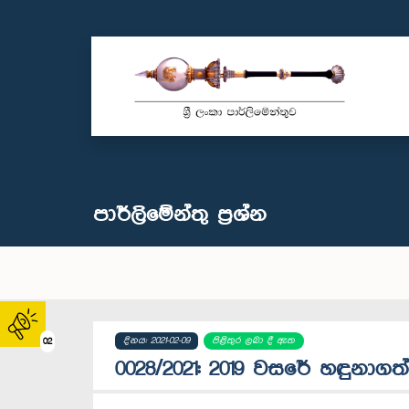
පාර්ලි‌මේන්තු‌ ප්‍රශ්න
දිනය: 2021-02-09
පිළිතුර ලබා දී ඇත
02
0028/2021: 2019 වසරේ හඳුනාගත් 