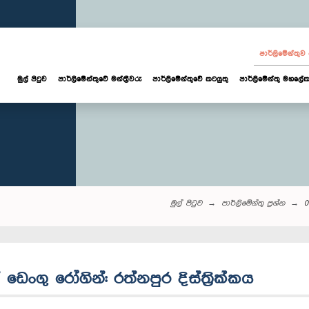
පාර්ලි‌මේන්තු
මුල් පිටුව
පාර්ලි‌මේන්තුවේ මන්ත්‍රීවරු
පාර්ලිමේන්තුවේ කටයුතු
පාර්ලිමේන්තු මහලේක
මුල් පිටුව
පාර්ලි‌මේන්තු‌ ප්‍රශ්න
0
ඩෙංගු රෝගින්: රත්නපුර දිස්ත්‍රික්කය