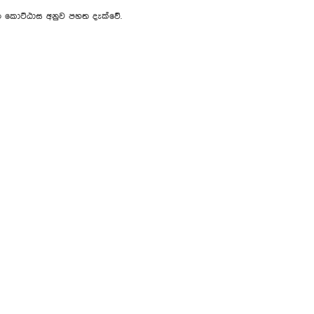
ි කොට්ඨාස අනුව පහත දැක්වේ.