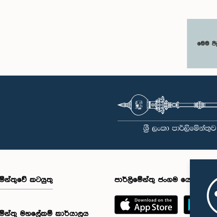
මෙම පි
මේන්තුවේ කටයුතු
පාර්ලිමේන්තු ජංගම යෙදුම
මේන්තු මහලේකම් කාර්යාලය