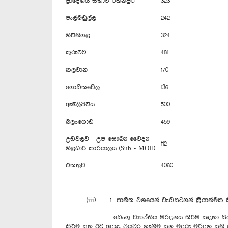
ප්‍රාදේශීය සභාව රත්නපුර
323
පැල්මඩුල්ල
242
නිවිතිගල
324
කුරුවිට
481
කලවාන
170
ගොඩකවෙල
136
ඇඹිලිපිටිය
500
බලංගොඩ
459
උඩවලව - උප සෞඛ්‍ය වෛද්‍ය
112
නිලධාරි කාර්යාලය (Sub - MOH)
එකතුව
4060
(iii) 1. ජාතික වශයෙන් වැඩසටහන් ක්‍රියාත්මක කි
ඩෙංගු ව්‍යාප්තිය මර්දනය කිරීම සඳහා සියලු පාර්ශ
කිරීම සහ ඊට අදාළ පියවර ගැනීම සහ මදුරු මර්දන සති ක්