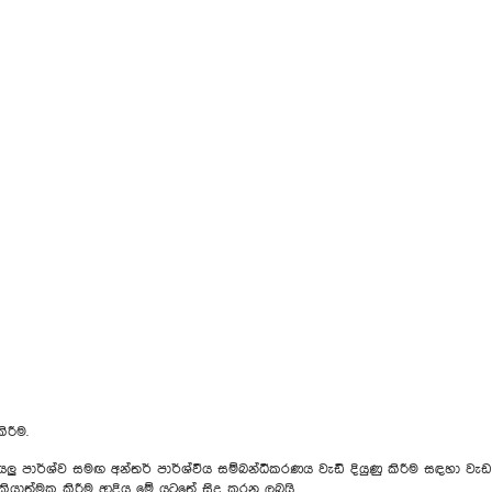
රීම.
්ව සමඟ අන්තර් පාර්ශ්වීය සම්බන්ධීකරණය වැඩි දියුණු කිරීම සඳහා වැඩසට
‍රියාත්මක කිරීම ආදිය මේ යටතේ සිදු කරනු ලබයි.