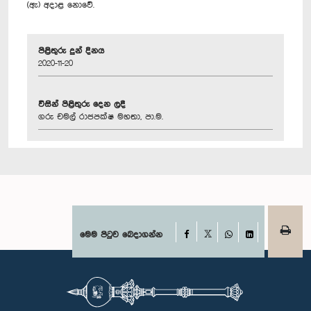
(ඇ) අදාළ නොවේ.
පිළිතුරු දුන් දිනය
2020-11-20
විසින් පිළිතුරු දෙන ලදී
ගරු චමල් රාජපක්ෂ මහතා, පා.ම.
Facebook
මෙම පිටුව බෙදාගන්න
X
WhatsApp
LinkedIn