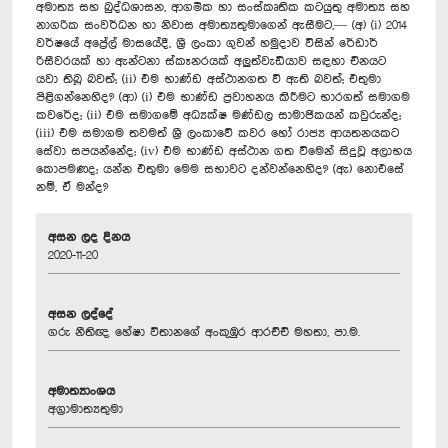
අමාත්‍ය සහ බුද්ධශාසන, ආගමික හා සංස්කෘතික කටයුතු අමාත්‍ය සහ
නාගරික සංවර්ධන හා නිවාස අමාත්‍යතුමාගෙන් ඇසීමට,— (අ) (i) 2014
වර්ෂයේ අප්‍රේල් මාසයේදී, ශ්‍රී ලංකා ගුවන් හමුදාව විසින් රේඩාර්
රිසීවරයක් හා ඇන්ටනා ස්කෑනරයක් අලුත්වැඩියාව සඳහා චීනයට
යවා තිබූ බවත්; (ii) එම භාණ්ඩ අස්ථානගත වී ඇති බවත්;‍‍ එතුමා
පිළිගන්නෙහිද? (ආ) (i) එම භාණ්ඩ ප්‍රවාහනය කිරීමට භාරගත් සමාගම
කවරේද; (ii) එම සමාගමේ අධ්‍යක්ෂ මණ්ඩල සාමාජිකයන් කවුරුන්ද;
(iii) එම සමාගම තවමත් ශ්‍රී ලංකාවේ කවර හෝ රාජ්‍ය ආයතනයකට
සේවා සපයන්නේද; (iv) එම භාණ්ඩ අස්ථාන ගත විමෙන් සිදුවූ අලාභය
කොපමණද; යන්න එතුමා මෙම සභාවට දන්වන්නෙහිද? (ඇ) නොඑසේ
නම්, ඒ මන්ද?
අසන ලද දිනය
2020-11-20
අසන ලද්දේ
ගරු නීතිඥ හේෂා විතානගේ අංකුඹුර ආරච්චි මහතා, පා.ම.
අමාත්‍යාංශය
අග්‍රාමාත්‍යතුමා