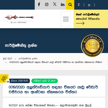
E
|
த
|
මගේ පාර්ලිමේන්තුව
මෙතැනින් පිවිසෙන්න
පාර්ලි‌මේන්තු‌ ප්‍රශ්න
මුල් පිටුව
පාර්ලි‌මේන්තු‌ ප්‍රශ්න
0019/2020: අලුත්වැඩියාව සඳහා චීනයට යැවූ රේඩාර් රිසීවරය හා ඇන්ටනා ස්කෑනරය: විස්තර
දිනය: 2020-11-20
පිළිතුර ලබා දී ඇත
02
0019/2020: අලුත්වැඩියාව සඳහා චීනයට යැවූ රේඩාර්
රිසීවරය හා ඇන්ටනා ස්කෑනරය: විස්තර
19/2020 ගරු හේෂා විතානගේ මහතා,— අග්‍රාමාත්‍යතුමා සහ මුදල්