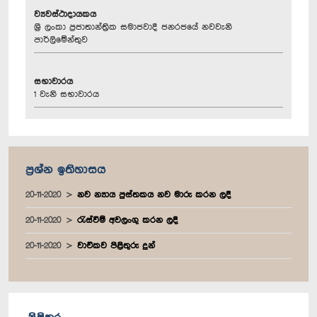
ව්‍යවස්ථාදායකය
ශ්‍රී ලංකා ප්‍රජාතාන්ත්‍රික සමාජවාදී ජනරජයේ නවවැනි
පාර්ලිමේන්තුව
සභාවාරය
1 වැනි සභාවාරය
ප්‍රශ්න ඉතිහාසය
20-11-2020
නව න්‍යාය පුස්තකය නව මාරු කරන ලදී
20-11-2020
රැස්වීම් අවලංගු කරන ලදී
20-11-2020
වාචිකව පිළිතුරු දුන්