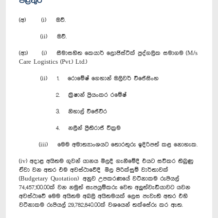
පිළිතුර
(අ) (i) ඔව්.
(ii) ඔව්.
(ආ) (i) සීමාසහිත කෙයාර් ලොජිස්ටික් පුද්ගලික සමාගම (M/s
Care Logistics (Pvt.) Ltd.)
(ii) 1. රොමේෂ් ගෙහාන් ඔලිවර් විජේසිංහ
2. ක්‍රිෂාන් ප්‍රියංකර රමේෂ්
3. නිහාල් විජේවීර
4. නලීන් ප්‍රීතිරාජ් වික්‍රම
(iii) මෙම අමාත්‍යාංශයට තොරතුරු ඉදිරිපත් කළ නොහැක.
(iv) අදාළ අයිතම ගුවන් යානය මිලදී ගැනීමේදී එයට සවිකර තිබුණු
ඒවා වන අතර එම අවස්ථාවේදී මිල පිරික්සුම් වාර්තාවක්
(Budgetary Quotation) අනුව උපකරණයේ වටිනාකම රුපියල්
74,457,100.00ක් වන නමුත් සැපයුම්කරු වෙත අලුත්වැඩියාවට යවන
අවස්ථාවේ මෙම අයිතම අබලි අයිතමයක් ලෙස පැවැති අතර එහි
වටිනාකම රුපියල් 29,782,840.00ක් වශයෙන් තක්සේරු කර ඇත.