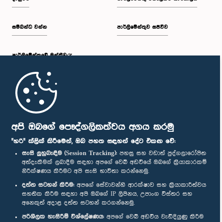
සම්බන්ධ වන්න
පාර්ලිමේන්තුව සජීවීව
පාර්ලි‌මේන්තුවේ මන්ත්‍රීවරු
මුල් පිටුව
පාර්ලිමේන්තු ජංගම යෙදුම
අපි ඔබගේ පෞද්ගලිකත්වය අගය කරමු
"හරි" ක්ලික් කිරීමෙන්, ඔබ පහත සඳහන් දේට එකඟ වේ:
සැසි ලුහුබැඳීම (Session Tracking):
පහසු සහ වඩාත් පුද්ගලාරෝපිත
අත්දැකීමක් ලබාදීම සඳහා අපගේ වෙබ් අඩවියේ ඔබගේ ක්‍රියාකාරකම්
නිරීක්ෂණය කිරීමට අපි සැසි භාවිතා කරන්නෙමු.
අප හා සම්බන්ධ වී සිටින්න :
දත්ත සටහන් කිරීම:
අපගේ සේවාවන්හි ආරක්ෂාව සහ ක්‍රියාකාරීත්වය
සහතික කිරීම සඳහා අපි ඔබගේ IP ලිපිනය, උපාංග විස්තර සහ
අනෙකුත් අදාළ දත්ත සටහන් කරගන්නෙමු.
සම්මාන
පරිශීලක හැසිරීම් විශ්ලේෂණය:
අපගේ වෙබ් අඩවිය වැඩිදියුණු කිරීම