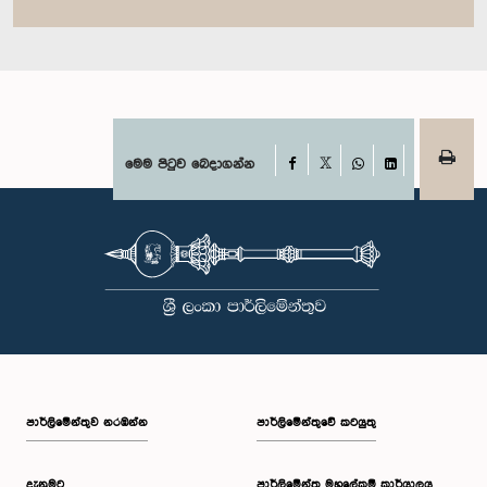
Facebook
මෙම පිටුව බෙදාගන්න
X
WhatsApp
LinkedIn
පාර්ලි‌මේන්තුව නරඹන්න
පාර්ලිමේන්තුවේ කටයුතු
දැනුමට
පාර්ලිමේන්තු මහලේකම් කාර්යාලය