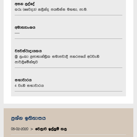
අසන ලද්දේ
ගරු (වෛද්‍ය) නලින්ද ජයතිස්ස මහතා, පා.ම.
අමාත්‍යාංශය
----
ව්‍යවස්ථාදායකය
ශ්‍රී ලංකා ප්‍රජාතාන්ත්‍රික සමාජවාදී ජනරජයේ අටවැනි
පාර්ලිමේන්තුව
සභාවාරය
4 වැනි සභාවාරය
ප්‍රශ්න ඉතිහාසය
05-02-2020
වෙලාව ඉල්ලුම් කල