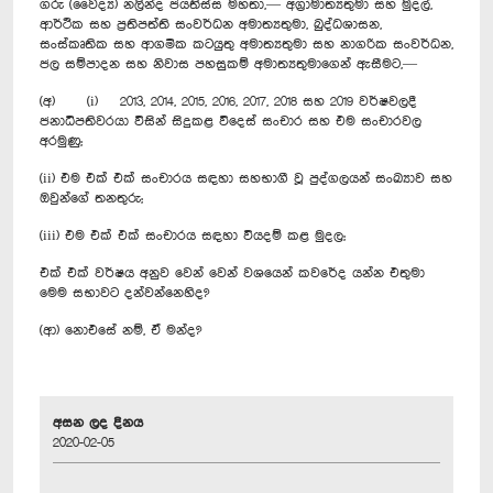
ගරු (වෛද්‍ය) නලින්ද ජයතිස්ස මහතා,— අග්‍රාමාත්‍යතුමා සහ මුදල්,
ආර්ථික සහ ප්‍රතිපත්ති සංවර්ධන අමාත්‍යතුමා, බුද්ධශාසන,
සංස්කෘතික සහ ආගමික කටයුතු අමාත්‍යතුමා සහ නාගරික සංවර්ධන,
ජල සම්පාදන සහ නිවාස පහසුකම් අමාත්‍යතුමාගෙන් ඇසීමට,—
(අ) (i) 2013, 2014, 2015, 2016, 2017, 2018 සහ 2019 වර්ෂවලදී
ජනාධිපතිවරයා විසින් සිදුකළ විදෙස් සංචාර සහ එම සංචාරවල
අරමුණු;
(ii) එම එක් එක් සංචාරය සඳහා සහභාගී වූ පුද්ගලයන් සංඛ්‍යාව සහ
ඔවුන්ගේ තනතුරු;
(iii) එම එක් එක් සංචාරය සඳහා වියදම් කළ මුදල;
එක් එක් වර්ෂය අනුව වෙන් වෙන් වශයෙන් කවරේද යන්න එතුමා
මෙම සභාවට දන්වන්නෙහිද?
(ආ) නොඑසේ නම්, ඒ මන්ද?
අසන ලද දිනය
2020-02-05