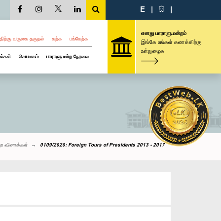
E
|
සි
|
எனது பாராளுமன்றம்
திற்கு வருகை தருதல்
கற்க
பங்கேற்க
இங்கே உங்கள் கணக்கிற்கு
உள்நுழைக
ல்கள்
செயலகம்
பாராளுமன்ற நேரலை
ற வினாக்கள்
0109/2020: Foreign Tours of Presidents 2013 - 2017