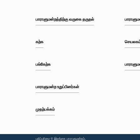
பாராளுமன்றத்திற்கு வருகை தருதல்
பாராளும
கற்க
செயலகம
பங்கேற்க
பாராளும
பாராளுமன்ற உறுப்பினர்கள்
முதற்பக்கம்
பதிப்புரிமை © இலங்கை பாராளுமன்றம்.