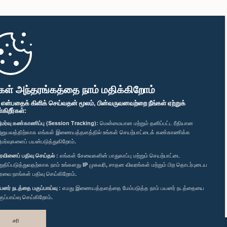
கள் அந்தரங்கத்தை நாம் மதிக்கிறோம்
" என்பதைக் கிளிக் செய்வதன் மூலம், பின்வருவனவற்றை நீங்கள் ஏற்றுக்
ிறீர்கள்:
மர்வு கண்காணிப்பு (Session Tracking):
மென்மையான மற்றும் தனிப்பட்ட ரீதியான
னுபவத்திற்காக எங்கள் இணையத்தளத்தில் உங்கள் செயற்பாட்டைக் கண்காணிக்க
மர்வுகளைப் பயன்படுத்துகிறோம்.
ரவினைப் பதிவு செய்தல் :
எங்கள் சேவைகளின் பாதுகாப்பு மற்றும் செயற்பாட்டை
றுதிப்படுத்துவதற்காக நாம் உங்களது IP முகவரி, சாதன விவரங்கள் மற்றும் பிற தொடர்புடைய
ரவை நாங்கள் பதிவு செய்கிறோம்.
யனர் நடத்தை பகுப்பாய்வு :
எமது இணையத்தளத்தை மேம்படுத்த நாம் பயனர் நடத்தையை
குப்பாய்வு செய்கிறோம்.
சரி