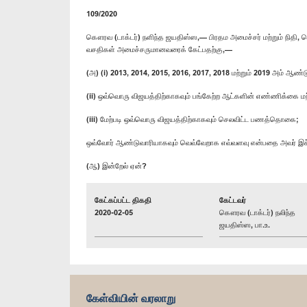
109/2020
கௌரவ (டாக்டர்) நளிந்த ஜயதிஸ்ஸ,— பிரதம அமைச்சர் மற்றும் நிதி, பொர
வசதிகள் அமைச்சருமானவரைக் கேட்பதற்கு,—
(அ) (i) 2013, 2014, 2015, 2016, 2017, 2018 மற்றும் 2019 அம் ஆண
(ii) ஒவ்வொரு விஜயத்திற்காகவும் பங்கேற்ற ஆட்களின் எண்ணிக்கை மற
(iii) மேற்படி ஒவ்வொரு விஜயத்திற்காகவும் செலவிட்ட பணத்தொகை;
ஒவ்வோர் ஆண்டுவாரியாகவும் வெவ்வேறாக எவ்வளவு என்பதை அவர் இச்
(ஆ) இன்றேல் ஏன்?
கேட்கப்பட்ட திகதி
கேட்டவர்
2020-02-05
கௌரவ (டாக்டர்) நலிந்த
ஜயதிஸ்ஸ, பா.உ.
கேள்வியின் வரலாறு