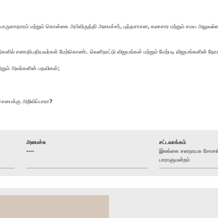
ுளாதாரம் மற்றும் கொள்கை அபிவிருத்தி அமைச்சர், புத்தசாசன, கலாசார மற்றும் சமய அலுவல்கள் அமை
்டுகளில் சனாதிபதியவர்கள் மேற்கொண்ட வெளிநாட்டு விஜயங்கள் மற்றும் மேற்படி விஜயங்களின் நோ
்றும் அவர்களின் பதவிகள்;
சபைக்கு அறிவிப்பாரா?
அமைச்சு
சட்டவாக்கம்
----
இலங்கை சனநாயக சோசலிசக
பாராளுமன்றம்