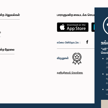
ன்ற அலுவல்கள்
பாராளுமன்ற கையடக்க செயலி
்
உங்
எம்மை பின்தொடர்க :
"சரி
ன்ற நேரலை
கொள்க
விருதுகள்
அ
அ
அ
தனியுரிமைக் கொள்கை
த
உ
த
ப
ப