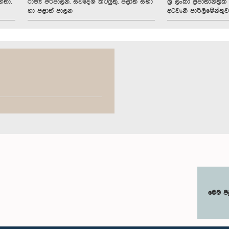
හතා,
රාජ්‍ය පරිපාලන, ස්වදේශ කටයුතු, පළාත් සභා
ශ්‍රී ලංකා ප්‍රජාතාන්ත
හා පළාත් පාලන
අටවැනි පාර්ලිමේන්තුව
මෙම පි