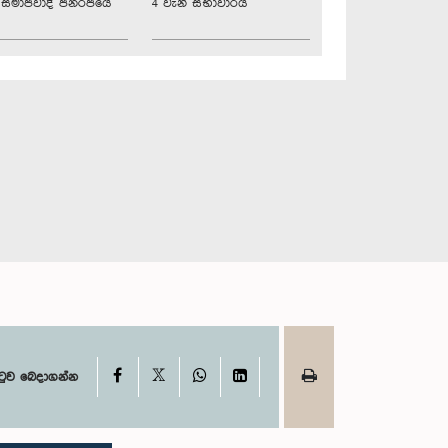
්‍රික සමාජවාදී ජනරජයේ
4 වැනි සභාවාරය
X
Facebook
WhatsApp
LinkedIn
ටුව බෙදාගන්න