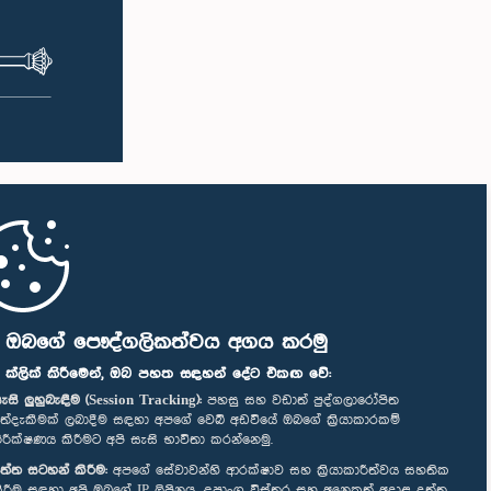
ි ඔබගේ පෞද්ගලිකත්වය අගය කරමු
" ක්ලික් කිරීමෙන්, ඔබ පහත සඳහන් දේට එකඟ වේ:
ැසි ලුහුබැඳීම (Session Tracking):
පහසු සහ වඩාත් පුද්ගලාරෝපිත
ත්දැකීමක් ලබාදීම සඳහා අපගේ වෙබ් අඩවියේ ඔබගේ ක්‍රියාකාරකම්
ිරීක්ෂණය කිරීමට අපි සැසි භාවිතා කරන්නෙමු.
ත්ත සටහන් කිරීම:
අපගේ සේවාවන්හි ආරක්ෂාව සහ ක්‍රියාකාරීත්වය සහතික
ිරීම සඳහා අපි ඔබගේ IP ලිපිනය, උපාංග විස්තර සහ අනෙකුත් අදාළ දත්ත