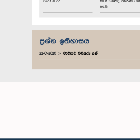
2020-01-22
ගරු චමින්ද වි‍ජේසිරි ම
පා.ම.
ප්‍රශ්න ඉතිහාසය
22-01-2020
වාචිකව පිළිතුරු දුන්