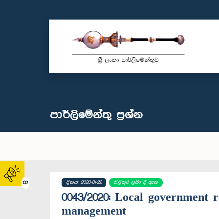
පාර්ලි‌මේන්තු‌ ප්‍රශ්න
දිනය: 2020-01-22
පිළිතුර ලබා දී ඇත
02
0043/2020: Local government r
management