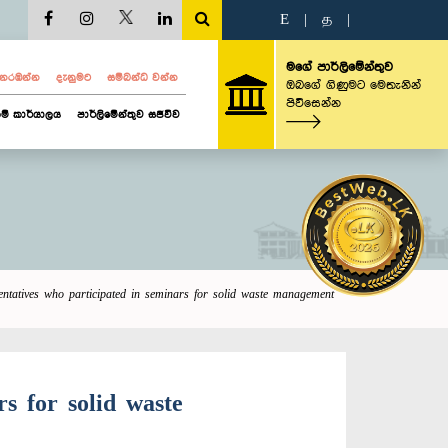
E
|
த
|
මගේ පාර්ලිමේන්තුව
ව නරඹන්න
දැනුමට
සම්බන්ධ වන්න
ඔබගේ ගිණුමට මෙතැනින්
පිවිසෙන්න
ම් කාර්යාලය
පාර්ලිමේන්තුව සජීවීව
entatives who participated in seminars for solid waste management
s for solid waste