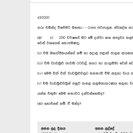
43/2020
ගරු චමින්ද වි‍ජේසිරි මහතා,— රාජ්‍ය පරිපාලන, ස්වදේශ 
(අ) (i) 2010 වර්ෂයේ සිට මේ දක්වා ඝන අපද්‍රව්‍ය ක
වෙන් වශයෙන් කොපමණද;
(ii) එම නියෝජිතයන්ගේ නම් හා අදාළ පළාත් පාලන ආයත
(iii) එම වැඩමුළු පැවති රටවල්, නගර හා කාලසීමා වෙන් 
(iv) මෙම එක් එක් වැඩමුළුවලට සහභාගී වීම සඳහා වැය 
(v) එම වැඩමුළුවලින් පසුව කසළ කළමනාකරණය සඳහා ව
යන්න එතුමා මෙම සභාවට දන්වන්නෙහිද?
(ආ) නොඑසේ නම්, ඒ මන්ද?
අසන ලද දිනය
අසන ලද්දේ