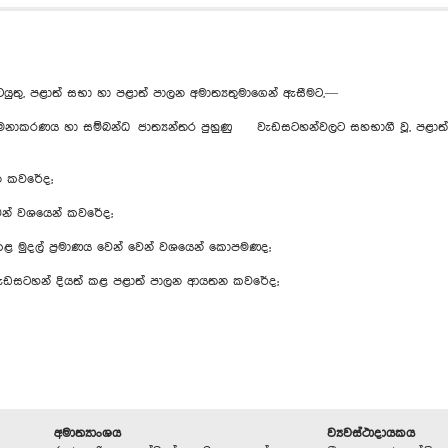
කටයුතු, පළාත් සභා හා පළාත් පාලන අමාත්‍යතුමාගෙන් ඇසීමට,—
ළමනාකරණය හා සම්බන්ධ ජාත්‍යන්තර පුහුණු වැඩසටහන්වලට සහභාගී වූ, පළාත් ප
න කවරේද;
වෙන් වශයෙන් කවරේද;
කළ මුදල් ප්‍රමාණය වෙන් වෙන් වශයෙන් කොපමණද;
ැඩසටහන් දියත් කළ පළාත් පාලන ආයතන කවරේද;
අමාත්‍යාංශය
ව්‍යවස්ථාදායකය