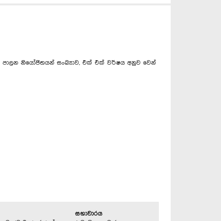
ාලන නි‍යෝජිතයන් සංඛ්‍යාව, එක් එක් වර්ෂය අනුව වෙන්
සභාවාරය