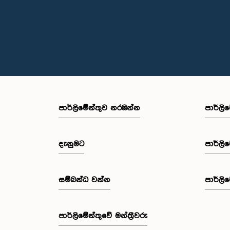
පාර්ලි‌මේන්තුව නරඹන්න
පාර්ලි
දැනුමට
පාර්ලි
සම්බන්ධ වන්න
පාර්ලි
පාර්ලි‌මේන්තුවේ මන්ත්‍රීවරු