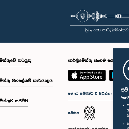
මේන්තුවේ කටයුතු
පාර්ලිමේන්තු ජංගම යෙදුම
මේන්තු මහලේකම් කාර්යාලය
අප
අප හා සම්බන්ධ වී සිටින්න :
"හරි
මේන්තුව සජීවීව
ස
අ
සම්මාන
න
ද
ක