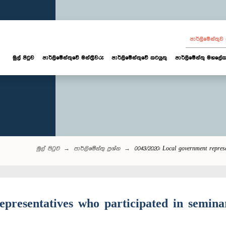
පාර්ලි‌මේන්තු
මුල් පිටුව
පාර්ලි‌මේන්තුවේ මන්ත්‍රීවරු
පාර්ලිමේන්තුවේ කටයුතු
පාර්ලිමේන්තු මහලේක
මුල් පිටුව
පාර්ලි‌මේන්තු‌ ප්‍රශ්න
0043/2020: Local government repres
epresentatives who participated in seminar