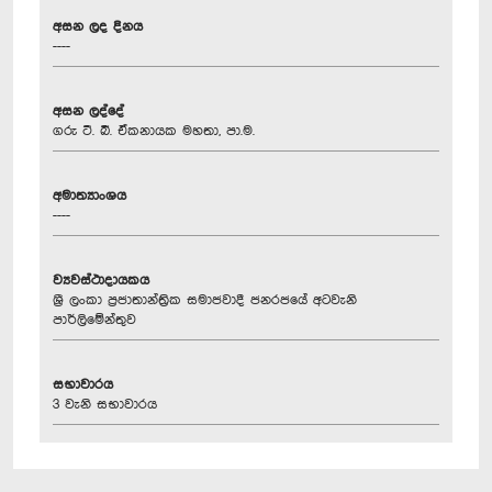
අසන ලද දිනය
----
අසන ලද්දේ
ගරු ටී. බී. ඒකනායක මහතා, පා.ම.
අමාත්‍යාංශය
----
ව්‍යවස්ථාදායකය
ශ්‍රී ලංකා ප්‍රජාතාන්ත්‍රික සමාජවාදී ජනරජයේ අටවැනි
පාර්ලිමේන්තුව
සභාවාරය
3 වැනි සභාවාරය