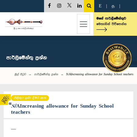
E
|
த
|
මගේ පාර්ලිමේන්තුව
මෙතැනින් පිවිසෙන්න
පාර්ලි‌මේන්තු‌ ප්‍රශ්න
මුල් පිටුව
පාර්ලි‌මේන්තු‌ ප්‍රශ්න
N/AIncreasing allowance for Sunday School teachers
පිළිතුර ලබා දීමට ඇත
02
N/AIncreasing allowance for Sunday School
teachers
----