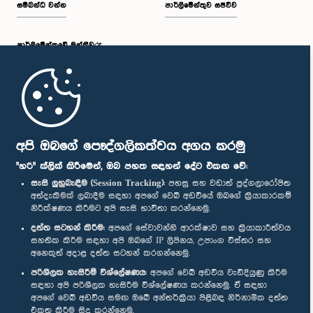
සම්බන්ධ වන්න
පාර්ලිමේන්තුව සජීවීව
පාර්ලි‌මේන්තුවේ මන්ත්‍රීවරු
මුල් පිටුව
පාර්ලිමේන්තු ජංගම යෙදුම
අපි ඔබගේ පෞද්ගලිකත්වය අගය කරමු
"හරි" ක්ලික් කිරීමෙන්, ඔබ පහත සඳහන් දේට එකඟ වේ:
සැසි ලුහුබැඳීම (Session Tracking):
පහසු සහ වඩාත් පුද්ගලාරෝපිත
අත්දැකීමක් ලබාදීම සඳහා අපගේ වෙබ් අඩවියේ ඔබගේ ක්‍රියාකාරකම්
නිරීක්ෂණය කිරීමට අපි සැසි භාවිතා කරන්නෙමු.
අප හා සම්බන්ධ වී සිටින්න :
දත්ත සටහන් කිරීම:
අපගේ සේවාවන්හි ආරක්ෂාව සහ ක්‍රියාකාරීත්වය
සහතික කිරීම සඳහා අපි ඔබගේ IP ලිපිනය, උපාංග විස්තර සහ
අනෙකුත් අදාළ දත්ත සටහන් කරගන්නෙමු.
සම්මාන
පරිශීලක හැසිරීම් විශ්ලේෂණය:
අපගේ වෙබ් අඩවිය වැඩිදියුණු කිරීම
සඳහා අපි පරිශීලක හැසිරීම විශ්ලේෂණය කරන්නෙමු. ඒ සඳහා
අපගේ වෙබ් අඩවිය සමඟ ඔබේ අන්තර්ක්‍රියා පිළිබඳ නිර්නාමික දත්ත
පෞද්ගලිකත්ව ප්‍රතිපත්තිය
එකතු කිරීම සිදු කරන්නෙමු.