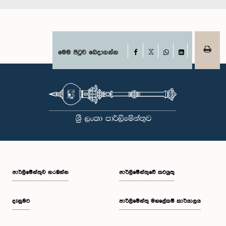
Facebook
මෙම පිටුව බෙදාගන්න
X
WhatsApp
LinkedIn
පාර්ලි‌මේන්තුව නරඹන්න
පාර්ලිමේන්තුවේ කටයුතු
දැනුමට
පාර්ලිමේන්තු මහලේකම් කාර්යාලය