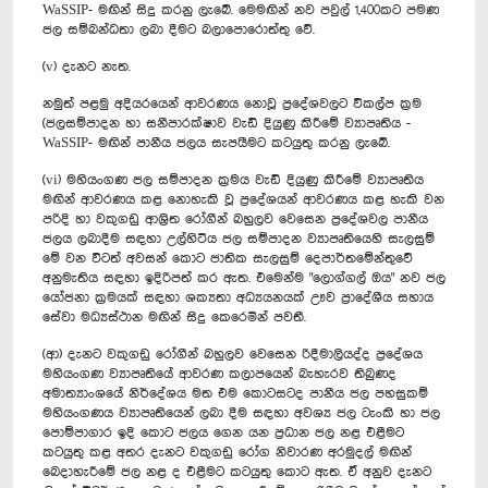
WaSSIP- මඟින් සිදු කරනු ලැබේ. මෙමඟින් නව පවුල් 1,400කට පමණ
ජල සම්බන්ධතා ලබා දීමට බලාපොරොත්තු වේ.
(v) දැනට නැත.
නමුත් පළමු අදියරයෙන් ආවරණය නොවූ ප්‍රදේශවලට විකල්ප ක්‍රම
(ජලසම්පාදන හා සනීපාරක්ෂාව වැඩි දියුණු කිරීමේ ව්‍යාපෘතිය -
WaSSIP- මඟින් පානීය ජලය සැපයීමට කටයුතු කරනු ලැබේ.
(vi) මහියංගණ ජල සම්පාදන ක්‍රමය වැඩි දියුණු කිරීමේ ව්‍යාපෘතිය
මඟින් ආවරණය කළ නොහැකි වූ ප්‍රදේශයන් ආවරණය කළ හැකි වන
පරිදි හා වකුගඩු ආශ්‍රිත රෝගීන් බහුලව වෙසෙන ප්‍රදේශවල පානීය
ජලය ලබාදීම සඳහා උල්හිටිය ජල සම්පාදන ව්‍යාපෘතියෙහි සැලසුම්
මේ වන විටත් අවසන් කොට ජාතික සැලසුම් දෙපාර්තමේන්තුවේ
අනුමැතිය සඳහා ඉදිරිපත් කර ඇත. එමෙන්ම "ලොග්ගල් ඔය" නව ජල
යෝජනා ක්‍රමයක් සඳහා ශක්‍යතා අධ්‍යයනයක් ඌව ප්‍රාදේශීය සහාය
සේවා ‍මධ්‍යස්ථාන මඟින් සිදු කෙරෙමින් පවතී.
(ආ) දැනට වකුගඩු රෝගීන් බහුලව වෙසෙන රිදීමාලියද්ද ප්‍රදේශය
මහියංගණ ව්‍යාපෘතියේ ආවරණ කලාපයෙන් බැහැරව තිබුණද
අමාත්‍යාංශයේ නිර්දේශය මත එම කොටසටද පානීය ජල පහසුකම්
මහියංගණය ව්‍යාපෘතියෙන් ලබා දීම සඳහා අවශ්‍ය ජල ටැංකි හා ජල
පොම්පාගාර ඉදි කොට ජලය ගෙන යන ප්‍රධාන ජල නළ එළීමට
කටයුතු කළ අතර දැනට වකුගඩු රෝග නිවාරණ අරමුදල් මඟින්
බෙදාහැරීමේ ජල නළ ද එළීමට කටයුතු කොට ඇත. ඒ අනුව දැනට