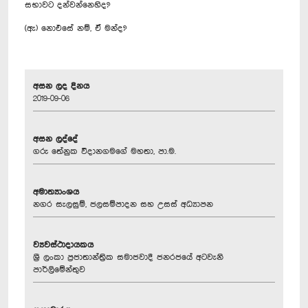
සභාවට දන්වන්නෙහිද?
(ඇ) නොඑසේ නම්, ඒ මන්ද?
අසන ලද දිනය
2019-09-06
අසන ලද්දේ
ගරු තේනුක විදානගමගේ මහතා, පා.ම.
අමාත්‍යාංශය
නගර සැලසුම්, ජලසම්පාදන සහ උසස් අධ්‍යාපන
ව්‍යවස්ථාදායකය
ශ්‍රී ලංකා ප්‍රජාතාන්ත්‍රික සමාජවාදී ජනරජයේ අටවැනි
පාර්ලිමේන්තුව