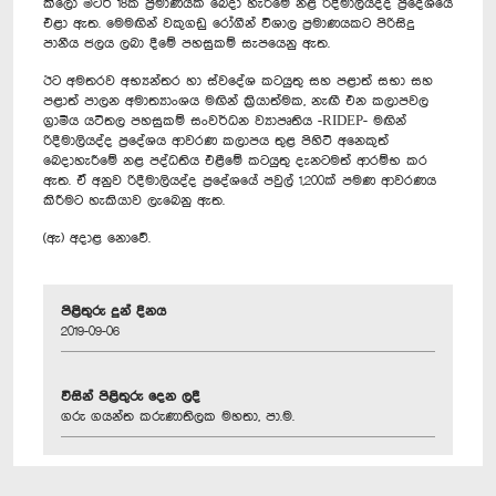
කිලෝ මීටර් 18ක ප්‍රමාණයක් බෙදා හැරීමේ නළ රිදීමාලියද්ද ප්‍රදේශයේ
එළා ඇත. මෙමඟින් වකුගඩු රෝගීන් විශාල ප්‍රමාණයකට පිරිසිදු
පානීය ජලය ලබා දීමේ පහසුකම් සැපයෙනු ඇත.
ඊට අමතරව අභ්‍යන්තර හා ස්වදේශ කටයුතු සහ පළාත් සභා සහ
පළාත් පාලන අමාත්‍යාංශය මඟින් ක්‍රියාත්මක, නැඟී එන කලාපවල
ග්‍රාමීය යටිතල පහසුකම් සංවර්ධන ව්‍යාපෘතිය -RIDEP- මඟින්
රිදීමාලියද්ද ප්‍රදේශය ආවරණ කලාපය තුළ පිහිටි අනෙකුත්
බෙදාහැරීමේ නළ පද්ධතිය එළීමේ කටයුතු දැනටමත් ආරම්භ කර
ඇත. ඒ අනුව රිදීමාලියද්ද ප්‍රදේශයේ පවුල් 1,200ක් පමණ ආවරණය
කිරීමට හැකියාව ලැබෙනු ඇත.
(ඇ) අදාළ නොවේ.
පිළිතුරු දුන් දිනය
2019-09-06
විසින් පිළිතුරු දෙන ලදී
ගරු ගයන්ත කරුණාතිලක මහතා, පා.ම.