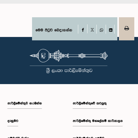
Facebook
මෙම පිටුව බෙදාගන්න
X
WhatsApp
LinkedIn
පාර්ලි‌මේන්තුව නරඹන්න
පාර්ලිමේන්තුවේ කටයුතු
දැනුමට
පාර්ලිමේන්තු මහලේකම් කාර්යාලය