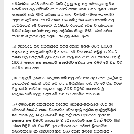
සම්බන්ධන 1950ට අමතරව, වැඩි දියුණු කළ ජල සම්පාදන ක්‍රමය
මඟින් නව ජල සම්බන්ධතා 2,750ක් පමණ මෙම වසර තුනක පමණ
කාලයේදී ලබා දීමට කටයුතු කර ඇත. එමෙන්ම මූලික සැලසුමට
අනුව කිලෝ මීටර් 250ක් පමණ වන සම්පූර්ණ බෙදා හැරීමේ නළ
පද්ධතියෙන් මේ වනතෙක් වාර්ෂිකව රජයෙන් වෙන් වූ ප්‍රතිපාදන
මඟින් බෙදා හැරීමේ ජල නළ පද්ධතිය කිලෝ මිටර් 160ක් පමණ
ආවරණ කලාපය තුළ එළීමට කටයුතු කොට ඇත.
(ii) ඒකාබද්ධ ජල ව්‍යාපෘතියේ පළමු අදියර මඟින් පවුල් 10,000ක්
සඳහා ජල පහසුකම් ලබා දිය හැක. මේ වන තෙක් පවුල් 4,700කට
පමණ ජල පහසුකම් ලබා දීමට කටයුතු කර ඇත. ඊට අමතරව පවුල්
2,600ක් සඳහා ජල පහසුකම් සැපයීමට අවශ්‍ය නළ එළීම මේ වන විට
ආරම්භ කර ඇත.
(iii) සැලසුම් ප්‍රකාරව බෙදාහැරීමේ නළ පද්ධතිය එළා ඇති ප්‍රදේශවල
ජනතාවගේ ඉල්ලුම පරිදි නව ජල සම්බන්ධතා ලබා දීම මේ වන විටත්
සිදු කරයි. ආවරණ කලාපය තුළ පිහිටි එළීමට නොහැකි වූ
බෙදාහැරීමේ නළද එළීම මේ වන විට ආරම්භ කර ඇත.
(iv) මහියංගණ ව්‍යාපෘතියේ විදේශීය කොන්ත්‍රාත්කරුගේ වැඩ හා
මෙතෙක් වසරක් පාසා ව්‍යාපෘතිය වෙත ලැබූ දේශීය අරමුදල්වලින්
නිම කරන ලද බෙදා හැරීමේ නළ පද්ධතියට අමතරව ආවරණ
කලාපය තුළ එළීමට නොහැකි වූ‍ බෙදාහැරීමේ නළ කිලෝ මීටර් 46ක්
පමණ එළීම මේ වන විට අප අමාත්‍යාංශය යටතේ ක්‍රියාත්මක
ජලසම්පාදන හා සනීපාරක්ෂාව වැඩි දියුණු කිරීමේ ව්‍යාපෘතිය -