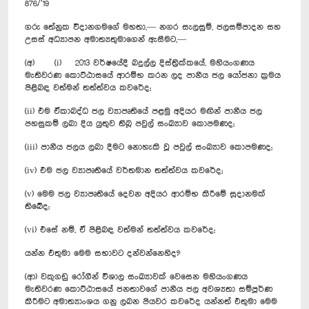
876/’19
ගරු තේනුක විදානගමගේ මහතා,— නගර සැලසුම්, ජලසම්පාදන සහ
උසස් අධ්‍යාපන අමාත්‍යතුමාගෙන් ඇසීමට,—
(අ) (i) 2013 වර්ෂයේදී බදුල්ල දිස්ත්‍රික්කයේ, මහියංගණය
මැතිවරණ කොට්ඨාසයේ ආරම්භ කරන ලද පානීය ජල යෝජනා ක්‍රමය
පිළිබඳ වත්මන් තත්ත්වය කවරේද;
(ii) එම ඒකාබද්ධ ජල ව්‍යාපෘතියේ පළමු අදියර මඟින් පානීය ජල
පහසුකම් ලබා දිය යුතුව තිබූ පවුල් සංඛ්‍යාව කොපමණද;
(iii) පානීය ජලය ලබා දීමට නොහැකි වූ පවුල් සංඛ්‍යාව කොපමණද;
(iv) එම ජල ව්‍යාපෘතියේ වර්තමාන තත්ත්වය කවරේද;
(v) මෙම ජල ව්‍යාපෘතියේ දෙවන අදියර ආරම්භ කිරීමේ සූදානමක්
තිබේද;
(vi) එසේ නම්, ඒ පිළිබඳ වත්මන් තත්ත්වය කවරේද;
යන්න එතුමා මෙම සභාවට දන්වන්නෙහිද?
(ආ) වකුගඩු රෝගීන් විශාල සංඛ්‍යාවක් වෙසෙන මහියංගණය
මැතිවරණ කොට්ඨාසයේ ජනතාවගේ පානීය ජල අවශ්‍යතා සම්පූර්ණ
කිරීමට අමාත්‍යාංශය ගනු ලබන පියවර කවරේද යන්නත් එතුමා මෙම