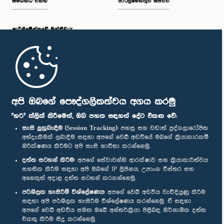
සම්බන්ධ වන්න
පාර්ලිමේන්තුව සජීවීව
පාර්ලි‌මේන්තුවේ මන්ත්‍රීවරු
මුල් පිටුව
පාර්ලිමේන්තු ජංගම යෙදුම
අපි ඔබගේ පෞද්ගලිකත්වය අගය කරමු
"හරි" ක්ලික් කිරීමෙන්, ඔබ පහත සඳහන් දේට එකඟ වේ:
සැසි ලුහුබැඳීම (Session Tracking):
පහසු සහ වඩාත් පුද්ගලාරෝපිත
අත්දැකීමක් ලබාදීම සඳහා අපගේ වෙබ් අඩවියේ ඔබගේ ක්‍රියාකාරකම්
නිරීක්ෂණය කිරීමට අපි සැසි භාවිතා කරන්නෙමු.
අප හා සම්බන්ධ වී සිටින්න :
දත්ත සටහන් කිරීම:
අපගේ සේවාවන්හි ආරක්ෂාව සහ ක්‍රියාකාරීත්වය
සහතික කිරීම සඳහා අපි ඔබගේ IP ලිපිනය, උපාංග විස්තර සහ
අනෙකුත් අදාළ දත්ත සටහන් කරගන්නෙමු.
සම්මාන
පරිශීලක හැසිරීම් විශ්ලේෂණය:
අපගේ වෙබ් අඩවිය වැඩිදියුණු කිරීම
සඳහා අපි පරිශීලක හැසිරීම විශ්ලේෂණය කරන්නෙමු. ඒ සඳහා
අපගේ වෙබ් අඩවිය සමඟ ඔබේ අන්තර්ක්‍රියා පිළිබඳ නිර්නාමික දත්ත
පෞද්ගලිකත්ව ප්‍රතිපත්තිය
එකතු කිරීම සිදු කරන්නෙමු.