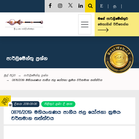
E
|
த
|
මගේ පාර්ලිමේන්තුව
මෙතැනින් පිවිසෙන්න
පාර්ලි‌මේන්තු‌ ප්‍රශ්න
මුල් පිටුව
පාර්ලි‌මේන්තු‌ ප්‍රශ්න
0876/2019: මහියංගණය පානීය ජල යෝජනා ක්‍රමය: වර්තමාන තත්ත්වය
දිනය: 2019-09-06
පිළිතුර ලබා දී ඇත
02
0876/2019: මහියංගණය පානීය ජල යෝජනා ක්‍රමය:
වර්තමාන තත්ත්වය