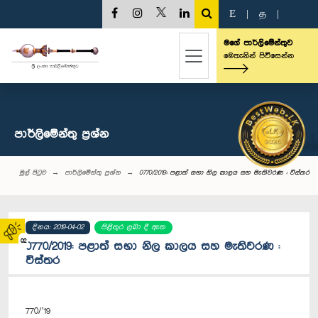
E
|
த
|
මගේ පාර්ලිමේන්තුව
මෙතැනින් පිවිසෙන්න
පාර්ලි‌මේන්තු‌ ප්‍රශ්න
මුල් පිටුව
පාර්ලි‌මේන්තු‌ ප්‍රශ්න
0770/2019: පළාත් සභා නිල කාලය සහ මැතිවරණ : විස්තර
දිනය: 2019-04-02
පිළිතුර ලබා දී ඇත
02
0770/2019: පළාත් සභා නිල කාලය සහ මැතිවරණ :
විස්තර
770/’19