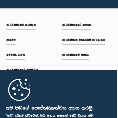
පාර්ලි‌මේන්තුව නරඹන්න
පාර්ලිමේන්තුවේ කටයුතු
දැනුමට
පාර්ලිමේන්තු මහලේකම් කාර්යාලය
සම්බන්ධ වන්න
පාර්ලිමේන්තුව සජීවීව
පාර්ලි‌මේන්තුවේ මන්ත්‍රීවරු
මුල් පිටුව
පාර්ලිමේන්තු ජංගම යෙදුම
අපි ඔබගේ පෞද්ගලිකත්වය අගය කරමු
"හරි" ක්ලික් කිරීමෙන්, ඔබ පහත සඳහන් දේට එකඟ වේ: