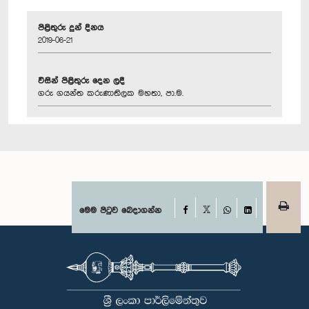
පිළිතුරු දුන් දිනය
2019-06-21
විසින් පිළිතුරු දෙන ලදී
ගරු ගයන්ත කරුණාතිලක මහතා, පා.ම.
Facebook
මෙම පිටුව බෙදාගන්න
X
WhatsApp
LinkedIn