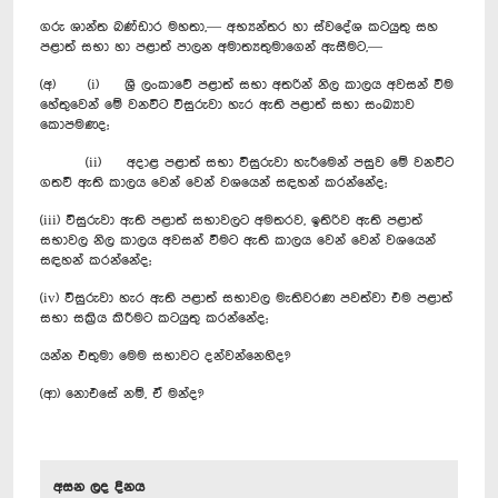
ගරු ශාන්ත බණ්ඩාර මහතා,— අභ්‍යන්තර හා ස්වදේශ කටයුතු සහ
පළාත් සභා හා පළාත් පාලන අමාත්‍යතුමාගෙන් ඇසීමට,—
(අ) (i) ශ්‍රී ලංකාවේ පළාත් සභා අතරින් නිල කාලය අවසන් වීම
හේතුවෙන් මේ වනවිට විසුරුවා හැර ඇති පළාත් සභා සංඛ්‍යාව
කොපමණද;
(ii) අදාළ පළාත් සභා විසුරුවා හැරීමෙන් පසුව මේ වනවිට
ගතවී ඇති කාලය වෙන් වෙන් වශයෙන් සඳහන් කරන්නේද;
(iii) විසුරුවා ඇති පළාත් සභාවලට අමතරව, ඉතිරිව ඇති පළාත්
සභාවල නිල කාලය අවසන් වීමට ඇති කාලය වෙන් වෙන් වශයෙන්
සඳහන් කරන්නේද;
(iv) විසුරුවා හැර ඇති පළාත් සභාවල මැතිවරණ පවත්වා එම පළාත්
සභා සක්‍රිය කිරීමට කටයුතු කරන්නේද;
යන්න එතුමා මෙම සභාවට දන්වන්නෙහිද?
(ආ) නොඑසේ නම්, ඒ මන්ද?
අසන ලද දිනය