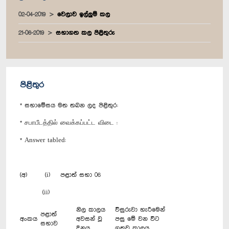
02-04-2019
වෙලාව ඉල්ලුම් කල
21-06-2019
සභාගත කල පිළිතුරු
පිළිතුර
* සභාමේසය මත තබන ලද පිළිතුර:
* சபாபீடத்தில் வைக்கப்பட்ட விடை :
* Answer tabled:
(අ) (i) පළාත් සභා 06
(ii)
නිල කාලය
විසුරුවා හැරීමෙන්
පළාත්
අංකය
අවසන් වූ
පසු මේ වන විට
සභාව
දිනය
ගතවූ කාලය