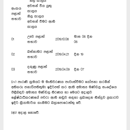
නිල කාලය
අවසන් විය යුතු
අංකය
කාලය
පළාත්
නිල කාලය
සභාව
අවසන් වීමට ඇති
කාලය
ඌව පළාත්
මාස 06 දින
01
2019.10.08
සභාව
06
බස්නාහිර පළාත්
02
2019.04.21
දින 19
සභාව
දකුණු පළාත්
03
2019.04.09
දින 07
සභාව
(iv) පැරණි ක්‍රමයට ම මැතිවරණය පැවැත්වීමට යෝජනා කරමින්
අතිගරු ජනාධිපතිතුමා ඉදිරිපත් කර ඇති අමාත්‍ය මණ්ඩල සංදේශය
පිළිබඳව අමාත්‍ය මණ්ඩල තීරණය හා මෙයට අදාළව
ශ්‍රේෂ්ඨාධිකරණයේ පවරා ඇති නඩුව සඳහා ලබාදෙන තීන්දුව ප්‍රකාරව
ඉදිරි ක්‍රියාමාර්ග ගැනීමට බලාපොරොත්තු වේ.
(ආ) අදාළ නොවේ.