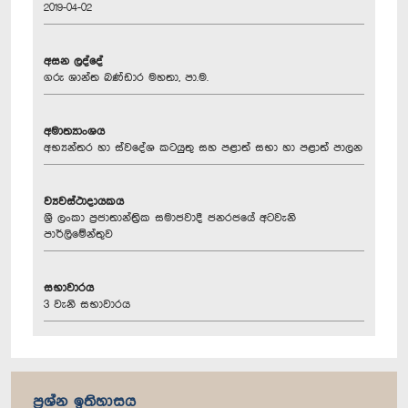
2019-04-02
අසන ලද්දේ
ගරු ශාන්ත බණ්ඩාර මහතා, පා.ම.
අමාත්‍යාංශය
අභ්‍යන්තර හා ස්වදේශ කටයුතු සහ පළාත් සභා හා පළාත් පාලන
ව්‍යවස්ථාදායකය
ශ්‍රී ලංකා ප්‍රජාතාන්ත්‍රික සමාජවාදී ජනරජයේ අටවැනි
පාර්ලිමේන්තුව
සභාවාරය
3 වැනි සභාවාරය
ප්‍රශ්න ඉතිහාසය