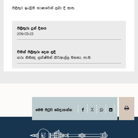
පිළිතුර ඉංග්‍රීසි භාෂාවෙන් ලබා දී ඇත.
පිළිතුරු දුන් දිනය
2019-03-23
විසින් පිළිතුරු දෙන ලදී
ගරු නීතිඥ ලක්ෂ්මන් කිරිඇල්ල මහතා, පා.ම.
Facebook
මෙම පිටුව බෙදාගන්න
X
WhatsApp
LinkedIn