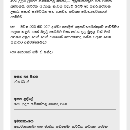
ගරු උදය ප්‍රභාත් ගම්මන්පිල මහතා,— අග්‍රාමාත්‍යතුමා සහ ජාතික
ප්‍රතිපත්ති, ආර්ථික කටයුතු, නැවත පදිංචි කිරීම් හා පුනරුත්ථාපන,
උතුරු පළාත් සංවර්ධන සහ යෞවන කටයුතු අමාත්‍යතුමාගෙන්
ඇසීමට,—
(අ) වර්ෂ 2013 සිට 2017 දක්වා පොලිස් දෙපාර්තමේන්තුවේ පාවිච්චිය
සඳහා කඳුළු ගෑස් මිලදී ගැනීමට වැය කරන ලද මුදල, එක් එක්
වර්ෂය අනුව වෙන් වෙන් වශයෙන් කොපමණද යන්න එතුමා මෙම
සභාවට දන්වන්නෙහිද?
(ආ) නොඑසේ නම්, ඒ මන්ද?
අසන ලද දිනය
2019-03-23
අසන ලද්දේ
ගරු උදය ගම්මන්පිල මහතා, පා.ම.
අමාත්‍යාංශය
අග්‍රාමාත්‍යතුමා සහ ජාතික ප්‍රතිපත්ති, ආර්ථික කටයුතු, නැවත