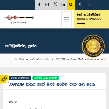
E
|
த
|
මගේ පාර්ලිමේන්තුව
මෙතැනින් පිවිසෙන්න
පාර්ලි‌මේන්තු‌ ප්‍රශ්න
මුල් පිටුව
පාර්ලි‌මේන්තු‌ ප්‍රශ්න
0691/2019: කඳුළු ගෑස් මිලදී ගැනීම: වැය කළ මුදල
දිනය: 2019-03-23
පිළිතුර ලබා දී ඇත
02
0691/2019: කඳුළු ගෑස් මිලදී ගැනීම: වැය කළ මුදල
691/’19