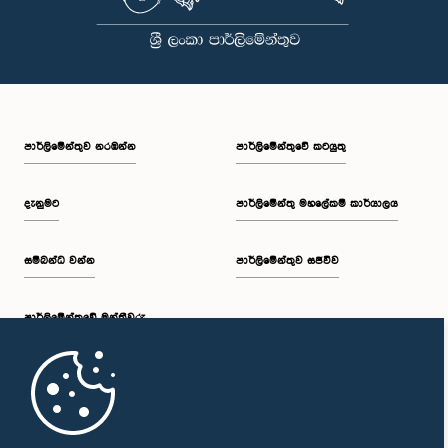
පාර්ලි‌මේන්තුව නරඹන්න
පාර්ලිමේන්තුවේ කටයුතු
දැනුමට
පාර්ලිමේන්තු මහලේකම් කාර්යාලය
සම්බන්ධ වන්න
පාර්ලිමේන්තුව සජීවීව
පාර්ලි‌මේන්තුවේ මන්ත්‍රීවරු
මුල් පිටුව