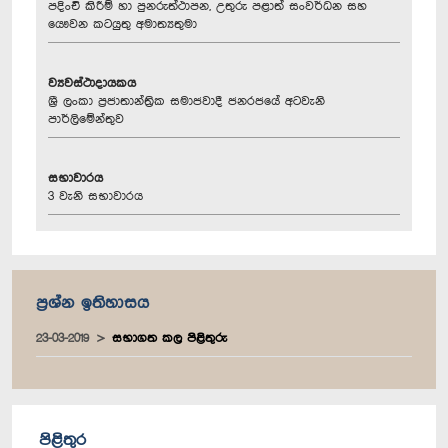
පදිංචි කිරීම් හා පුනරුත්ථාපන, උතුරු පළාත් සංවර්ධන සහ
යෞවන කටයුතු අමාත්‍යතුමා
ව්‍යවස්ථාදායකය
ශ්‍රී ලංකා ප්‍රජාතාන්ත්‍රික සමාජවාදී ජනරජයේ අටවැනි
පාර්ලිමේන්තුව
සභාවාරය
3 වැනි සභාවාරය
ප්‍රශ්න ඉතිහාසය
23-03-2019
සභාගත කල පිළිතුරු
පිළිතුර