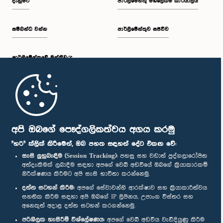
දැනුමට
පාර්ලිමේන්තු මහලේකම් කාර්යාලය
සම්බන්ධ වන්න
පාර්ලිමේන්තුව සජීවීව
පාර්ලි‌මේන්තුවේ මන්ත්‍රීවරු
මුල් පිටුව
පාර්ලිමේන්තු ජංගම යෙදුම
අපි ඔබගේ පෞද්ගලිකත්වය අගය කරමු
"හරි" ක්ලික් කිරීමෙන්, ඔබ පහත සඳහන් දේට එකඟ වේ:
සැසි ලුහුබැඳීම (Session Tracking):
පහසු සහ වඩාත් පුද්ගලාරෝපිත
අත්දැකීමක් ලබාදීම සඳහා අපගේ වෙබ් අඩවියේ ඔබගේ ක්‍රියාකාරකම්
නිරීක්ෂණය කිරීමට අපි සැසි භාවිතා කරන්නෙමු.
අප හා සම්බන්ධ වී සිටින්න :
දත්ත සටහන් කිරීම:
අපගේ සේවාවන්හි ආරක්ෂාව සහ ක්‍රියාකාරීත්වය
සහතික කිරීම සඳහා අපි ඔබගේ IP ලිපිනය, උපාංග විස්තර සහ
අනෙකුත් අදාළ දත්ත සටහන් කරගන්නෙමු.
සම්මාන
පරිශීලක හැසිරීම් විශ්ලේෂණය:
අපගේ වෙබ් අඩවිය වැඩිදියුණු කිරීම