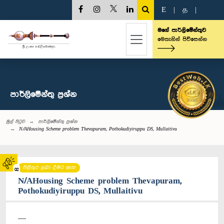
E
|
த
|
මගේ පාර්ලිමේන්තුව
මෙතැනින් පිවිසෙන්න
පාර්ලි‌මේන්තු‌ ප්‍රශ්න
මුල් පිටුව
පාර්ලි‌මේන්තු‌ ප්‍රශ්න
N/AHousing Scheme problem Thevapuram, Pothokudiyiruppu DS, Mullaitivu
පිළිතුර ලබා දීමට ඇත
02
N/AHousing Scheme problem Thevapuram,
Pothokudiyiruppu DS, Mullaitivu
----