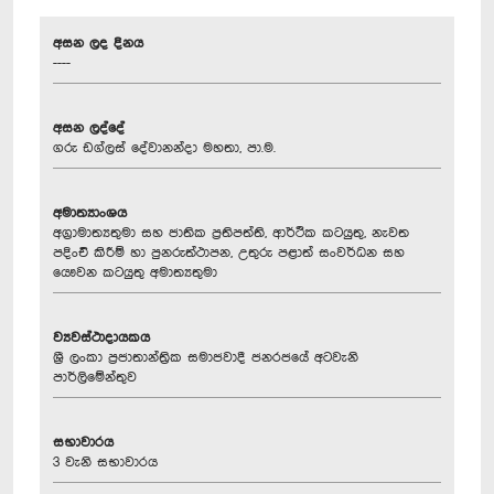
අසන ලද දිනය
----
අසන ලද්දේ
ගරු ඩග්ලස් දේවානන්දා මහතා, පා.ම.
අමාත්‍යාංශය
අග්‍රාමාත්‍යතුමා සහ ජාතික ප්‍රතිපත්ති, ආර්ථික කටයුතු, නැවත
පදිංචි කිරීම් හා පුනරුත්ථාපන, උතුරු පළාත් සංවර්ධන සහ
යෞවන කටයුතු අමාත්‍යතුමා
ව්‍යවස්ථාදායකය
ශ්‍රී ලංකා ප්‍රජාතාන්ත්‍රික සමාජවාදී ජනරජයේ අටවැනි
පාර්ලිමේන්තුව
සභාවාරය
3 වැනි සභාවාරය