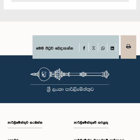
Facebook
මෙම පිටුව බෙදාගන්න
X
WhatsApp
LinkedIn
පාර්ලි‌මේන්තුව නරඹන්න
පාර්ලිමේන්තුවේ කටයුතු