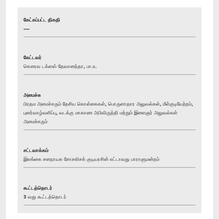
கேட்கப்பட்ட திகதி
----
கேட்டவர்
கௌரவ டக்ளஸ் தேவானந்தா, பா.உ.
அமைச்சு
பிரதம அமைச்சரும் தேசிய கொள்கைகள், பொருளாதார அலுவல்கள், மீள்குடியேற்றம்,
புனர்வாழ்வளிப்பு, வடக்கு மாகாண அபிவிருத்தி மற்றும் இளைஞர் அலுவல்கள்
அமைச்சரும்
சட்டவாக்கம்
இலங்கை சனநாயக சோசலிசக் குடியரசின் எட்டாவது பாராளுமன்றம்
கூட்டத்தொடர்
3 வது கூட்டத்தொடர்