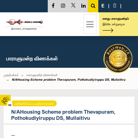
E
|
සි
|
எனது பாராளுமன்றம்
இங்கே உள்நுழைக
பாராளுமன்ற வினாக்கள்
முதற்பக்கம்
பாராளுமன்ற வினாக்கள்
N/AHousing Scheme problem Thevapuram, Pothokudiyiruppu DS, Mullaitivu
பதிலளிக்கப்படவுள்ளவைகள்
02
N/AHousing Scheme problem Thevapuram,
Pothokudiyiruppu DS, Mullaitivu
----