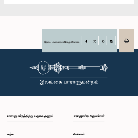
இந்தப் பக்கத்தை பகிர்ந்து கொள்க
Facebook
X
WhatsApp
LinkedIn
பாராளுமன்றத்திற்கு வருகை தருதல்
பாராளுமன்ற அலுவல்கள்
கற்க
செயலகம்