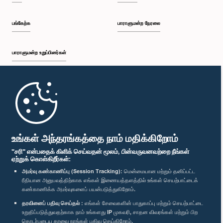
பங்கேற்க
பாராளுமன்ற நேரலை
பாராளுமன்ற உறுப்பினர்கள்
முதற்பக்கம்
பாராளுமன்ற கையடக்க செயலி
உங்கள் அந்தரங்கத்தை நாம் மதிக்கிறோம்
"சரி" என்பதைக் கிளிக் செய்வதன் மூலம், பின்வருவனவற்றை நீங்கள்
ஏற்றுக் கொள்கிறீர்கள்:
அமர்வு கண்காணிப்பு (Session Tracking):
மென்மையான மற்றும் தனிப்பட்ட
ரீதியான அனுபவத்திற்காக எங்கள் இணையத்தளத்தில் உங்கள் செயற்பாட்டைக்
எம்மை பின்தொடர்க :
கண்காணிக்க அமர்வுகளைப் பயன்படுத்துகிறோம்.
தரவினைப் பதிவு செய்தல் :
எங்கள் சேவைகளின் பாதுகாப்பு மற்றும் செயற்பாட்டை
விருதுகள்
உறுதிப்படுத்துவதற்காக நாம் உங்களது IP முகவரி, சாதன விவரங்கள் மற்றும் பிற
தொடர்புடைய தரவை நாங்கள் பதிவு செய்கிறோம்.