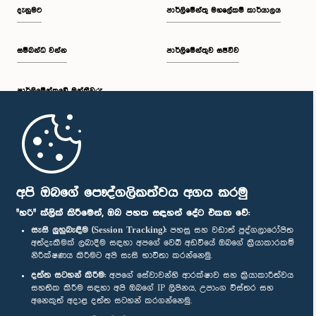
දැනුමට
පාර්ලිමේන්තු මහලේකම් කාර්යාලය
සම්බන්ධ වන්න
පාර්ලිමේන්තුව සජීවීව
පාර්ලි‌මේන්තුවේ මන්ත්‍රීවරු
මුල් පිටුව
පාර්ලිමේන්තු ජංගම යෙදුම
අපි ඔබගේ පෞද්ගලිකත්වය අගය කරමු
"හරි" ක්ලික් කිරීමෙන්, ඔබ පහත සඳහන් දේට එකඟ වේ:
සැසි ලුහුබැඳීම (Session Tracking):
පහසු සහ වඩාත් පුද්ගලාරෝපිත
අත්දැකීමක් ලබාදීම සඳහා අපගේ වෙබ් අඩවියේ ඔබගේ ක්‍රියාකාරකම්
නිරීක්ෂණය කිරීමට අපි සැසි භාවිතා කරන්නෙමු.
අප හා සම්බන්ධ වී සිටින්න :
දත්ත සටහන් කිරීම:
අපගේ සේවාවන්හි ආරක්ෂාව සහ ක්‍රියාකාරීත්වය
සහතික කිරීම සඳහා අපි ඔබගේ IP ලිපිනය, උපාංග විස්තර සහ
අනෙකුත් අදාළ දත්ත සටහන් කරගන්නෙමු.