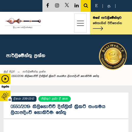
E
|
த
|
මගේ පාර්ලිමේන්තුව
මෙතැනින් පිවිසෙන්න
පාර්ලි‌මේන්තු‌ ප්‍රශ්න
මුල් පිටුව
පාර්ලි‌මේන්තු‌ ප්‍රශ්න
0550/2019: කිලිනොච්චි දිස්ත්‍රික් ක්‍රිකට් සංගමය ලියාපදිංචි නොකිරීම: හේතු
බලන්න
දිනය: 2019-03-12
පිළිතුර ලබා දී ඇත
02
0550/2019: කිලිනොච්චි දිස්ත්‍රික් ක්‍රිකට් සංගමය
ලියාපදිංචි නොකිරීම: හේතු