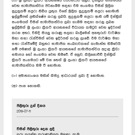
(iii) ශ්‍රී ලංකා ක්‍රිකට් ආයතනයේ ව්‍යවස්ථාව අනුව, දිස්ත්‍රික් සංගමයක්
වෙත සාමාජිකත්වය පිරිනැමීම සඳහා එම සංගමය විසින් මූලික
සුදුසුකම් සපුරා තිබිය යුතුය. එසේ මූලික සුදුසුකම් සපුරා නොමැති
ඉල්ලුම්පත් ප්‍රතික්ෂේප කරනු ලබයි. සුදුසුකම් සපුරා ඇති යම් දිස්ත්‍රික්
සංගමයක් විසින් සාමාජිකත්වය ලබා ගැනීම සඳහා කරනු ලබන
ඉල්ලීමක් ශ්‍රී ලංකා ක්‍රිකට් ආයතනයේ විධායක කමිටුව වෙත ඉදිරිපත්
කරන අතර, එහිදී සියලු කරුණු සලකා බැලීමෙන් අනතුරුව වාර්ෂික
මහා සභා රැස්වීමක් වෙත ඉදිරිපත් කරනු ලැබේ. එම වාර්ෂික මහා
සභා රැස්වීමේදී බහුතර සාමාජික සංඛ්‍යාවකගේ කැමැත්ත හිමිවෙයි
නම් පමණක් ශ්‍රී ලංකා ක්‍රිකට් ආයතනයේ සාමාජිකත්වය අදාළ ක්‍රීඩා
සමාජය හෝ සංගමය වෙත හිමිවේ. ඒ අනුව, කිලිනොච්චි දිස්ත්‍රික්
ක්‍රිකට් සංගමයට මේ වන තෙක් ශ්‍රී ලංකා ක්‍රිකට් ආයතනයේ
සාමාජිකත්වය හිමි වී නොමැත.
(iv) අමාත්‍යාංශය මඟින් කිසිදු ආධාරයක් ලබා දී නොමැත.
(ආ) පැන නොනඟී.
පිළිතුරු දුන් දිනය
2019-07-11
විසින් පිළිතුරු දෙන ලදී
ගරු ගයන්ත කරුණාතිලක මහතා, පා.ම.