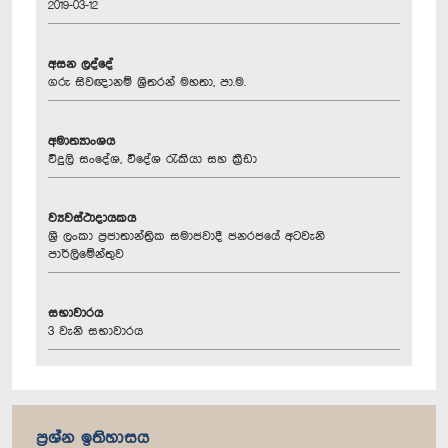
2019-03-12
අසන ලද්දේ
ගරු සිවඥානම් ශ්‍රීතරන් මහතා, පා.ම.
අමාත්‍යාංශය
විදුලි සංදේශ, වි‍දේශ රැකියා සහ ක්‍රීඩා
ව්‍යවස්ථාදායකය
ශ්‍රී ලංකා ප්‍රජාතාන්ත්‍රික සමාජවාදී ජනරජයේ අටවැනි
පාර්ලිමේන්තුව
සභාවාරය
3 වැනි සභාවාරය
ප්‍රශ්න ඉතිහාසය