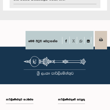
Facebook
මෙම පිටුව බෙදාගන්න
X
WhatsApp
LinkedIn
පාර්ලි‌මේන්තුව නරඹන්න
පාර්ලිමේන්තුවේ කටයුතු