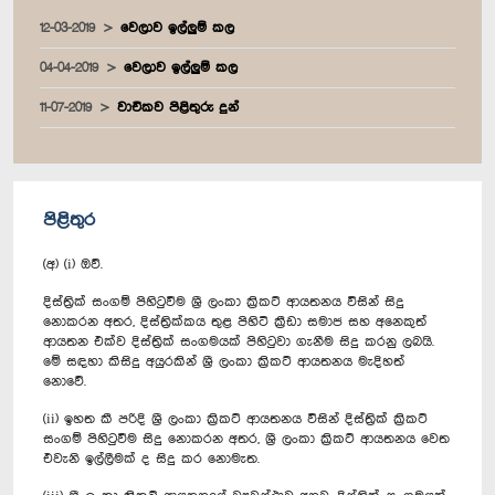
12-03-2019
වෙලාව ඉල්ලුම් කල
04-04-2019
වෙලාව ඉල්ලුම් කල
11-07-2019
වාචිකව පිළිතුරු දුන්
පිළිතුර
(අ) (i) ඔව්.
දිස්ත්‍රික් සංගම් පිහිටුවීම ශ්‍රී ලංකා ක්‍රිකට් ආයතනය විසින් සිදු
නොකරන අතර, දිස්ත්‍රික්කය තුළ පිහිටි ක්‍රීඩා සමාජ සහ අනෙකුත්
ආයතන එක්ව දිස්ත්‍රික් සංගමයක් පිහිටුවා ගැනීම සිදු කරනු ලබයි.
මේ සඳහා කිසිදු අයුරකින් ශ්‍රී ලංකා ක්‍රිකට් ආයතනය මැදිහත්
නොවේ.
(ii) ඉහත කී පරිදි ශ්‍රී ලංකා ක්‍රිකට් ආයතනය විසින් දිස්ත්‍රික් ක්‍රිකට්
සංගම් පිහිටුවීම සිදු නොකරන අතර, ශ්‍රී ලංකා ක්‍රිකට් ආයතනය වෙත
එවැනි ඉල්ලීමක් ද සිදු කර නොමැත.