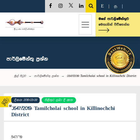
E
|
த
|
මගේ පාර්ලිමේන්තුව
මෙතැනින් පිවිසෙන්න
පාර්ලි‌මේන්තු‌ ප්‍රශ්න
මුල් පිටුව
පාර්ලි‌මේන්තු‌ ප්‍රශ්න
0547/2019: Tamilcholai school in Killinochchi District
දිනය: 2019-03-09
පිළිතුර ලබා දී ඇත
02
0547/2019: Tamilcholai school in Killinochchi
District
547/’19