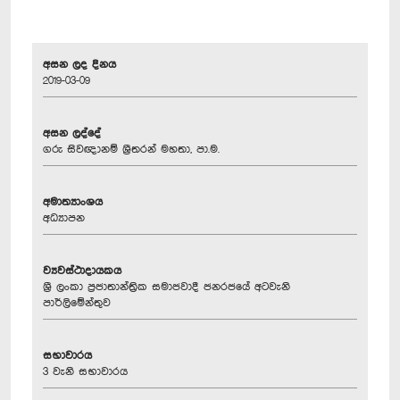
අසන ලද දිනය
2019-03-09
අසන ලද්දේ
ගරු සිවඥානම් ශ්‍රීතරන් මහතා, පා.ම.
අමාත්‍යාංශය
අධ්‍යාපන
ව්‍යවස්ථාදායකය
ශ්‍රී ලංකා ප්‍රජාතාන්ත්‍රික සමාජවාදී ජනරජයේ අටවැනි
පාර්ලිමේන්තුව
සභාවාරය
3 වැනි සභාවාරය