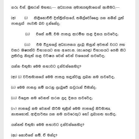
ගරු එස්. ශ්‍රීතරන් මහතා,— අධ්‍යාපන අමාත්‍යතුමාගෙන් ඇසීමට,—
(අ) (i) කිළිනොච්ච් දිස්ත්‍රික්කයේ, තමිල්චෝලෛ යන නමින් යුත්
පාසලක් පැවති බව දන්නේද;
(ii) එසේ නම්, එම පාසල ආරම්භ කළ දිනය කවරේද;
(iii) එම විදුහලේ අධ්‍යාපනය ලැබූ සිසුන් අවසන් වරට පහ
වසර ශිෂ්‍යත්ව විභාගයට සහ අ.පො.ස. (සා.පෙළ) විභාගයට පෙනී සිට
ප්‍රතිඵල නිකුත් කළ වර්ෂය වෙන් වෙන් වශයෙන් කවරේද;
යන්න එතුමා මෙම සභාවට දන්වන්නෙහිද?
(ආ) (i) වර්තමානයේ මෙම පාසල හඳුන්වනු ලබන නම කවරේද;
(ii) මෙම පාසල නම් කරනු ලැබුවේ කවුරුන් විසින්ද;
(iii) එලෙස නම වෙනස් කරන ලද දිනය කවරේද;
(iv) පාසලේ නම වෙනස් කිරීම තුළින් මෙම පාසලේ නිර්මාතෘ,
නැතහොත්, ආදිකර්තෘ යන නම කවරෙකුට හෝ ලබාගත හැකිද;
යන්නත් එතුමා මෙම සභාවට දන්වන්නෙහිද?
(ඇ) නොඑසේ නම්, ඒ මන්ද?