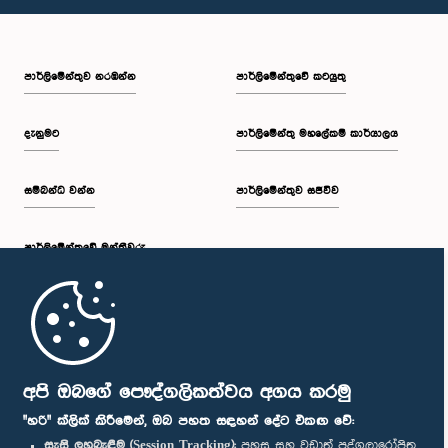
පාර්ලි‌මේන්තුව නරඹන්න
පාර්ලිමේන්තුවේ කටයුතු
දැනුමට
පාර්ලිමේන්තු මහලේකම් කාර්යාලය
සම්බන්ධ වන්න
පාර්ලිමේන්තුව සජීවීව
පාර්ලි‌මේන්තුවේ මන්ත්‍රීවරු
මුල් පිටුව
පාර්ලිමේන්තු ජංගම යෙදුම
අපි ඔබගේ පෞද්ගලිකත්වය අගය කරමු
"හරි" ක්ලික් කිරීමෙන්, ඔබ පහත සඳහන් දේට එකඟ වේ:
සැසි ලුහුබැඳීම (Session Tracking):
පහසු සහ වඩාත් පුද්ගලාරෝපිත