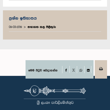
ප්‍රශ්න ඉතිහාසය
09-03-2019
සභාගත කල පිළිතුරු
Facebook
මෙම පිටුව බෙදාගන්න
X
WhatsApp
LinkedIn