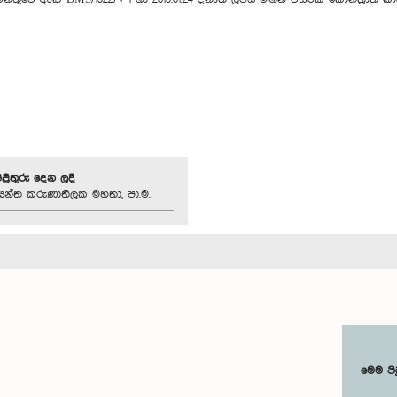
පිළිතුරු දෙන ලදී
න්ත කරුණාතිලක මහතා, පා.ම.
මෙම පි