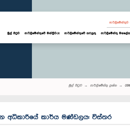
පාර්ලි‌මේන්තු
මුල් පිටුව
පාර්ලි‌මේන්තුවේ මන්ත්‍රීවරු
පාර්ලිමේන්තුවේ කටයුතු
පාර්ලිමේන්තු මහලේක
මුල් පිටුව
පාර්ලි‌මේන්තු‌ ප්‍රශ්න
051
්ධන අධිකාරියේ කාර්ය මණ්ඩලය: විස්තර