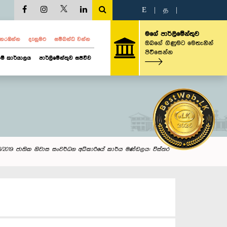
E
|
த
|
මගේ පාර්ලිමේන්තුව
ව නරඹන්න
දැනුමට
සම්බන්ධ වන්න
ඔබගේ ගිණුමට මෙතැනින්
පිවිසෙන්න
ම් කාර්යාලය
පාර්ලිමේන්තුව සජීවීව
6/2019: ජාතික නිවාස සංවර්ධන අධිකාරියේ කාර්ය මණ්ඩලය: විස්තර