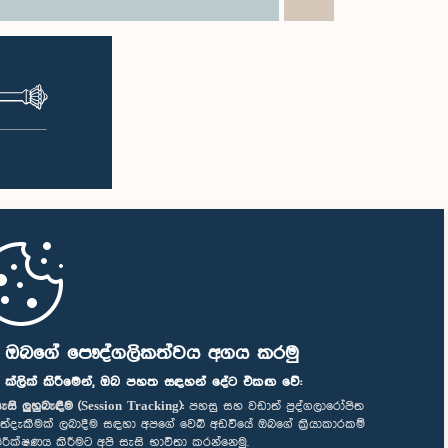
ි ඔබගේ පෞද්ගලිකත්වය අගය කරමු
" ක්ලික් කිරීමෙන්, ඔබ පහත සඳහන් දේට එකඟ වේ:
ැසි ලුහුබැඳීම (Session Tracking):
පහසු සහ වඩාත් පුද්ගලාරෝපිත
ත්දැකීමක් ලබාදීම සඳහා අපගේ වෙබ් අඩවියේ ඔබගේ ක්‍රියාකාරකම්
ිරීක්ෂණය කිරීමට අපි සැසි භාවිතා කරන්නෙමු.