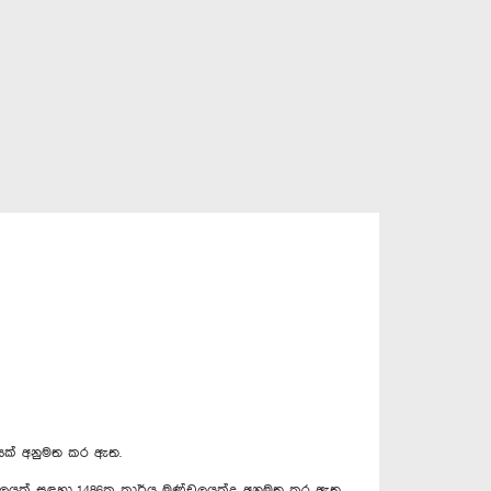
යක් අනුමත කර ඇත.
ලයක් සඳහා 1,486ක කාර්ය මණ්ඩලයක්ද අනුමත කර ඇත.