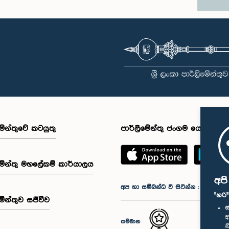
මේන්තුවේ කටයුතු
පාර්ලිමේන්තු ජංගම යෙදුම
මේන්තු මහලේකම් කාර්යාලය
අප
අප හා සම්බන්ධ වී සිටින්න :
"හරි
මේන්තුව සජීවීව
ස
අ
සම්මාන
න