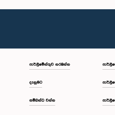
පාර්ලි‌මේන්තුව නරඹන්න
පාර්ලි
දැනුමට
පාර්ලි
සම්බන්ධ වන්න
පාර්ලි