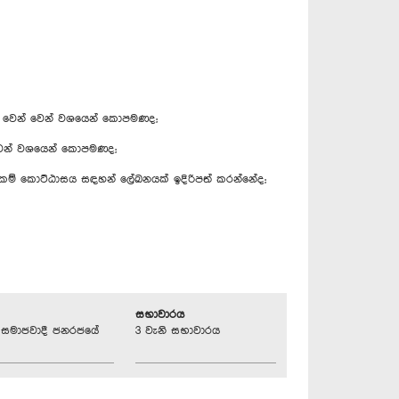
ඩලය වෙන් වෙන් වශයෙන් කොපමණද;
න් වෙන් වශයෙන් කොපමණද;
ය ලේකම් කොට්ඨාසය සඳහන් ලේඛනයක් ඉදිරිපත් කරන්නේද;
සභාවාරය
්‍රික සමාජවාදී ජනරජයේ
3 වැනි සභාවාරය