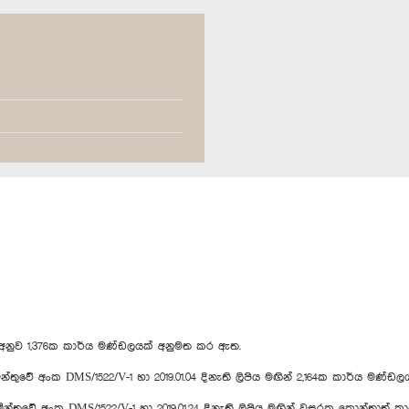
නුව 1,376ක කාර්ය මණ්ඩලයක් අනුමත කර ඇත.
MS/1522/V-1 හා 2019.01.04 දිනැති ලිපිය මඟින් 2,164ක කාර්ය මණ්ඩල
MS/1522/V-1 හා 2019.01.24 දිනැති ලිපිය මඟින් වසරක කොන්ත්‍රාත් කා