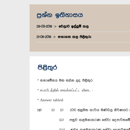
ප්‍රශ්න ඉතිහාසය
29-03-2019
වෙලාව ඉල්ලුම් කල
21-06-2019
සභාගත කල පිළිතුරු
පිළිතුර
* සභාමේසය මත තබන ලද පිළිතුර:
* சபாபீடத்தில் வைக்கப்பட்ட விடை :
* Answer tabled:
(අ) (i) (i) 2010 අනුමත කාර්ය මණ්ඩල නිර්ණයට අ
(ii) පසුව කළමනාකරණ සේවා දෙපාර්තමේන්තුවේ අංක D
(iii) තවද කළමනාකරණ සේවා දෙපාර්තමේන්තුවේ අංක D