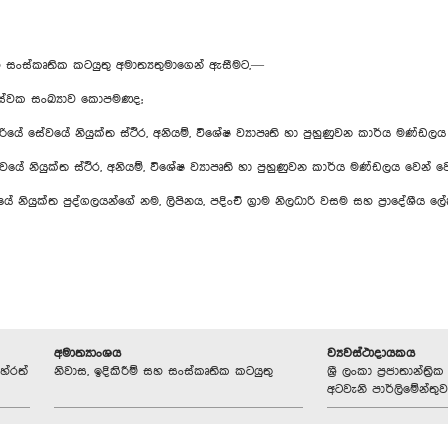
සහ සංස්කෘතික කටයුතු අමාත්‍යතුමාගෙන් ඇසීමට,—
ේවක සංඛ්‍යාව කොපමණද;
ේ සේවයේ නියුක්ත ස්ථිර, අනියම්, විශේෂ ව්‍යාපෘති හා පුහුණුවන කාර්ය මණ්
සේවයේ නියුක්ත ස්ථිර, අනියම්, විශේෂ ව්‍යාපෘති හා පුහුණුවන කාර්ය මණ්ඩලය වෙ
ේ නියුක්ත පුද්ගලයන්ගේ නම, ලිපිනය, පදිංචි ග්‍රාම නිලධාරි වසම සහ ප්‍රාදේශී
අමාත්‍යාංශය
ව්‍යවස්ථාදායකය
හේරත්
නිවාස, ඉදිකිරීම් සහ සංස්කෘතික කටයුතු
ශ්‍රී ලංකා ප්‍රජාතාන්ත
අටවැනි පාර්ලිමේන්තුව