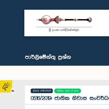
පාර්ලි‌මේන්තු‌ ප්‍රශ්න
දිනය: 2019-03-29
පිළිතුර ලබා දී ඇත
02
0516/2019: ජාතික නිවාස සංවර