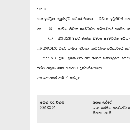
516/’19
ගරු ඉන්දික අනුරුද්ධ හේරත් මහතා,— නිවාස, ඉදිකිරීම් 
(අ) (i) ජාතික නිවාස සංවර්ධන අධිකාරියේ අනුමත ස
(ii) 2014.12.31 දිනට ජාතික නිවාස සංවර්ධන අධිකාරිය
(iii) 2017.09.30 දිනට ජාතික නිවාස සංවර්ධන අධිකාරියේ 
(iv) 2017.09.30 දිනට ඉහත එක් එක් කාර්ය මණ්ඩලයේ සේවය
යන්න එතුමා මෙම සභාවට දන්වන්නෙහිද?
(ආ) නොඑසේ නම්, ඒ මන්ද?
අසන ලද දිනය
අසන ලද්දේ
2019-03-29
ගරු ඉන්දික අනුරුද්ධ 
මහතා, පා.ම.