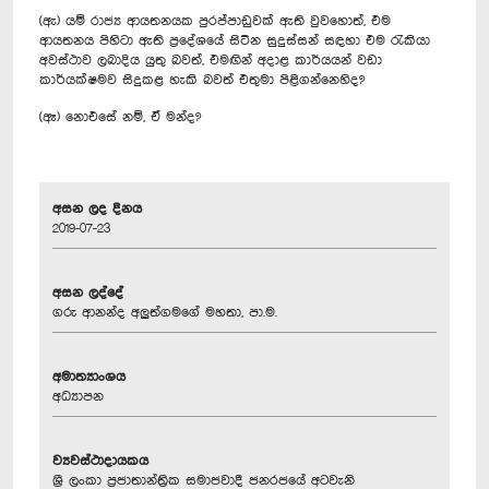
(ඇ) යම් රාජ්‍ය ආයතනයක පුරප්පාඩුවක් ඇති වුවහොත්, එම
ආයතනය පිහිටා ඇති ප්‍රදේශයේ සිටින සුදුස්සන් සඳහා එම රැකියා
අවස්ථාව ලබාදිය යුතු බවත්, එමඟින් අදාළ කාර්යයන් වඩා
කාර්යක්ෂමව සිදුකළ හැකි බවත් එතුමා පිළිගන්නෙහිද?
(ඈ) නොඑසේ නම්, ඒ මන්ද?
අසන ලද දිනය
2019-07-23
අසන ලද්දේ
ගරු ආනන්ද අලුත්ගමගේ මහතා, පා.ම.
අමාත්‍යාංශය
අධ්‍යාපන
ව්‍යවස්ථාදායකය
ශ්‍රී ලංකා ප්‍රජාතාන්ත්‍රික සමාජවාදී ජනරජයේ අටවැනි