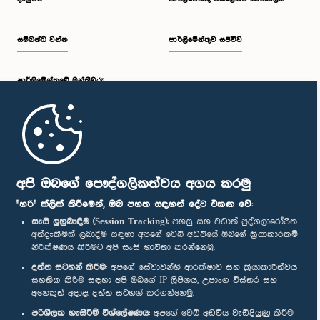
සම්බන්ධ වන්න
පාර්ලිමේන්තුව සජීවීව
පාර්ලි‌මේන්තුවේ මන්ත්‍රීවරු
මුල් පිටුව
පාර්ලිමේන්තු ජංගම යෙදුම
අපි ඔබගේ පෞද්ගලිකත්වය අගය කරමු
"හරි" ක්ලික් කිරීමෙන්, ඔබ පහත සඳහන් දේට එකඟ වේ:
සැසි ලුහුබැඳීම (Session Tracking):
පහසු සහ වඩාත් පුද්ගලාරෝපිත
අත්දැකීමක් ලබාදීම සඳහා අපගේ වෙබ් අඩවියේ ඔබගේ ක්‍රියාකාරකම්
නිරීක්ෂණය කිරීමට අපි සැසි භාවිතා කරන්නෙමු.
අප හා සම්බන්ධ වී සිටින්න :
දත්ත සටහන් කිරීම:
අපගේ සේවාවන්හි ආරක්ෂාව සහ ක්‍රියාකාරීත්වය
සහතික කිරීම සඳහා අපි ඔබගේ IP ලිපිනය, උපාංග විස්තර සහ
අනෙකුත් අදාළ දත්ත සටහන් කරගන්නෙමු.
සම්මාන
පරිශීලක හැසිරීම් විශ්ලේෂණය:
අපගේ වෙබ් අඩවිය වැඩිදියුණු කිරීම