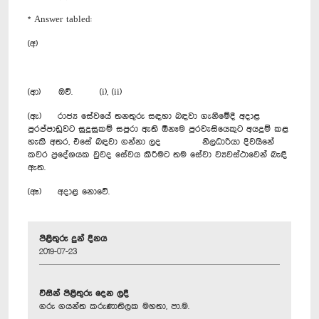
* Answer tabled:
(අ)
(ආ) ඔව්. (i), (ii)
(ඇ) රාජ්‍ය සේවයේ තනතුරු සඳහා බඳවා ගැනීමේදී අදාළ
පුරප්පාඩුවට සුදුසුකම් සපුරා ඇති ඕනෑම පුරවැසියෙකුට අයදුම් කළ
හැකි අතර, එසේ බඳවා ගන්නා ලද නිලධාරියා දිවයිනේ
කවර ප්‍රදේශයක වුවද සේවය කිරීමට තම සේවා ව්‍යවස්ථාවෙන් බැඳී
ඇත.
(ඈ) අදාළ නොවේ.
පිළිතුරු දුන් දිනය
2019-07-23
විසින් පිළිතුරු දෙන ලදී
ගරු ගයන්ත කරුණාතිලක මහතා, පා.ම.