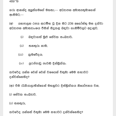
469/’19
ගරු ආනන්ද අලුත්ගමගේ මහතා,— අධ්‍යාපන අමාත්‍යතුමාගෙන්
ඇසීමට,—
(අ) යහපාලන රජය ආරම්භ වූ දින සිට 2018 අගෝස්තු මස දක්වා
අධ්‍යාපන අමාත්‍යාංශය විසින් සිදුකළ බඳවා ගැනීම්වලට අදාළව,
(i) බඳවාගත් මුළු සේවක සංඛ්‍යාව;
(ii) තනතුරු නාම;
(iii) ක්‍රමවේදය;
(iv) පුරප්පාඩු පැවති දිස්ත්‍රික්ක;
කවරේද යන්න වෙන් වෙන් වශයෙන් එතුමා මෙම සභාවට
දන්වන්නෙහිද?
(ආ) එම රැකියාලාභීන්ගෙන් මහනුවර දිස්ත්‍රික්කය නියෝජනය වන,
(i) සේවක සංඛ්‍යාව,
(ii) තනතුරු,
කවරේද යන්නත් එතුමා මෙම සභාවට දන්වන්නෙහිද?