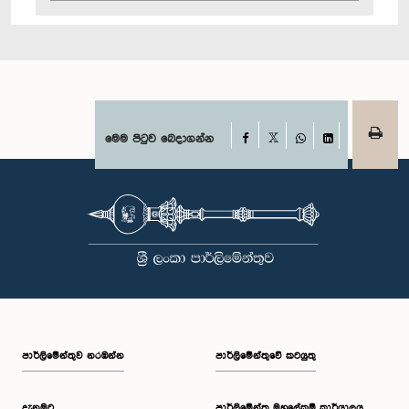
Facebook
මෙම පිටුව බෙදාගන්න
X
WhatsApp
LinkedIn
පාර්ලි‌මේන්තුව නරඹන්න
පාර්ලිමේන්තුවේ කටයුතු
දැනුමට
පාර්ලිමේන්තු මහලේකම් කාර්යාලය