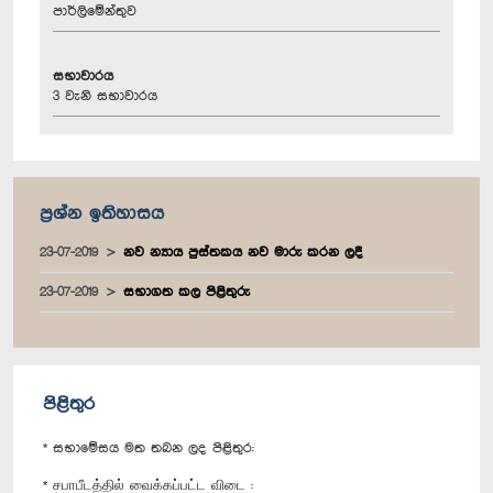
පාර්ලිමේන්තුව
සභාවාරය
3 වැනි සභාවාරය
ප්‍රශ්න ඉතිහාසය
23-07-2019
නව න්‍යාය පුස්තකය නව මාරු කරන ලදී
23-07-2019
සභාගත කල පිළිතුරු
පිළිතුර
* සභාමේසය මත තබන ලද පිළිතුර:
* சபாபீடத்தில் வைக்கப்பட்ட விடை :