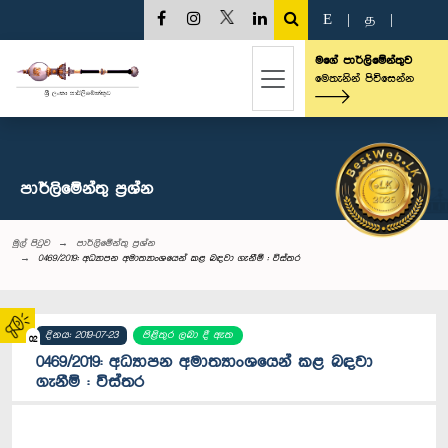
E
|
த
|
මගේ පාර්ලිමේන්තුව
මෙතැනින් පිවිසෙන්න
පාර්ලි‌මේන්තු‌ ප්‍රශ්න
මුල් පිටුව
පාර්ලි‌මේන්තු‌ ප්‍රශ්න
0469/2019: අධ්‍යාපන අමාත්‍යාංශයෙන් කළ බඳවා ගැනීම් : විස්තර
දිනය: 2019-07-23
පිළිතුර ලබා දී ඇත
02
0469/2019: අධ්‍යාපන අමාත්‍යාංශයෙන් කළ බඳවා
ගැනීම් : විස්තර