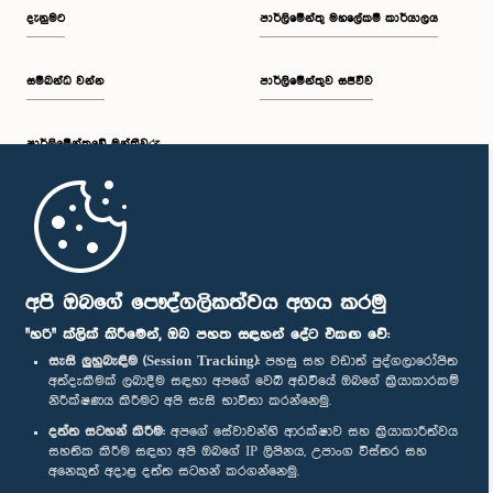
දැනුමට
පාර්ලිමේන්තු මහලේකම් කාර්යාලය
සම්බන්ධ වන්න
පාර්ලිමේන්තුව සජීවීව
පාර්ලි‌මේන්තුවේ මන්ත්‍රීවරු
මුල් පිටුව
පාර්ලිමේන්තු ජංගම යෙදුම
අපි ඔබගේ පෞද්ගලිකත්වය අගය කරමු
"හරි" ක්ලික් කිරීමෙන්, ඔබ පහත සඳහන් දේට එකඟ වේ:
සැසි ලුහුබැඳීම (Session Tracking):
පහසු සහ වඩාත් පුද්ගලාරෝපිත
අත්දැකීමක් ලබාදීම සඳහා අපගේ වෙබ් අඩවියේ ඔබගේ ක්‍රියාකාරකම්
නිරීක්ෂණය කිරීමට අපි සැසි භාවිතා කරන්නෙමු.
අප හා සම්බන්ධ වී සිටින්න :
දත්ත සටහන් කිරීම:
අපගේ සේවාවන්හි ආරක්ෂාව සහ ක්‍රියාකාරීත්වය
සහතික කිරීම සඳහා අපි ඔබගේ IP ලිපිනය, උපාංග විස්තර සහ
අනෙකුත් අදාළ දත්ත සටහන් කරගන්නෙමු.