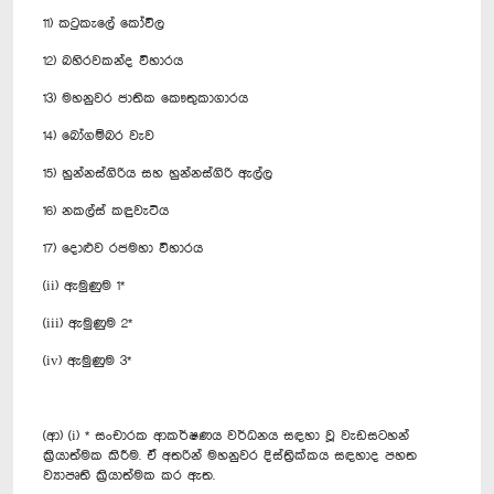
11) කටුකැලේ කෝවිල
12) බහිරවකන්ද විහාරය
13) මහනුවර ජාතික කෞතුකාගාරය
14) බෝගම්බර වැව
15) හුන්නස්ගිරිය සහ හුන්නස්ගිරි ඇල්ල
16) නකල්ස් කඳුවැටිය
17) දොළුව රජමහා විහාරය
(ii) ඇමුණුම 1*
(iii) ඇමුණුම 2*
(iv) ඇමුණුම 3*
(ආ) (i) * සංචාරක ආකර්ෂණය වර්ධනය සඳහා වූ වැඩසටහන්
ක්‍රියාත්මක කිරීම. ඒ අතරින් මහනුවර දිස්ත්‍රික්කය සඳහාද පහත
ව්‍යාපෘති ක්‍රියාත්මක කර ඇත.