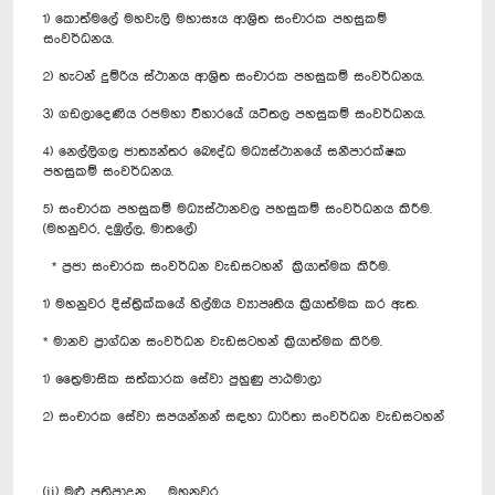
1) කොත්මලේ මහවැලි මහාසෑය ආශ්‍රිත සංචාරක පහසුකම්
සංවර්ධනය.
2) හැටන් දුම්රිය ස්ථානය ආශ්‍රිත සංචාරක පහසුකම් සංවර්ධනය.
3) ගඩලාදෙණිය රජමහා විහාරයේ යටිතල පහසුකම් සංවර්ධනය.
4) නෙල්ලිගල ජාත්‍යන්තර බෞද්ධ මධ්‍යස්ථානයේ සනීපාරක්ෂක
පහසුකම් සංවර්ධනය.
5) සංචාරක පහසුකම් මධ්‍යස්ථානවල පහසුකම් සංවර්ධනය කිරීම.
(මහනුවර, දඹුල්ල, මාතලේ)
* ප්‍රජා සංචාරක සංවර්ධන වැඩසටහන් ක්‍රියාත්මක කිරීම.
1) මහනුවර දිස්ත්‍රික්කයේ හිල්ඔය ව්‍යාපෘතිය ක්‍රියාත්මක කර ඇත.
* මානව ප්‍රාග්ධන සංවර්ධන වැඩසටහන් ක්‍රියාත්මක කිරිම.
1) ත්‍රෛමාසික සත්කාරක සේවා පුහුණු පාඨමාලා
2) සංචාරක සේවා සපයන්නන් සඳහා ධාරිතා සංවර්ධන වැඩසටහන්
(ii) මළු ප්‍රතිපාදන මහනුවර