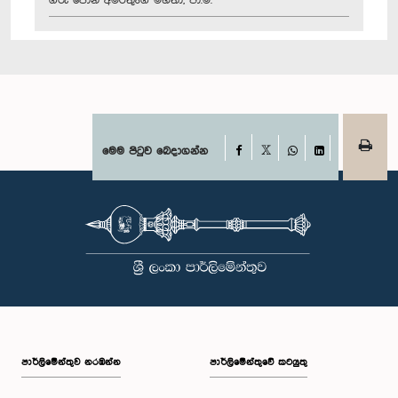
ගරු ජෝන් අමරතුංග මහතා, පා.ම.
Facebook
මෙම පිටුව බෙදාගන්න
X
WhatsApp
LinkedIn
පාර්ලි‌මේන්තුව නරඹන්න
පාර්ලිමේන්තුවේ කටයුතු