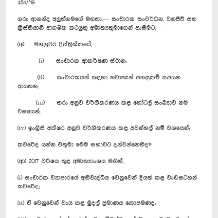
454/’19
ගරු ආනන්ද අලුත්ගමගේ මහතා,— සංචාරක සංවර්ධන, වනජීවි සහ
ක්‍රිස්තියානි ආගමික කටයුතු අමාත්‍යතුමාගෙන් ඇසීමට,—
(අ) මහනුවර දිස්ත්‍රික්කයේ,
(i) සංචාරක ආකර්ෂණ ස්ථාන;
(ii) සංචාරකයන් සඳහා නවාතැන් පහසුකම් සපයන
ආයතන;
(iii) තරු අනුව වර්ගීකරණය කළ හෝටල් සංඛ්‍යාව නම්
වශයෙන්;
(iv) ඉංග්‍රීසි අක්ෂර අනුව වර්ගීකරණය කළ අවන්හල් නම් වශයෙන්;
කවරේද යන්න එතුමා මෙම සභාවට දන්වන්නෙහිද?
(ආ) 2017 වර්ෂය තුළ අමාත්‍යාංශය මඟින්,
(i) සංචාරක ව්‍යාපාරයේ අභිවෘද්ධිය වෙනුවෙන් දියත් කළ වැඩසටහන්
කවරේද;
(ii) ඒ වෙනුවෙන් වැය කළ මුදල් ප්‍රමාණය කොපමණද;