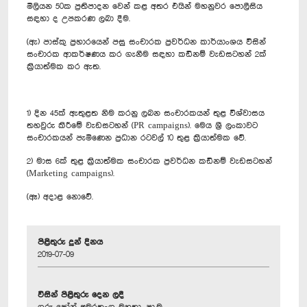
මිලියන 50ක ප්‍රතිපාදන වෙන් කළ අතර එයින් මහනුවර පොලීසිය
සඳහා ද උපකරණ ලබා දීම.
(ඇ) පාස්කු ප්‍රහාරයෙන් පසු සංචාරක ප්‍රවර්ධන කාර්යාංශය විසින්
සංචාරක ආකර්ෂණය කර ගැනීම සඳහා කඩිනම් වැඩසටහන් 2ක්
ක්‍රියාත්මක කර ඇත.
1) දින 45ක් ඇතුළත නිම කරනු ලබන සංචාරකයන් තුළ විශ්වාසය
තහවුරු කිරීමේ වැඩසටහන් (PR campaigns). මෙය ශ්‍රී ලංකා‍වට
සංචාරකයන් පැමිණෙන ප්‍රධාන රටවල් 10 තුළ ක්‍රියාත්මක වේ.
2) මාස 6ක් තුළ ක්‍රියාත්මක සංචාරක ප්‍රවර්ධන කඩිනම් වැඩසටහන්
(Marketing campaigns).
(ඈ) අදාළ නොවේ.
පිළිතුරු දුන් දිනය
2019-07-09
විසින් පිළිතුරු දෙන ලදී