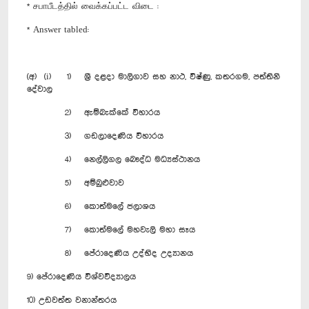
* சபாபீடத்தில் வைக்கப்பட்ட விடை :
* Answer tabled:
(අ) (i) 1) ශ්‍රී දළදා මාලිගාව සහ නාථ, විෂ්ණු, කතරගම, පත්තිනි
දේවාල
2) ඇම්බැක්කේ විහාරය
3) ගඩලාදෙණිය විහාරය
4) නෙල්ලිගල බෞද්ධ මධ්‍යස්ථානය
5) අම්බුළුවාව
6) කොත්මලේ ජලාශය
7) කොත්මලේ මහවැලි මහා සෑය
8) පේරාදෙණිය උද්භිද උද්‍යානය
9) පේරාදෙණිය විශ්වවිද්‍යාලය
10) උඩවත්ත වනාන්තරය