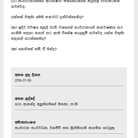
(iii) සංචාරකයන්ගේ ආරක්ෂාව සම්බන්ධයෙන් සිදුකළ වැඩසටහන්
කවරේද;
යන්නත් එතුමා මෙම සභාවට දන්වන්නෙහිද?
(ඇ) ඉදිරි වර්ෂය තුළදී වැඩි වශයෙන් සංචාරකයන් ආකර්ෂණය කර
ගැනීම සඳහා සකස් කර ඇති විශේෂ සැලසුම් කවරේද යන්න එතුමා
සඳහන් කරන්නෙහිද?
(ඈ) නොඑසේ නම්, ඒ මන්ද?
අසන ලද දිනය
2019-07-09
අසන ලද්දේ
ගරු ආනන්ද අලුත්ගමගේ මහතා, පා.ම.
අමාත්‍යාංශය
සංචාරක සංවර්ධන, වනජීවි සහ ක්‍රිස්තියානි ආගමික කටයුතු