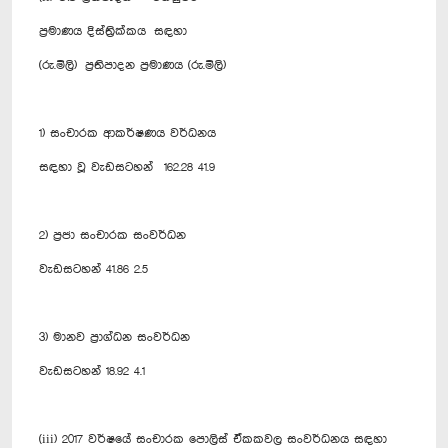
ප්‍රමාණය දිස්ත්‍රික්කය සඳහා
(රු.මිලි) ප්‍රතිපාදන ප්‍රමාණය (රු.මිලි)
1) සංචාරක ආකර්ෂණය වර්ධනය
සඳහා වූ වැඩසටහන් 162.28 41.9
2) ප්‍රජා සංචාරක සංවර්ධන
වැඩසටහන් 41.86 2.5
3) මානව ප්‍රාග්ධන සංවර්ධන
වැඩසටහන් 18.92 4.1
(iii) 2017 වර්ෂයේ සංචාරක පොලිස් ඒකකවල සංවර්ධනය සඳහා