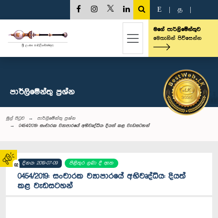
E
|
த
|
මගේ පාර්ලිමේන්තුව
මෙතැනින් පිවිසෙන්න
පාර්ලි‌මේන්තු‌ ප්‍රශ්න
මුල් පිටුව
පාර්ලි‌මේන්තු‌ ප්‍රශ්න
0454/2019: සංචාරක ව්‍යාපාරයේ අභිවෘද්ධිය: දියත් කළ වැඩසටහන්
දිනය: 2019-07-09
පිළිතුර ලබා දී ඇත
02
0454/2019: සංචාරක ව්‍යාපාරයේ අභිවෘද්ධිය: දියත්
කළ වැඩසටහන්