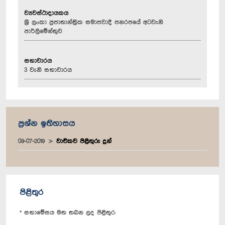
ව්‍යවස්ථාදායකය
ශ්‍රී ලංකා ප්‍රජාතාන්ත්‍රික සමාජවාදී ජනරජයේ අටවැනි
පාර්ලිමේන්තුව
සභාවාරය
3 වැනි සභාවාරය
ප්‍රශ්න ඉතිහාසය
09-07-2019
වාචිකව පිළිතුරු දුන්
පිළිතුර
* සභාමේසය මත තබන ලද පිළිතුර: