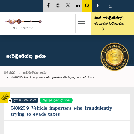
E
|
த
|
මගේ පාර්ලිමේන්තුව
මෙතැනින් පිවිසෙන්න
පාර්ලි‌මේන්තු‌ ප්‍රශ්න
මුල් පිටුව
පාර්ලි‌මේන්තු‌ ප්‍රශ්න
0401/2019: Vehicle importers who fraudulently trying to evade taxes
දිනය: 2019-02-08
පිළිතුර ලබා දී ඇත
02
0401/2019: Vehicle importers who fraudulently
trying to evade taxes