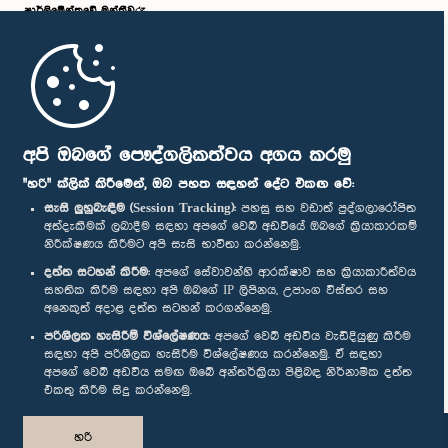
පාර්ලි‌මේන්තුවේ මන්ත්‍රීවරු
මුල් පිටුව
පාර්ලිමේන්තු ජංගම යෙදුම
අපි ඔබගේ පෞද්ගලිකත්වය අගය කරමු
"හරි" ක්ලික් කිරීමෙන්, ඔබ පහත සඳහන් දේට එකඟ වේ:
සැසි ලුහුබැඳීම (Session Tracking):
පහසු සහ වඩාත් පුද්ගලාරෝපිත
අත්දැකීමක් ලබාදීම සඳහා අපගේ වෙබ් අඩවියේ ඔබගේ ක්‍රියාකාරකම්
නිරීක්ෂණය කිරීමට අපි සැසි භාවිතා කරන්නෙමු.
අප හා සම්බන්ධ වී සිටින්න :
දත්ත සටහන් කිරීම:
අපගේ සේවාවන්හි ආරක්ෂාව සහ ක්‍රියාකාරීත්වය
සහතික කිරීම සඳහා අපි ඔබගේ IP ලිපිනය, උපාංග විස්තර සහ
අනෙකුත් අදාළ දත්ත සටහන් කරගන්නෙමු.
සම්මාන
පරිශීලක හැසිරීම් විශ්ලේෂණය:
අපගේ වෙබ් අඩවිය වැඩිදියුණු කිරීම
සඳහා අපි පරිශීලක හැසිරීම විශ්ලේෂණය කරන්නෙමු. ඒ සඳහා
අපගේ වෙබ් අඩවිය සමඟ ඔබේ අන්තර්ක්‍රියා පිළිබඳ නිර්නාමික දත්ත
පෞද්ගලිකත්ව ප්‍රතිපත්තිය
එකතු කිරීම සිදු කරන්නෙමු.
© ශ්‍රී ලංකා පාර්ලි‌මේන්තුව.
හරි
සියලු හිමිකම් ඇවිරිණි.