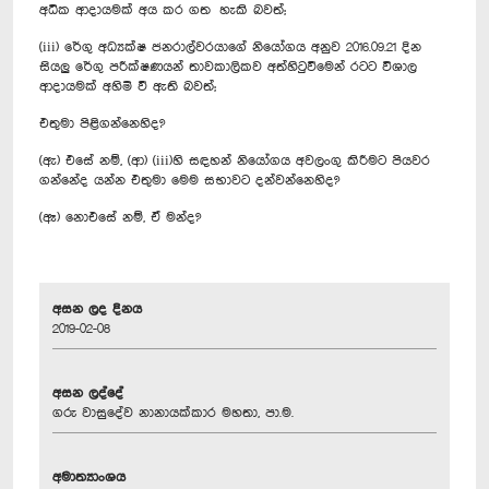
අධික ආදායමක් අය කර ගත හැකි බවත්;
(iii) රේගු අධ්‍යක්ෂ ජනරාල්වරයාගේ නියෝගය අනුව 2016.09.21 දින
සියලු රේගු පරීක්ෂණයන් තාවකාලිකව අත්හිටුවීමෙන් රටට විශාල
ආදායමක් අහිමි වී ඇති බවත්;
එතුමා පිළිගන්නෙහිද?
(ඇ) එසේ නම්, (ආ) (iii)හි සඳහන් නියෝගය අවලංගු කිරීමට පියවර
ගන්නේද යන්න එතුමා මෙම සභාවට දන්වන්නෙහිද?
(ඈ) නොඑසේ නම්, ඒ මන්ද?
අසන ලද දිනය
2019-02-08
අසන ලද්දේ
ගරු වාසුදේව නානායක්කාර මහතා, පා.ම.
අමාත්‍යාංශය