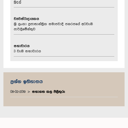
මුදල්
ව්‍යවස්ථාදායකය
ශ්‍රී ලංකා ප්‍රජාතාන්ත්‍රික සමාජවාදී ජනරජයේ අටවැනි
පාර්ලිමේන්තුව
සභාවාරය
3 වැනි සභාවාරය
ප්‍රශ්න ඉතිහාසය
08-02-2019
සභාගත කල පිළිතුරු