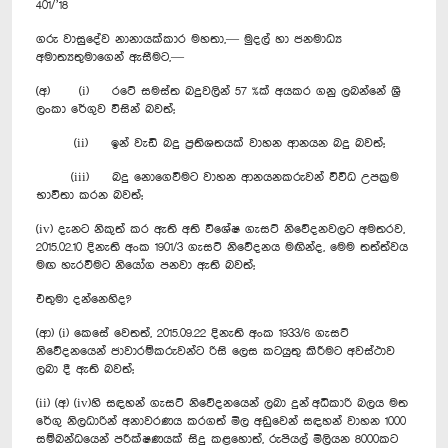
401/’18
ගරු වාසුදේව නානායක්කාර මහතා,— මුදල් හා ජනමාධ්‍ය
අමාත්‍යතුමාගෙන් ඇසීමට,—
(අ) (i) රටේ සමස්ත බදුවලින් 57 %ක් අයකර ගනු ලබන්නේ ශ්‍රී
ලංකා රේගුව විසින් බවත්;
(ii) ඉන් වැඩි බදු ප්‍රතිශතයක් වාහන ආනයන බදු බවත්;
(iii) බදු නොගෙවීමට වාහන ආනයනකරුවන් විවිධ උපක්‍රම
භාවිතා කරන බවත්;
(iv) දැනට නිකුත් කර ඇති අති විශේෂ ගැසට් නිවේදනවලට අමතරව,
2015.02.10 දිනැති අංක 1901/3 ගැසට් නිවේදනය මඟින්ද, මෙම තත්ත්වය
මඟ හැරවීමට නියෝග පනවා ඇති බවත්;
එතුමා දන්නෙහිද?
(ආ) (i) කෙසේ වෙතත්, 2015.09.22 දිනැති අංක 1933/6 ගැසට්
නිවේදනයෙන් ජාවාරම්කරුවන්ට රිසි ලෙස කටයුතු කිරීමට අවස්ථාව
ලබා දී ඇති බවත්;
(ii) (අ) (iv)හි සඳහන් ගැසට් නිවේදනයෙන් ලබා දුන් අධිකාරි බලය මත
රේගු නිලධාරින් අනාවරණය කරගත් මිල අඩුවෙන් සඳහන් වාහන 1000
සම්බන්ධයෙන් පරීක්ෂණයක් සිදු කළහොත්, රුපියල් මිලියන 8000කට