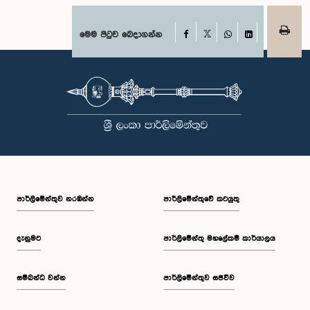
Facebook
මෙම පිටුව බෙදාගන්න
X
WhatsApp
LinkedIn
පාර්ලි‌මේන්තුව නරඹන්න
පාර්ලිමේන්තුවේ කටයුතු
දැනුමට
පාර්ලිමේන්තු මහලේකම් කාර්යාලය
සම්බන්ධ වන්න
පාර්ලිමේන්තුව සජීවීව