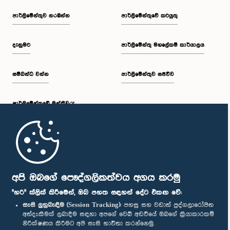
පාර්ලි‌මේන්තුව නරඹන්න
පාර්ලිමේන්තුවේ කටයුතු
දැනුමට
පාර්ලිමේන්තු මහලේකම් කාර්යාලය
සම්බන්ධ වන්න
පාර්ලිමේන්තුව සජීවීව
පාර්ලි‌මේන්තුවේ මන්ත්‍රීවරු
මුල් පිටුව
පාර්ලිමේන්තු ජංගම යෙදුම
අපි ඔබගේ පෞද්ගලිකත්වය අගය කරමු
"හරි" ක්ලික් කිරීමෙන්, ඔබ පහත සඳහන් දේට එකඟ වේ:
සැසි ලුහුබැඳීම (Session Tracking):
පහසු සහ වඩාත් පුද්ගලාරෝපිත
අත්දැකීමක් ලබාදීම සඳහා අපගේ වෙබ් අඩවියේ ඔබගේ ක්‍රියාකාරකම්
නිරීක්ෂණය කිරීමට අපි සැසි භාවිතා කරන්නෙමු.