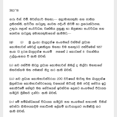
382/’18
ගරු එස්. එම්. මරික්කාර් මහතා,— අග්‍රාමාත්‍යතුමා සහ ජාතික
ප්‍රතිපත්ති, ආර්ථික කටයුතු, නැවත පදිංචි කිරීම් හා පුනරුත්ථාපන,
උතුරු පළාත් සංවර්ධන, වෘත්තීය පුහුණු හා නිපුණතා සංවර්ධන සහ
යෞවන කටයුතු අමාත්‍යතුමාගෙන් ඇසීමට,—
(අ) (i) ශ්‍රී ලංකා බාලදක්ෂ සංගමයේ වත්මන් ප්‍රධාන
කොමසාරිස් මෙරිල් ගුණතිලක මහතා එම තනතුරට පත්වීමෙන් 1957
අංක 13 දරන බාලදක්ෂ සංගම් පනතේ 2 කොටසේ 8 වගන්තිය
උල්ලංඝනය වී ඇති බවත්;
(ii) නව පත්වීම හිටපු ප්‍රධාන කොමසාරිස් නිමල් ද සිල්වා මහතාගේ
හිතවත්කම මත පමණක් සිදු කර ඇති බවත්;
(iii) නව ප්‍රධාන කොමසාරිස්වරයා 2010 වර්ෂයේ මාර්තු මස බාලදක්ෂ
මූලස්ථාන කොමසාරිස්වරයෙකු වශයෙන් සිටියදී නිසි පරිදි සේවය ඉටු
නොකිරීමේ හේතුව මත සේවයෙන් ඉවත්වන ලෙසට සංගමයේ විධායක
කමිටුව ලිඛිතව දන්වා ඇති බවත්;
(iv) මේ සම්බන්ධයෙන් විධායක කමිටුව සහ සංගමයේ සභාපති විසින්
අවස්ථා කිහිපයකදීම ජනාධිපති ලේකම් කාර්යාලයට පැමිණිලි කර
ඇති බවත්;