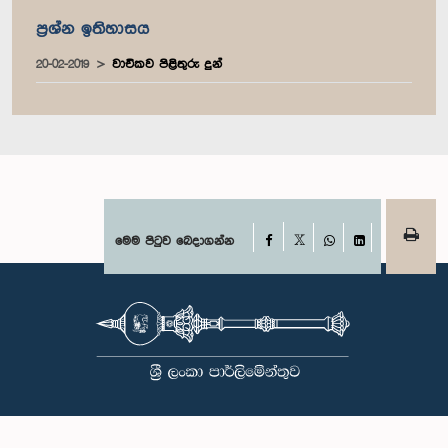
ප්‍රශ්න ඉතිහාසය
20-02-2019
වාචිකව පිළිතුරු දුන්
Facebook
මෙම පිටුව බෙදාගන්න
X
WhatsApp
LinkedIn