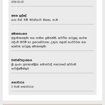
2019-02-20
අසන ලද්දේ
ගරු එස්. එම්. මරික්කාර් මහතා, පා.ම.
අමාත්‍යාංශය
අග්‍රාමාත්‍යතුමා සහ ජාතික ප්‍රතිපත්ති, ආර්ථික කටයුතු, නැවත
පදිංචි කිරීම් හා පුනරුත්ථාපන, උතුරු පළාත් සංවර්ධන සහ
යෞවන කටයුතු අමාත්‍යතුමා
ව්‍යවස්ථාදායකය
ශ්‍රී ලංකා ප්‍රජාතාන්ත්‍රික සමාජවාදී ජනරජයේ අටවැනි
පාර්ලිමේන්තුව
සභාවාරය
3 වැනි සභාවාරය