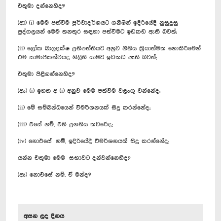
එතුමා දන්නෙහිද?
(ආ) (i) මෙම පත්වීම පූර්වාදර්ශයට ගනිමින් ඉදිරියේදී නුසුදුසු
පුද්ගලයන් මෙම තනතුර සඳහා පත්වීමට ඉඩකඩ ඇති බවත්;
(ii) ලෝක බාලදක්ෂ ප්‍රතිපත්තියට අනුව නීතිය ක්‍රියාත්මක නොකිරීමෙන්
එම සාමාජිකත්වයද ගිලිහී යාමට ඉඩකඩ ඇති බවත්;
එතුමා පිළිගන්නෙහිද?
(ඇ) (i) ඉහත අ (i) අනුව මෙම පත්වීම වලංගු වන්නේද;
(ii) මේ සම්බන්ධයෙන් විමර්ශනයක් සිදු කරන්නේද;
(iii) එසේ නම්, එහි ප්‍රගතිය කවරේද;
(iv) නොඑසේ නම්, ඉදිරියේදී විමර්ශනයක් සිදු කරන්නේද;
යන්න එතුමා මෙම සභාවට දන්වන්නෙහිද?
(ඈ) නොඑසේ නම්, ඒ මන්ද?
අසන ලද දිනය