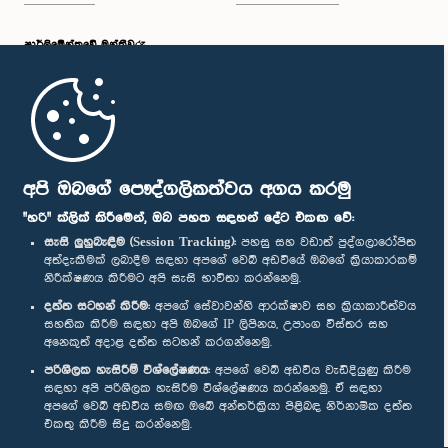
පාර්ලි‌මේන්තුවේ මන්ත්‍රීවරු
මුල් පිටුව
පාර්ලිමේන්තු ජංගම යෙදුම
අපි ඔබගේ පෞද්ගලිකත්වය අගය කරමු
"හරි" ක්ලික් කිරීමෙන්, ඔබ පහත සඳහන් දේට එකඟ වේ:
සැසි ලුහුබැඳීම (Session Tracking):
පහසු සහ වඩාත් පුද්ගලාරෝපිත
අත්දැකීමක් ලබාදීම සඳහා අපගේ වෙබ් අඩවියේ ඔබගේ ක්‍රියාකාරකම්
නිරීක්ෂණය කිරීමට අපි සැසි භාවිතා කරන්නෙමු.
අප හා සම්බන්ධ වී සිටින්න :
දත්ත සටහන් කිරීම:
අපගේ සේවාවන්හි ආරක්ෂාව සහ ක්‍රියාකාරීත්වය
සහතික කිරීම සඳහා අපි ඔබගේ IP ලිපිනය, උපාංග විස්තර සහ
අනෙකුත් අදාළ දත්ත සටහන් කරගන්නෙමු.
සම්මාන
පරිශීලක හැසිරීම් විශ්ලේෂණය:
අපගේ වෙබ් අඩවිය වැඩිදියුණු කිරීම
සඳහා අපි පරිශීලක හැසිරීම විශ්ලේෂණය කරන්නෙමු. ඒ සඳහා
අපගේ වෙබ් අඩවිය සමඟ ඔබේ අන්තර්ක්‍රියා පිළිබඳ නිර්නාමික දත්ත
පෞද්ගලිකත්ව ප්‍රතිපත්තිය
එකතු කිරීම සිදු කරන්නෙමු.