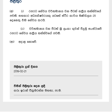
පිළිතුර
(අ) (i) රජරට සේවය වර්තමානය වන විටත් සක්‍රීය තත්ත්වයේ
පවතී. සහකාර අධ්‍යක්ෂවරයකු යටතේ ස්ථිර කාර්ය මණ්ඩලය 25
දෙනෙකු එහි සේවය කරයි.
(ii) වර්තමානය වන විටත් ශ්‍රී ලංකා ගුවන් විදුලි සංස්ථාවේ
රජරට සේවය සක්‍රීය තත්ත්වයේ පවතී.
(ආ) අදාළ නොවේ.
පිළිතුරු දුන් දිනය
2019-02-21
විසින් පිළිතුරු දෙන ලදී
ගරු ඉරාන් වික්‍රමරත්න මහතා, පා.ම.