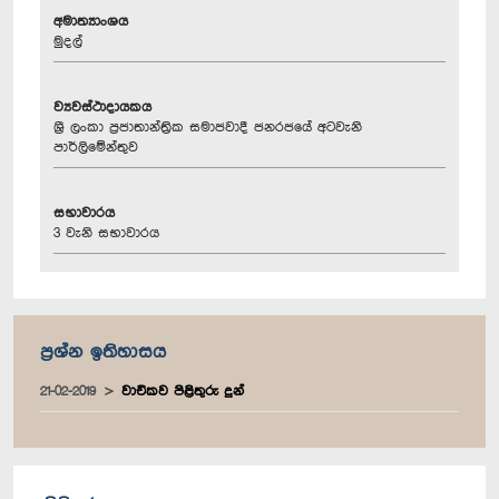
අමාත්‍යාංශය
මුදල්
ව්‍යවස්ථාදායකය
ශ්‍රී ලංකා ප්‍රජාතාන්ත්‍රික සමාජවාදී ජනරජයේ අටවැනි
පාර්ලිමේන්තුව
සභාවාරය
3 වැනි සභාවාරය
ප්‍රශ්න ඉතිහාසය
21-02-2019
වාචිකව පිළිතුරු දුන්