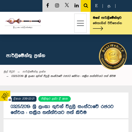
E
|
த
|
මගේ පාර්ලිමේන්තුව
මෙතැනින් පිවිසෙන්න
පාර්ලි‌මේන්තු‌ ප්‍රශ්න
මුල් පිටුව
පාර්ලි‌මේන්තු‌ ප්‍රශ්න
0325/2019: ශ්‍රී ලංකා ගුවන් විදුලි සංස්ථාවේ රජරට සේවය : සක්‍රීය තත්ත්වයට පත් කිරීම
දිනය: 2019-02-21
පිළිතුර ලබා දී ඇත
02
0325/2019: ශ්‍රී ලංකා ගුවන් විදුලි සංස්ථාවේ රජරට
සේවය : සක්‍රීය තත්ත්වයට පත් කිරීම