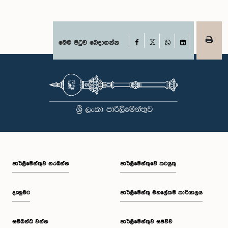
Facebook
මෙම පිටුව බෙදාගන්න
X
WhatsApp
LinkedIn
පාර්ලි‌මේන්තුව නරඹන්න
පාර්ලිමේන්තුවේ කටයුතු
දැනුමට
පාර්ලිමේන්තු මහලේකම් කාර්යාලය
සම්බන්ධ වන්න
පාර්ලිමේන්තුව සජීවීව