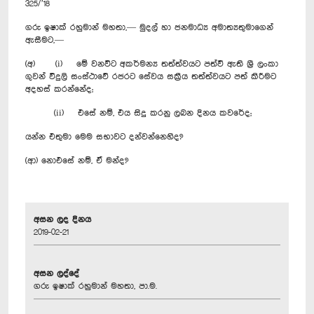
325/’18
ගරු ඉෂාක් රහුමාන් මහතා,— මුදල් හා ජනමාධ්‍ය අමාත්‍යතුමාගෙන්
ඇසීමට,—
(අ) (i) මේ වනවිට අකර්මන්‍ය තත්ත්වයට පත්වී ඇති ශ්‍රී ලංකා
ගුවන් විදුලි සංස්ථාවේ රජරට සේවය සක්‍රීය තත්ත්වයට පත් කිරීමට
අදහස් කරන්නේද;
(ii) එසේ නම්, එය සිදු කරනු ලබන දිනය කවරේද;
යන්න එතුමා මෙම සභාවට දන්වන්නෙහිද?
(ආ) නොඑසේ නම්, ඒ මන්ද?
අසන ලද දිනය
2019-02-21
අසන ලද්දේ
ගරු ඉෂාක් රහුමාන් මහතා, පා.ම.