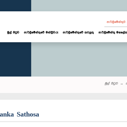
පාර්ලි‌මේන්තු
මුල් පිටුව
පාර්ලි‌මේන්තුවේ මන්ත්‍රීවරු
පාර්ලිමේන්තුවේ කටයුතු
පාර්ලිමේන්තු මහලේක
මුල් පිටුව
ප
Lanka Sathosa