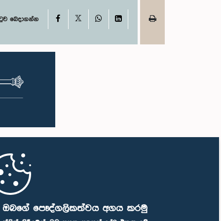
X
Facebook
WhatsApp
LinkedIn
ටුව බෙදාගන්න
ි ඔබගේ පෞද්ගලිකත්වය අගය කරමු