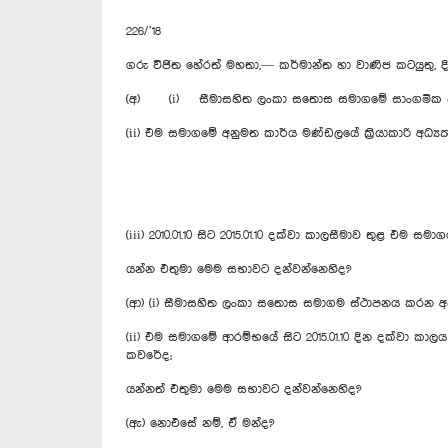
226/’18
ගරු විජිත හේරත් මහතා,— කර්මාන්ත හා වාණිජ කටයුතු, 
(අ) (i) සීමාසහිත ලංකා සතොස සමාගමේ සාංගමික ව්‍යවස්ථ
(ii) එම සමාගමේ අනුමත කාර්ය මණ්ඩලයේ ක්‍රියාකාරි අධ්‍යක
(iii) 2010.01.10 සිට 2015.01.10 දක්වා කාලසීමාව තුළ එම සම
යන්න එතුමා මෙම සභාවට දන්වන්නෙහිද?
(ආ) (i) සීමාසහිත ලංකා සතොස සමාගම ස්ථාපනය කරන අව
(ii) එම සමාගමේ ආරම්භයේ සිට 2015.01.10 දින දක්වා ක
කවරේද;
යන්නත් එතුමා මෙම සභාවට දන්වන්නෙහිද?
(ඇ) නොඑසේ නම්, ඒ මන්ද?