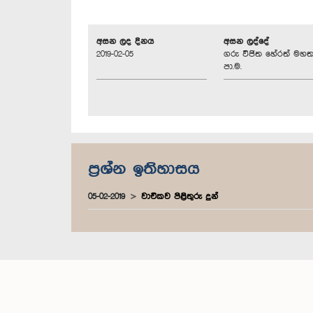
අසන ලද දිනය
අසන ලද්දේ
2019-02-05
ගරු විජිත හේරත් මහත
පා.ම.
ප්‍රශ්න ඉතිහාසය
05-02-2019
වාචිකව පිළිතුරු දුන්