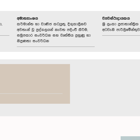
අමාත්‍යාංශය
ව්‍යවස්ථාදායකය
ා,
කර්මාන්ත හා වාණිජ කටයුතු, දිගුකාලීනව
ශ්‍රී ලංකා ප්‍රජාතාන්ත
අවතැන් වූ පුද්ගලයන් නැවත පදිංචි කිරීම,
අටවැනි පාර්ලිමේන්තුව
සමුපකාර සංවර්ධන සහ වෘත්තීය පුහුණු හා
නිපුණතා සංවර්ධන