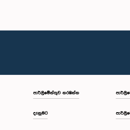
පාර්ලි‌මේන්තුව නරඹන්න
පාර්ලි
දැනුමට
පාර්ලි