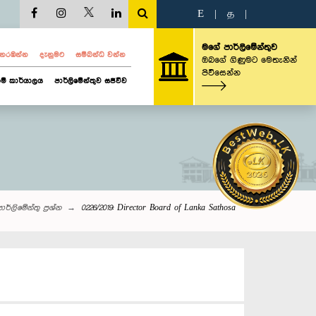
E
|
த
|
මගේ පාර්ලිමේන්තුව
ව නරඹන්න
දැනුමට
සම්බන්ධ වන්න
ඔබගේ ගිණුමට මෙතැනින්
පිවිසෙන්න
ම් කාර්යාලය
පාර්ලිමේන්තුව සජීවීව
ාර්ලි‌මේන්තු‌ ප්‍රශ්න
0226/2019: Director Board of Lanka Sathosa