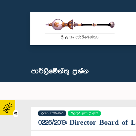
පාර්ලි‌මේන්තු‌ ප්‍රශ්න
දිනය: 2019-02-05
පිළිතුර ලබා දී ඇත
02
0226/2019: Director Board of 