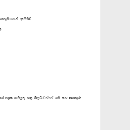
ත්‍යතුමාගෙන් ඇසීමට,—
;
කයන් ලෙස කටයුතු කළ නිලධාරින්ගේ නම් සහ තනතුරු