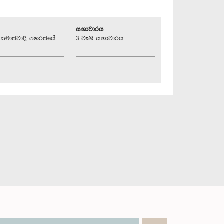
සභාවාරය
්‍රික සමාජවාදී ජනරජයේ
3 වැනි සභාවාරය