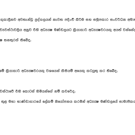
දිගුකාලීනව අවතැන්වූ පුද්ගලයන් නැවත පදිංචි කිරීම සහ සමූපකාර සංවර්ධන අමා
ාවලිය අනුව එහි අධ්‍යක්‍ෂ මණ්ඩලයට ක්‍රියාකාරි අධ්‍යක්‍ෂවරයකු අයත් වන්නේද
්‍ෂ තනතුරක් තිබේද;
ාගමේ ක්‍රියාකාරි අධ්‍යක්‍ෂවරයකු වශයෙන් කිසියම් අයෙකු කටයුතු කර තිබේද;
ස්ථාවේ එහි කොටස් හිමියන්ගේ නම් කවරේද;
ාලය තුළ මහා භාණ්ඩාගාරයේ ලේකම් නියෝජනය කරමින් අධ්‍යක්‍ෂ මණ්ඩලයේ සාමාජි