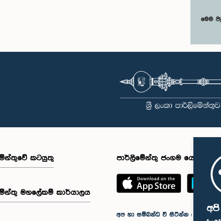
මෙම පි
මේන්තුවේ කටයුතු
පාර්ලිමේන්තු ජංගම යෙදුම
මේන්තු මහලේකම් කාර්යාලය
අප
අප හා සම්බන්ධ වී සිටින්න :