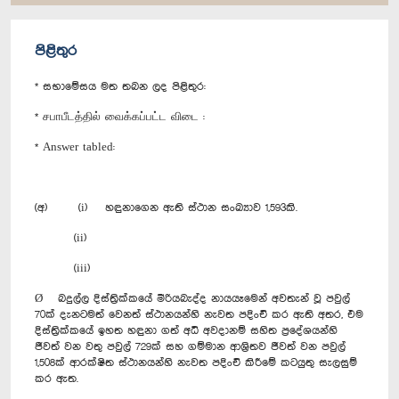
පිළිතුර
* සභාමේසය මත තබන ලද පිළිතුර:
* சபாபீடத்தில் வைக்கப்பட்ட விடை :
* Answer tabled:
(අ) (i) හඳුනාගෙන ඇති ස්ථාන සංඛ්‍යාව 1,593කි.
(ii)
(iii)
Ø බදුල්ල දිස්ත්‍රික්කයේ මීරියබැද්ද නායයෑමෙන් අවතැන් වූ පවුල්
70ක් දැනටමත් වෙනත් ස්ථානයන්හි නැවත පදිංචි කර ඇති අතර, එම
දිස්ත්‍රික්කයේ ඉහත හඳුනා ගත් අධි අවදානම් සහිත ප්‍රදේශයන්හි
ජීවත් වන වතු පවුල් 729ක් සහ ගම්මාන ආශ්‍රිතව ජීවත් වන පවුල්
1,508ක් ආරක්ෂිත ස්ථානයන්හි නැවත පදිංචි කිරීමේ කටයුතු සැලසුම්
කර ඇත.