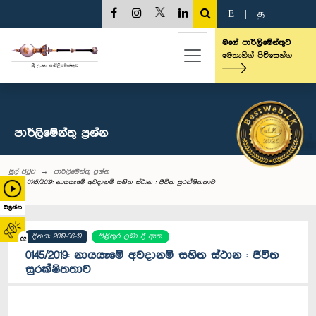
E
|
த
|
මගේ පාර්ලිමේන්තුව
මෙතැනින් පිවිසෙන්න
පාර්ලි‌මේන්තු‌ ප්‍රශ්න
මුල් පිටුව
පාර්ලි‌මේන්තු‌ ප්‍රශ්න
0145/2019: නායයෑමේ අවදානම් සහිත ස්ථාන : ජීවිත සුරක්ෂිතතාව
බලන්න
දිනය: 2019-06-19
පිළිතුර ලබා දී ඇත
02
0145/2019: නායයෑමේ අවදානම් සහිත ස්ථාන : ජීවිත
සුරක්ෂිතතාව