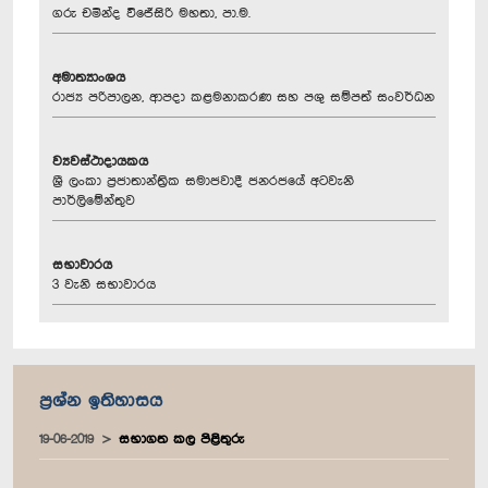
ගරු චමින්ද වි‍ජේසිරි මහතා, පා.ම.
අමාත්‍යාංශය
රාජ්‍ය පරිපාලන, ආපදා කළමනාකරණ සහ පශු සම්පත් සංවර්ධන
ව්‍යවස්ථාදායකය
ශ්‍රී ලංකා ප්‍රජාතාන්ත්‍රික සමාජවාදී ජනරජයේ අටවැනි
පාර්ලිමේන්තුව
සභාවාරය
3 වැනි සභාවාරය
ප්‍රශ්න ඉතිහාසය
19-06-2019
සභාගත කල පිළිතුරු