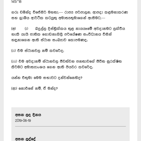
145/’18
ගරු චමින්ද වි‍ජේසිරි මහතා,— රාජ්‍ය පරිපාලන, ආපදා කළමනාකරණ
සහ ග්‍රාමීය ආර්ථික කටයුතු අමාත්‍යතුමාගෙන් ඇසීමට,—
(අ) (i) බදුල්ල දිස්ත්‍රික්කය තුළ නායයෑමේ අවදානමට ලක්විය
හැකි යැයි ජාතික ගොඩනැගිලි පර්යේෂණ සංවිධානය විසින්
හඳුනාගෙන ඇති ස්ථාන සංඛ්‍යාව කොපමණද;
(ii) එම ස්ථානවල නම් කවරේද;
(iii) එම අවදානම් ස්ථානවල ජීවත්වන ජනතාවගේ ජීවිත සුරක්ෂිත
කිරීමට අමාත්‍යාංශය ‍ගෙන ඇති පියවර කවරේද;
යන්න එතුමා මෙම සභාවට දන්වන්නෙහිද?
(ආ) නොඑසේ නම්, ඒ මන්ද?
අසන ලද දිනය
2019-06-19
අසන ලද්දේ