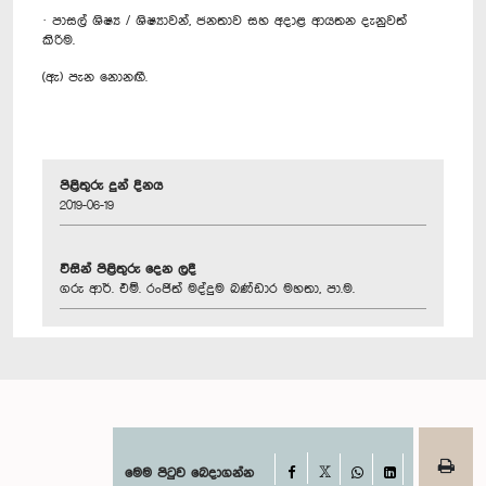
· පාසල් ශිෂ්‍ය / ශිෂ්‍යාවන්, ජනතාව සහ අදාළ ආයතන දැනුවත්
කිරිම.
(ඇ) පැන නොනඟී.
පිළිතුරු දුන් දිනය
2019-06-19
විසින් පිළිතුරු දෙන ලදී
ගරු ආර්. එම්. රංජිත් මද්දුම බණ්ඩාර මහතා, පා.ම.
Facebook
මෙම පිටුව බෙදාගන්න