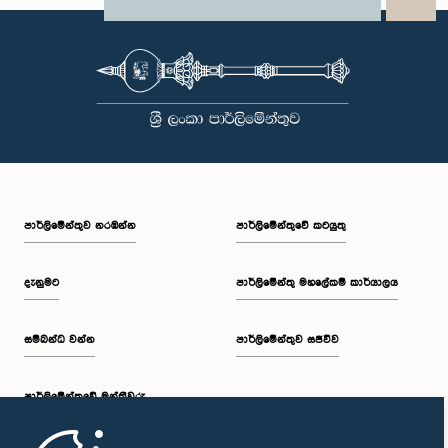
X
WhatsApp
LinkedIn
පාර්ලි‌මේන්තුව නරඹන්න
පාර්ලිමේන්තුවේ කටයුතු
දැනුමට
පාර්ලිමේන්තු මහලේකම් කාර්යාලය
සම්බන්ධ වන්න
පාර්ලිමේන්තුව සජීවීව
පාර්ලි‌මේන්තුවේ මන්ත්‍රීවරු