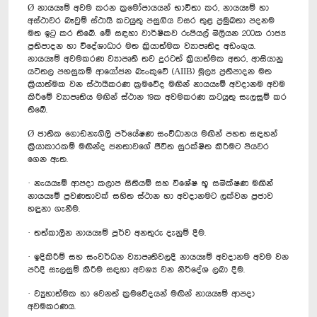
Ø නායයෑම් අවම කරන ක්‍රමෝපායයන් භාවිතා කර, නායයෑම් හා
අස්ථාවර බෑවුම් ස්ථායී කටයුතු පසුගිය වසර තුළ ප්‍රමුඛතා පදනම
මත ඉටු කර තිබේ. මේ සඳහා වාර්ෂිකව රුපියල් මිලියන 200ක රාජ්‍ය
ප්‍රතිපාදන හා විදේශාධාර මත ක්‍රියාත්මක ව්‍යාපෘතිද අඩංගුය.
නායයෑම් අවමකරණ ව්‍යාපෘති තව දුරටත් ක්‍රියාත්මක අතර, ආසියානු
යටිතල පහසුකම් ආයෝජන බැංකුවේ (AIIB) මූල්‍ය ප්‍රතිපාදන මත
ක්‍රියාත්මක වන ස්ථායීකරණ ක්‍රමවේද මඟින් නායයෑම් අවදානම අවම
කිරීමේ ව්‍යාපෘතිය මඟින් ස්ථාන 19ක අවමකරණ කටයුතු සැලසුම් කර
තිබේ.
Ø ජාතික ගොඩනැගිලි පර්යේෂණ සංවිධානය මඟින් පහත සඳහන්
ක්‍රියාකාරකම් මඟින්ද ජනතාවගේ ජීවිත සුරක්ෂිත කිරීමට පියවර
ගෙන ඇත.
· නැයයෑම් ආපදා කලාප සිතියම් සහ විශේෂ භූ සමීක්ෂණ මඟින්
නායයෑම් ප්‍රවණතාවක් සහිත ස්ථාන හා අවදානමට ලක්වන ප්‍රජාව
හඳුනා ගැනීම.
· තත්කාලීන නායයෑම් පූර්ව අනතුරු දැනුම් දීම.
· ඉදිකිරීම් සහ සංවර්ධන ව්‍යාපෘතිවලදී නායයෑම් අවදානම අවම වන
පරිදි සැලසුම් කිරීම සඳහා අවශ්‍ය වන නිර්දේශ ලබා දීම.
· ව්‍යුහාත්මක හා වෙනත් ක්‍රමවේදයන් මඟින් නායයෑම් ආපදා
අවමකරණය.