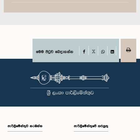
Facebook
මෙම පිටුව බෙදාගන්න
X
WhatsApp
LinkedIn
පාර්ලි‌මේන්තුව නරඹන්න
පාර්ලිමේන්තුවේ කටයුතු