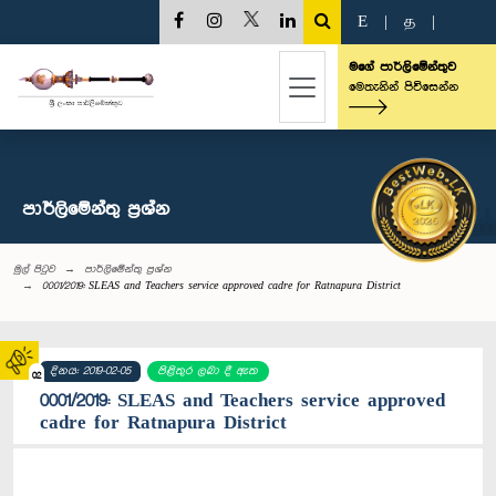
E
|
த
|
මගේ පාර්ලිමේන්තුව
මෙතැනින් පිවිසෙන්න
පාර්ලි‌මේන්තු‌ ප්‍රශ්න
මුල් පිටුව
පාර්ලි‌මේන්තු‌ ප්‍රශ්න
0001/2019: SLEAS and Teachers service approved cadre for Ratnapura District
දිනය: 2019-02-05
පිළිතුර ලබා දී ඇත
02
0001/2019: SLEAS and Teachers service approved
cadre for Ratnapura District