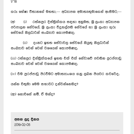
1/’18
ගරු හේෂා විතානගේ මහතා,— අධ්‍යාපන අමාත්‍යතුමාගෙන් ඇසීමට,—
(අ) (i) රත්නපුර දිස්ත්‍රික්කය සඳහා අනුමත, ශ්‍රී ලංකා අධ්‍යාපන
පරිපාලන සේවයේ, ශ්‍රී ලංකා විදුහල්පති සේවයේ හා ශ්‍රී ලංකා ගුරු
සේවයේ නිලධාරින් සංඛ්‍යාව කොපමණද;
(ii) දැනට ඉහත සේවාවල සේවයේ නියුතු නිලධාරීන්
සංඛ්‍යාව වෙන් වෙන් වශයෙන් කොපමණද;
(iii) රත්නපුර දිස්ත්‍රික්කයේ ඉහත එක් එක් සේවාවේ පවතින පුරප්පාඩු
සංඛ්‍යාව වෙන් වෙන් වශයෙන් කොපමණද;
(iv) එම පුරප්පාඩු පිරවීමට අමාත්‍යාංශය ගනු ලබන පියවර කවරේද;
යන්න එතුමා මෙම සභාවට දන්වන්නෙහිද?
(ආ) නොඑසේ නම්, ඒ මන්ද?
අසන ලද දිනය
2019-02-05