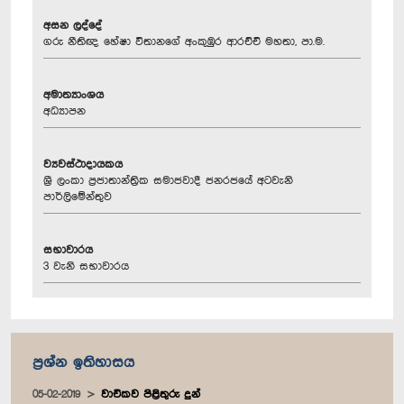
අසන ලද්දේ
ගරු නීතිඥ හේෂා විතානගේ අංකුඹුර ආරච්චි මහතා, පා.ම.
අමාත්‍යාංශය
අධ්‍යාපන
ව්‍යවස්ථාදායකය
ශ්‍රී ලංකා ප්‍රජාතාන්ත්‍රික සමාජවාදී ජනරජයේ අටවැනි
පාර්ලිමේන්තුව
සභාවාරය
3 වැනි සභාවාරය
ප්‍රශ්න ඉතිහාසය
05-02-2019
වාචිකව පිළිතුරු දුන්