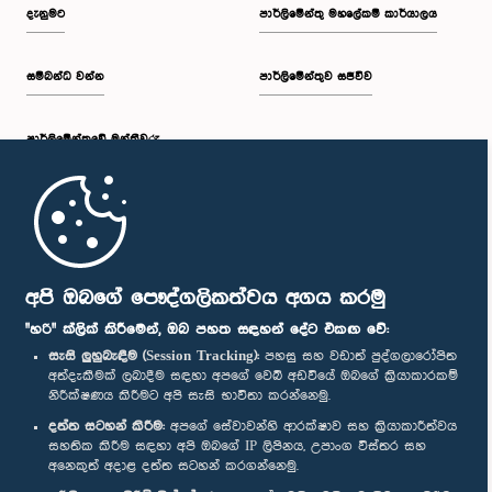
දැනුමට
පාර්ලිමේන්තු මහලේකම් කාර්යාලය
සම්බන්ධ වන්න
පාර්ලිමේන්තුව සජීවීව
පාර්ලි‌මේන්තුවේ මන්ත්‍රීවරු
මුල් පිටුව
පාර්ලිමේන්තු ජංගම යෙදුම
අපි ඔබගේ පෞද්ගලිකත්වය අගය කරමු
"හරි" ක්ලික් කිරීමෙන්, ඔබ පහත සඳහන් දේට එකඟ වේ:
සැසි ලුහුබැඳීම (Session Tracking):
පහසු සහ වඩාත් පුද්ගලාරෝපිත
අත්දැකීමක් ලබාදීම සඳහා අපගේ වෙබ් අඩවියේ ඔබගේ ක්‍රියාකාරකම්
නිරීක්ෂණය කිරීමට අපි සැසි භාවිතා කරන්නෙමු.
අප හා සම්බන්ධ වී සිටින්න :
දත්ත සටහන් කිරීම:
අපගේ සේවාවන්හි ආරක්ෂාව සහ ක්‍රියාකාරීත්වය
සහතික කිරීම සඳහා අපි ඔබගේ IP ලිපිනය, උපාංග විස්තර සහ
අනෙකුත් අදාළ දත්ත සටහන් කරගන්නෙමු.
සම්මාන