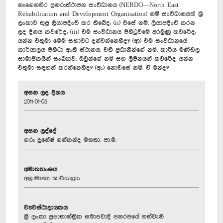
නැගෙනහිර පුනරුත්ථාපන සංවිධානය (NERDO—North East
Rehabilitation and Development Organisation) නම් සංවිධානයක් ශ්‍රී
ලංකාව තුළ ලියාපදිංචි කර තිබේද; (ii) එසේ නම්, ලියාපදිංචි කරන
ලද දිනය කවරේද; (iii) එම සංවිධානය පිහිටුවීමේ අරමුණු කවරේද;
යන්න එතුමා මෙම සභාවට දන්වන්නෙහිද? (ආ) එම සංවිධානයේ
කාර්යාලය පිහිටා ඇති ස්ථානය, එහි ප්‍රධානීන්ගේ නම්, කාර්ය මණ්ඩල
සාමාජිකයින් සංඛ්‍යාව, ඔවුන්ගේ නම් සහ ලිපිනයන් කවරේද යන්න
එතුමා සඳහන් කරන්නෙහිද?‍ (ඇ) නොඑසේ නම්, ඒ මන්ද?
අසන ලද දිනය
2011-01-05
අසන ලද්දේ
ගරු දුනේෂ් ගන්කන්ද මහතා, පා.ම.
අමාත්‍යාංශය
අග්‍රාමාත්‍ය කාර්යාලය
ව්‍යවස්ථාදායකය
ශ්‍රී ලංකා ප්‍රජාතාන්ත්‍රික සමාජවාදී ජනරජයේ හත්වැනි