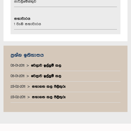
පාර්ලිමේන්තුව
සභාවාරය
1 වැනි සභාවාරය
ප්‍රශ්න ඉතිහාසය
05-01-2011
වෙලාව ඉල්ලුම් කල
05-01-2011
වෙලාව ඉල්ලුම් කල
23-02-2011
සභාගත කල පිළිතුරු
23-02-2011
සභාගත කල පිළිතුරු