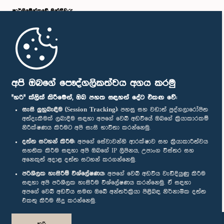
පාර්ලි‌මේන්තුවේ මන්ත්‍රීවරු
මුල් පිටුව
පාර්ලිමේන්තු ජංගම යෙදුම
අපි ඔබගේ පෞද්ගලිකත්වය අගය කරමු
"හරි" ක්ලික් කිරීමෙන්, ඔබ පහත සඳහන් දේට එකඟ වේ:
සැසි ලුහුබැඳීම (Session Tracking):
පහසු සහ වඩාත් පුද්ගලාරෝපිත
අත්දැකීමක් ලබාදීම සඳහා අපගේ වෙබ් අඩවියේ ඔබගේ ක්‍රියාකාරකම්
නිරීක්ෂණය කිරීමට අපි සැසි භාවිතා කරන්නෙමු.
අප හා සම්බන්ධ වී සිටින්න :
දත්ත සටහන් කිරීම:
අපගේ සේවාවන්හි ආරක්ෂාව සහ ක්‍රියාකාරීත්වය
සහතික කිරීම සඳහා අපි ඔබගේ IP ලිපිනය, උපාංග විස්තර සහ
අනෙකුත් අදාළ දත්ත සටහන් කරගන්නෙමු.
සම්මාන
පරිශීලක හැසිරීම් විශ්ලේෂණය:
අපගේ වෙබ් අඩවිය වැඩිදියුණු කිරීම
සඳහා අපි පරිශීලක හැසිරීම විශ්ලේෂණය කරන්නෙමු. ඒ සඳහා
අපගේ වෙබ් අඩවිය සමඟ ඔබේ අන්තර්ක්‍රියා පිළිබඳ නිර්නාමික දත්ත
පෞද්ගලිකත්ව ප්‍රතිපත්තිය
එකතු කිරීම සිදු කරන්නෙමු.
© ශ්‍රී ලංකා පාර්ලි‌මේන්තුව.