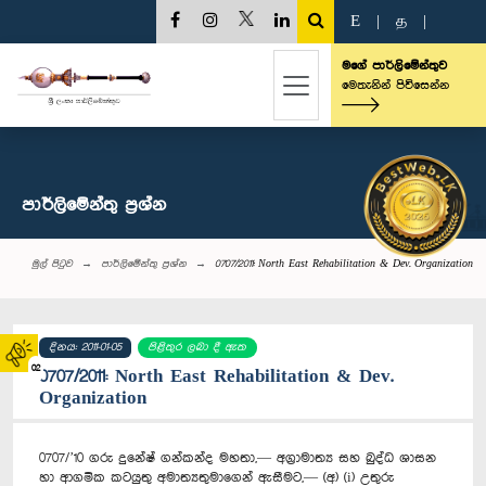
E
|
த
|
මගේ පාර්ලිමේන්තුව
මෙතැනින් පිවිසෙන්න
පාර්ලි‌මේන්තු‌ ප්‍රශ්න
මුල් පිටුව
පාර්ලි‌මේන්තු‌ ප්‍රශ්න
0707/2011: North East Rehabilitation & Dev. Organization
දිනය: 2011-01-05
පිළිතුර ලබා දී ඇත
02
0707/2011: North East Rehabilitation & Dev.
Organization
0707/’10 ගරු දුනේෂ් ගන්කන්ද මහතා,— අග්‍රාමාත්‍ය සහ බුද්ධ ශාසන
හා ආගමික කටයුතු අමාත්‍යතුමාගෙන් ඇසීමට,— (අ) (i) උතුරු