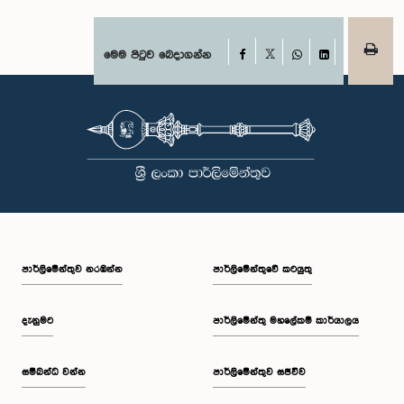
Facebook
මෙම පිටුව බෙදාගන්න
X
WhatsApp
LinkedIn
පාර්ලි‌මේන්තුව නරඹන්න
පාර්ලිමේන්තුවේ කටයුතු
දැනුමට
පාර්ලිමේන්තු මහලේකම් කාර්යාලය
සම්බන්ධ වන්න
පාර්ලිමේන්තුව සජීවීව