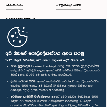
සම්බන්ධ වන්න
පාර්ලිමේන්තුව සජීවීව
පාර්ලි‌මේන්තුවේ මන්ත්‍රීවරු
මුල් පිටුව
පාර්ලිමේන්තු ජංගම යෙදුම
අපි ඔබගේ පෞද්ගලිකත්වය අගය කරමු
"හරි" ක්ලික් කිරීමෙන්, ඔබ පහත සඳහන් දේට එකඟ වේ:
සැසි ලුහුබැඳීම (Session Tracking):
පහසු සහ වඩාත් පුද්ගලාරෝපිත
අත්දැකීමක් ලබාදීම සඳහා අපගේ වෙබ් අඩවියේ ඔබගේ ක්‍රියාකාරකම්
නිරීක්ෂණය කිරීමට අපි සැසි භාවිතා කරන්නෙමු.
අප හා සම්බන්ධ වී සිටින්න :
දත්ත සටහන් කිරීම:
අපගේ සේවාවන්හි ආරක්ෂාව සහ ක්‍රියාකාරීත්වය
සහතික කිරීම සඳහා අපි ඔබගේ IP ලිපිනය, උපාංග විස්තර සහ
අනෙකුත් අදාළ දත්ත සටහන් කරගන්නෙමු.
සම්මාන
පරිශීලක හැසිරීම් විශ්ලේෂණය:
අපගේ වෙබ් අඩවිය වැඩිදියුණු කිරීම
සඳහා අපි පරිශීලක හැසිරීම විශ්ලේෂණය කරන්නෙමු. ඒ සඳහා
අපගේ වෙබ් අඩවිය සමඟ ඔබේ අන්තර්ක්‍රියා පිළිබඳ නිර්නාමික දත්ත