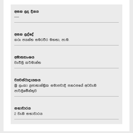
අසන ලද දිනය
----
අසන ලද්දේ
ගරු ජයන්ත සමරවීර මහතා, පා.ම.
අමාත්‍යාංශය
වැවිලි කර්මාන්ත
ව්‍යවස්ථාදායකය
ශ්‍රී ලංකා ප්‍රජාතාන්ත්‍රික සමාජවාදී ජනරජයේ අටවැනි
පාර්ලිමේන්තුව
සභාවාරය
2 වැනි සභාවාරය