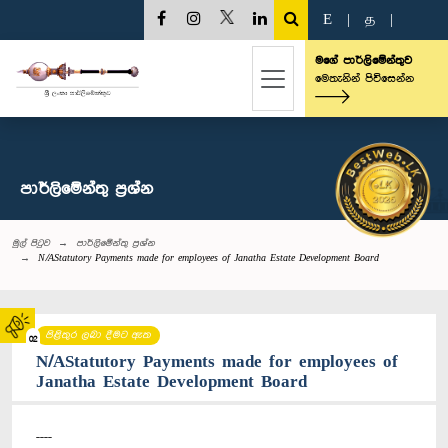
E
|
த
|
මගේ පාර්ලිමේන්තුව
මෙතැනින් පිවිසෙන්න
පාර්ලි‌මේන්තු‌ ප්‍රශ්න
මුල් පිටුව
පාර්ලි‌මේන්තු‌ ප්‍රශ්න
N/AStatutory Payments made for employees of Janatha Estate Development Board
පිළිතුර ලබා දීමට ඇත
02
N/AStatutory Payments made for employees of
Janatha Estate Development Board
----