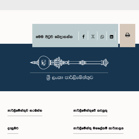
Facebook
මෙම පිටුව බෙදාගන්න
X
WhatsApp
LinkedIn
පාර්ලි‌මේන්තුව නරඹන්න
පාර්ලිමේන්තුවේ කටයුතු
දැනුමට
පාර්ලිමේන්තු මහලේකම් කාර්යාලය