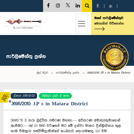
E
|
த
|
මගේ පාර්ලිමේන්තුව
මෙතැනින් පිවිසෙන්න
පාර්ලි‌මේන්තු‌ ප්‍රශ්න
මුල් පිටුව
පාර්ලි‌මේන්තු‌ ප්‍රශ්න
0695/2010: J.P s in Matara District
දිනය: 2010-12-02
පිළිතුර ලබා දී ඇත
02
0695/2010: J.P s in Matara District
0695/’10 3. ගරු බුද්ධික පතිරණ මහතා,— අධිකරණ අමාත්‍යතුමාගෙන්
ඇසීමට,— (අ) (i) 1980 වර්ෂයේ සිට මේ දක්වා මාතර දිස්ත්‍රික්කය තුළ
සාම විනිසුරු පත්වීම්ලාභීන්ගේ සංඛ්‍යාව කොපමණද; (ii) එම