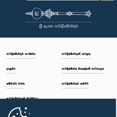
පාර්ලි‌මේන්තුව නරඹන්න
පාර්ලිමේන්තුවේ කටයුතු
දැනුමට
පාර්ලිමේන්තු මහලේකම් කාර්යාලය
සම්බන්ධ වන්න
පාර්ලිමේන්තුව සජීවීව
පාර්ලි‌මේන්තුවේ මන්ත්‍රීවරු
මුල් පිටුව