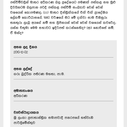
පත්වීම්වලින් මාතර අධිකරණ බල ප්‍රදේශයට පමණක් පත්කළ සහ මුළු
දිවයිනටම බලපාන පරිදි පත්කළ පත්වීම් සංඛ්‍යාව වෙන් වෙන්
වශයෙන් කොපමණද; (iii) මාතර දිස්ත්‍රික්කයේ එක් එක් ප්‍රාදේශීය
ලේකම් කොට්ඨාසයේ, 1980 වර්ෂයේ සිට මේ දක්වා සාම විනිසුරු
තනතුරු ලැබූ අයගේ නම් සහ ලිපිනයන් වෙන් වෙන් වශයෙන් කවරේද;
යන්න එතුමා මෙම සභාවට ඉදිරිපත් කරන්නෙහිද? (ආ) නොඑසේ නම්,
ඒ මන්ද?
අසන ලද දිනය
2010-12-02
අසන ලද්දේ
ගරු බුද්ධික පතිරණ මහතා, පා.ම.
අමාත්‍යාංශය
අධිකරණ
ව්‍යවස්ථාදායකය
ශ්‍රී ලංකා ප්‍රජාතාන්ත්‍රික සමාජවාදී ජනරජයේ හත්වැනි
පාර්ලිමේන්තුව