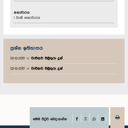
සභාවාරය
1 වැනි සභාවාරය
ප්‍රශ්න ඉතිහාසය
02-12-2010
වාචිකව පිළිතුරු දුන්
02-12-2010
වාචිකව පිළිතුරු දුන්
Facebook
මෙම පිටුව බෙදාගන්න
X
WhatsApp
LinkedIn