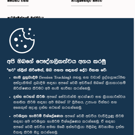
සම්බන්ධ වන්න
පාර්ලිමේන්තුව සජීවීව
පාර්ලි‌මේන්තුවේ මන්ත්‍රීවරු
මුල් පිටුව
පාර්ලිමේන්තු ජංගම යෙදුම
අපි ඔබගේ පෞද්ගලිකත්වය අගය කරමු
"හරි" ක්ලික් කිරීමෙන්, ඔබ පහත සඳහන් දේට එකඟ වේ:
සැසි ලුහුබැඳීම (Session Tracking):
පහසු සහ වඩාත් පුද්ගලාරෝපිත
අත්දැකීමක් ලබාදීම සඳහා අපගේ වෙබ් අඩවියේ ඔබගේ ක්‍රියාකාරකම්
නිරීක්ෂණය කිරීමට අපි සැසි භාවිතා කරන්නෙමු.
අප හා සම්බන්ධ වී සිටින්න :
දත්ත සටහන් කිරීම:
අපගේ සේවාවන්හි ආරක්ෂාව සහ ක්‍රියාකාරීත්වය
සහතික කිරීම සඳහා අපි ඔබගේ IP ලිපිනය, උපාංග විස්තර සහ
අනෙකුත් අදාළ දත්ත සටහන් කරගන්නෙමු.
සම්මාන
පරිශීලක හැසිරීම් විශ්ලේෂණය:
අපගේ වෙබ් අඩවිය වැඩිදියුණු කිරීම
සඳහා අපි පරිශීලක හැසිරීම විශ්ලේෂණය කරන්නෙමු. ඒ සඳහා
අපගේ වෙබ් අඩවිය සමඟ ඔබේ අන්තර්ක්‍රියා පිළිබඳ නිර්නාමික දත්ත
පෞද්ගලිකත්ව ප්‍රතිපත්තිය
එකතු කිරීම සිදු කරන්නෙමු.