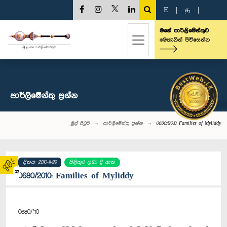
E
|
த
|
මගේ පාර්ලිමේන්තුව
මෙතැනින් පිවිසෙන්න
පාර්ලි‌මේන්තු‌ ප්‍රශ්න
මුල් පිටුව
පාර්ලි‌මේන්තු‌ ප්‍රශ්න
0680/2010: Families of Myliddy
දිනය: 2010-11-29
පිළිතුර ලබා දී ඇත
02
0680/2010: Families of Myliddy
0680/’10