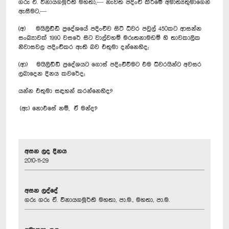
ගරු ඒ. විනායගමූර්ති මහතා,— නැවත පදිංචි කිරීමේ අමාත්‍යතුමාගෙන්
ඇසීමට,—
(අ) මයිලිඩ්ඩි ප්‍රදේශයේ පදිංචිව සිටි ධීවර පවුල් 450කට ආසන්න
සංඛ්‍යාවක් 1990 වසරේ සිට වාල්වහම් මරුතනාමඩම් හි තාවකාලික
නිවාසවල පදිංචිකර ඇති බව එතුමා දන්නෙහිද;
(ආ) මයිලිඩ්ඩි ප්‍රදේශයට ගොස් පදිංචිවීමට එම ධීවරයින්ට අවසර
ලබාදෙන දිනය කවරේද;
යන්න එතුමා සඳහන් කරන්නෙහිද?
(ඇ) නොඑසේ නම්, ඒ මන්ද?
අසන ලද දිනය
2010-11-29
අසන ලද්දේ
ගරු ගරු ඒ. විනායගමූර්ති මහතා, පා.ම., මහතා, පා.ම.