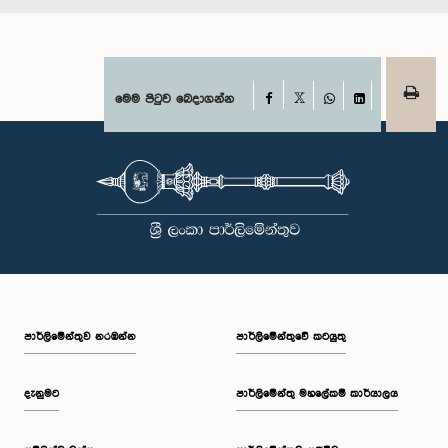
Facebook
මෙම පිටුව බෙදාගන්න
X
WhatsApp
LinkedIn
පාර්ලි‌මේන්තුව නරඹන්න
පාර්ලිමේන්තුවේ කටයුතු
දැනුමට
පාර්ලිමේන්තු මහලේකම් කාර්යාලය