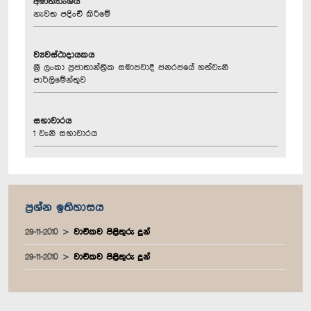
අමාත්‍යාංශය
නැවත පදිංචි කිරීමේ
ව්‍යවස්ථාදායකය
ශ්‍රී ලංකා ප්‍රජාතාන්ත්‍රික සමාජවාදී ජනරජයේ හත්වැනි
පාර්ලිමේන්තුව
සභාවාරය
1 වැනි සභාවාරය
ප්‍රශ්න ඉතිහාසය
29-11-2010
වාචිකව පිළිතුරු දුන්
29-11-2010
වාචිකව පිළිතුරු දුන්