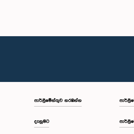
පාර්ලි‌මේන්තුව නරඹන්න
පාර්ලි
දැනුමට
පාර්ලි