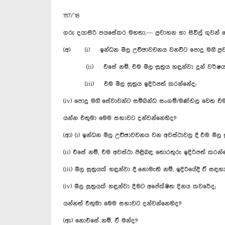
1117/’18
ගරු දයාසිරි ජයසේකර මහතා,— ප්‍රවාහන හා සිවිල් ගුවන්
(අ) (i) ඉන්ධන මිල උච්ඡාවචනය වනවිට පොදු මගී ප්‍රවා
(ii) එසේ නම්, එම මිල සූත්‍රය හඳුන්වා දුන් වර්ෂ
(iii) එම මිල සූත්‍රය ඉදිරිපත් කරන්නේද;
(iv) පොදු මගී සේවාවන්ට සම්බන්ධ සංගම්/මණ්ඩල වෙත එම මිල
යන්න එතුමා මෙම සභාවට දන්වන්නෙහිද?
(ආ) (i) ඉන්ධන මිල උච්ඡාවචනය වන අවස්ථාවල දී එම මිල සූත
(ii) එසේ නම්, එම අවස්ථා පිළිබඳ තොරතුරු ඉදිරිපත් කරන්
(iii) මිල සූත්‍රයක් හඳුන්වා දී නොමැති නම්, ඉදිරියේදී ඒ ස
(iv) මිල සූත්‍රයක් හඳුන්වා දීමට අපේක්ෂිත දිනය කවරේද;
යන්නත් එතුමා මෙම සභාවට දන්වන්නෙහිද?
(ඇ) නොඑසේ නම්, ඒ මන්ද?