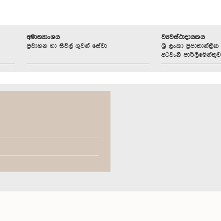
අමාත්‍යාංශය
ව්‍යවස්ථාදායකය
ප්‍රවාහන හා සිවිල් ගුවන් සේවා
ශ්‍රී ලංකා ප්‍රජාතාන්ත
අටවැනි පාර්ලිමේන්තුව