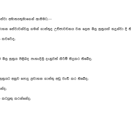
 සේවා අමාත්‍යතුමාගෙන් ඇසීමට,—
හන සේවාවන්වල ගමන් ගාස්තුද උච්ඡාවචනය වන ලෙස මිල සූත්‍රයක් හදුන්වා දී ත
ය කවරේද;
 සූත්‍රය පිළිබද පැහැදිලි දැනුවත් කිරීම් සිදුකර තිබේද;
්‍රයට අනුව පොදු ප්‍රවාහන ගාස්තු අඩු වැඩි කර තිබේද;
නේද;
ඳහා කටයුතු කරන්නේද;