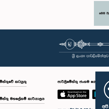
මෙම පි
මේන්තුවේ කටයුතු
පාර්ලිමේන්තු ජංගම යෙදුම
මේන්තු මහලේකම් කාර්යාලය
අප