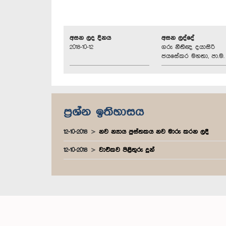
අසන ලද දිනය
අසන ලද්දේ
2018-10-12
ගරු නීතිඥ දයාසිරි
ජයසේකර මහතා, පා.ම.
ප්‍රශ්න ඉතිහාසය
12-10-2018
නව න්‍යාය පුස්තකය නව මාරු කරන ලදී
12-10-2018
වාචිකව පිළිතුරු දුන්