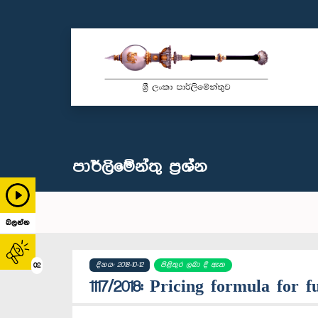
පාර්ලි‌මේන්තු‌ ප්‍රශ්න
බලන්න
දිනය: 2018-10-12
පිළිතුර ලබා දී ඇත
02
1117/2018: Pricing formula for f