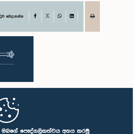
X
Facebook
WhatsApp
LinkedIn
ටුව බෙදාගන්න
ි ඔබගේ පෞද්ගලිකත්වය අගය කරමු