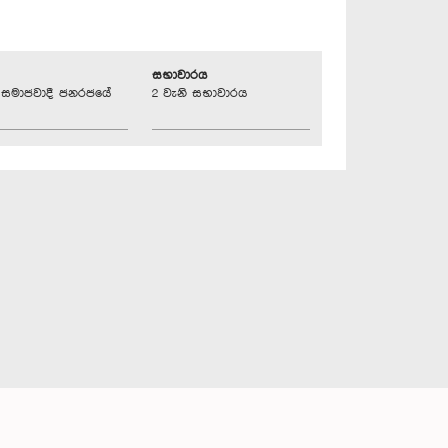
සභාවාරය
්‍රික සමාජවාදී ජනරජයේ
2 වැනි සභාවාරය