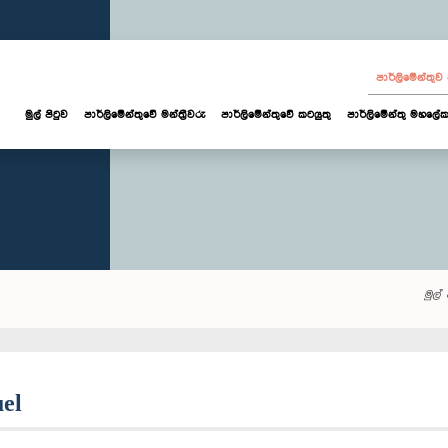
පාර්ලි‌මේන්තු
මුල් පිටුව
පාර්ලි‌මේන්තුවේ මන්ත්‍රීවරු
පාර්ලිමේන්තුවේ කටයුතු
පාර්ලිමේන්තු මහලේක
මුල් 
uel