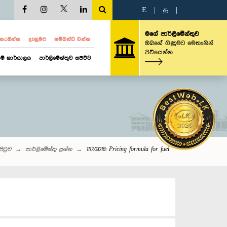
E
|
த
|
මගේ පාර්ලිමේන්තුව
ව නරඹන්න
දැනුමට
සම්බන්ධ වන්න
ඔබගේ ගිණුමට මෙතැනින්
පිවිසෙන්න
ම් කාර්යාලය
පාර්ලිමේන්තුව සජීවීව
පිටුව
පාර්ලි‌මේන්තු‌ ප්‍රශ්න
1117/2018: Pricing formula for fuel