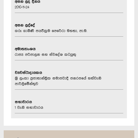
අසන ලද දිනය
2010-11-24
අසන ලද්දේ
ගරු ගාමිණී ජයවික්‍රම පෙරේරා මහතා, පා.ම.
අමාත්‍යාංශය
රාජ්‍ය පරිපාලන සහ ස්වදේශ කටයුතු
ව්‍යවස්ථාදායකය
ශ්‍රී ලංකා ප්‍රජාතාන්ත්‍රික සමාජවාදී ජනරජයේ හත්වැනි
පාර්ලිමේන්තුව
සභාවාරය
1 වැනි සභාවාරය