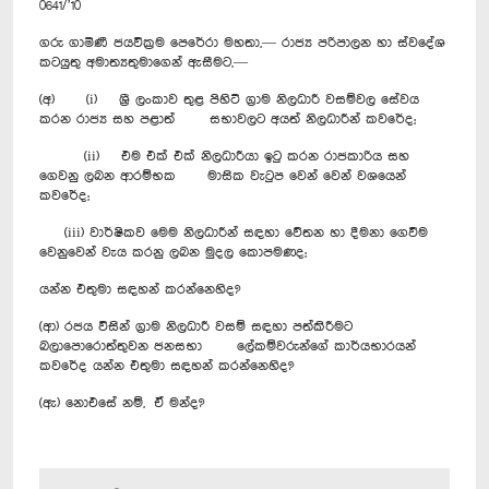
0641/’10
ගරු ගාමිණී ජයවික්‍රම පෙරේරා මහතා,— රාජ්‍ය පරිපාලන හා ස්වදේශ
කටයුතු අමාත්‍යතුමාගෙන් ඇසීමට,—
(අ) (i) ශ්‍රී ලංකාව තුළ පිහිටි ග්‍රාම නිලධාරී වසම්වල සේවය
කරන රාජ්‍ය සහ පළාත් සභාවලට අයත් නිලධාරීන් කවරේද;
(ii) එම එක් එක් නිලධාරීයා ඉටු කරන රාජකාරිය සහ
ගෙවනු ලබන ආරම්භක මාසික වැටුප වෙන් වෙන් වශයෙන්
කවරේද;
(iii) වාර්ෂිකව මෙම නිලධාරීන් සඳහා වේතන හා දීමනා ගෙවීම
වෙනුවෙන් වැය කරනු ලබන මුදල කොපමණද;
යන්න එතුමා සඳහන් කරන්නෙහිද?
(ආ) රජය විසින් ග්‍රාම නිලධාරී වසම් සඳහා පත්කිරීමට
බලාපොරොත්තුවන ජනසභා ලේකම්වරුන්ගේ කාර්යභාරයන්
කවරේද යන්න එතුමා සඳහන් කරන්නෙහිද?
(ඇ) නොඑසේ නම්, ඒ මන්ද?