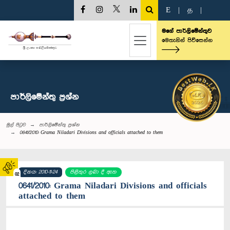
E
|
த
|
මගේ පාර්ලිමේන්තුව
මෙතැනින් පිවිසෙන්න
පාර්ලි‌මේන්තු‌ ප්‍රශ්න
මුල් පිටුව
පාර්ලි‌මේන්තු‌ ප්‍රශ්න
0641/2010: Grama Niladari Divisions and officials attached to them
දිනය: 2010-11-24
පිළිතුර ලබා දී ඇත
02
0641/2010: Grama Niladari Divisions and officials
attached to them