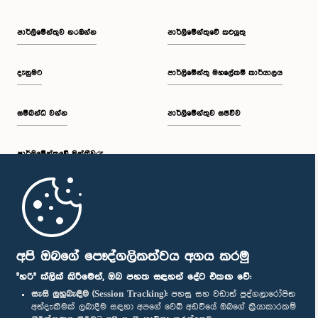
පාර්ලි‌මේන්තුව නරඹන්න
පාර්ලිමේන්තුවේ කටයුතු
දැනුමට
පාර්ලිමේන්තු මහලේකම් කාර්යාලය
සම්බන්ධ වන්න
පාර්ලිමේන්තුව සජීවීව
පාර්ලි‌මේන්තුවේ මන්ත්‍රීවරු
මුල් පිටුව
පාර්ලිමේන්තු ජංගම යෙදුම
අපි ඔබගේ පෞද්ගලිකත්වය අගය කරමු
"හරි" ක්ලික් කිරීමෙන්, ඔබ පහත සඳහන් දේට එකඟ වේ:
සැසි ලුහුබැඳීම (Session Tracking):
පහසු සහ වඩාත් පුද්ගලාරෝපිත
අත්දැකීමක් ලබාදීම සඳහා අපගේ වෙබ් අඩවියේ ඔබගේ ක්‍රියාකාරකම්