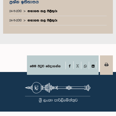
ප්‍රශ්න ඉතිහාසය
24-11-2010
සභාගත කල පිළිතුරු
24-11-2010
සභාගත කල පිළිතුරු
Facebook
මෙම පිටුව බෙදාගන්න
X
WhatsApp
LinkedIn