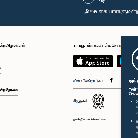
ன்ற அலுவல்கள்
பாராளுமன்ற கையடக்க செயலி
்
உங்
எம்மை பின்தொடர்க :
"சரி
ன்ற நேரலை
கொள்க
விருதுகள்
அ
அ
அ
தனியுரிமைக் கொள்கை
த
உ
த