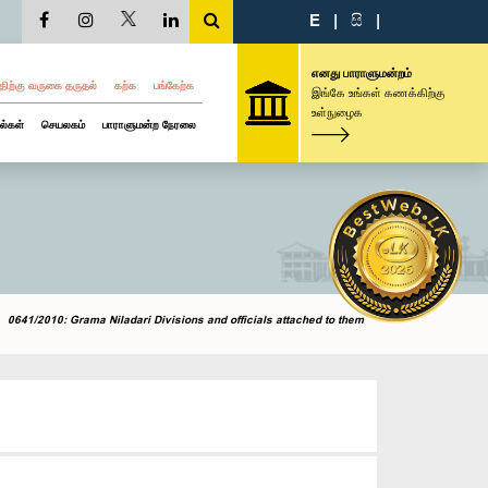
E
|
සි
|
எனது பாராளுமன்றம்
திற்கு வருகை தருதல்
கற்க
பங்கேற்க
இங்கே உங்கள் கணக்கிற்கு
உள்நுழைக
ல்கள்
செயலகம்
பாராளுமன்ற நேரலை
0641/2010: Grama Niladari Divisions and officials attached to them