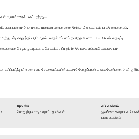
ல்கள் அமைச்சரைக் கேட்பதற்கு,—
ில் பணியாற்றும் அரச மற்றும் மாகாண சபைகளைச் சேர்ந்த அலுவலர்கள் யாவரென்பதையும்,
த்துடன், செலுத்தப்படும் ஆரம்ப மாதச் சம்பளம் தனித்தனியாக யாவையென்பதையும்,
ப்பனவுகளைச் செலுத்தும்முகமாக செலவிடப்படும் நிதித் தொகை எவ்வளவென்பதையும்
ிக்க எதிர்பார்த்துள்ள சனசபை செயலாளர்களின் கடமைப் பொறுப்புகள் யாவையென்பதை அவர் குறிப்
அமைச்சு
சட்டவாக்கம்
ம
பொது நிருவாக, உள்நாட்டலுவல்கள்
இலங்கை சனநாயக சோசலிச
பாராளுமன்றம்