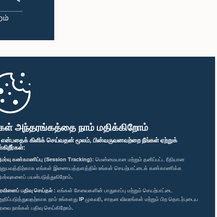
கள் அந்தரங்கத்தை நாம் மதிக்கிறோம்
" என்பதைக் கிளிக் செய்வதன் மூலம், பின்வருவனவற்றை நீங்கள் ஏற்றுக்
ிறீர்கள்:
மர்வு கண்காணிப்பு (Session Tracking):
மென்மையான மற்றும் தனிப்பட்ட ரீதியான
னுபவத்திற்காக எங்கள் இணையத்தளத்தில் உங்கள் செயற்பாட்டைக் கண்காணிக்க
மர்வுகளைப் பயன்படுத்துகிறோம்.
ரவினைப் பதிவு செய்தல் :
எங்கள் சேவைகளின் பாதுகாப்பு மற்றும் செயற்பாட்டை
றுதிப்படுத்துவதற்காக நாம் உங்களது IP முகவரி, சாதன விவரங்கள் மற்றும் பிற தொடர்புடைய
ரவை நாங்கள் பதிவு செய்கிறோம்.