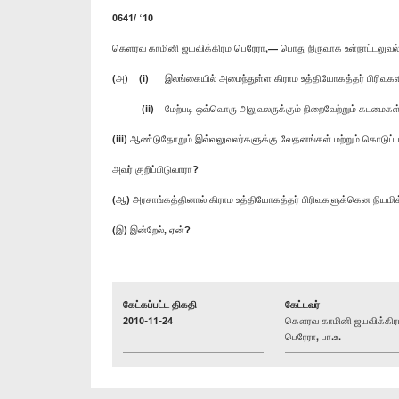
0641/ ‘10
கெளரவ காமினி ஜயவிக்கிரம பெரேரா,— பொது நிருவாக உள்நாட்டலுவ
(அ) (i) இலங்கையில் அமைந்துள்ள கிராம உத்தியோகத்தர் பிரிவுகள
(ii) மேற்படி ஒவ்வொரு அலுவலருக்கும் நிறைவேற்றும் கடமைகள் அ
(iii) ஆண்டுதோறும் இவ்வலுவலர்களுக்கு வேதனங்கள் மற்றும் கொடு
அவர் குறிப்பிடுவாரா?
(ஆ) அரசாங்கத்தினால் கிராம உத்தியோகத்தர் பிரிவுகளுக்கென நியம
(இ) இன்றேல், ஏன்?
கேட்கப்பட்ட திகதி
கேட்டவர்
2010-11-24
கௌரவ காமினி ஜயவிக்கிர
பெரேரா, பா.உ.