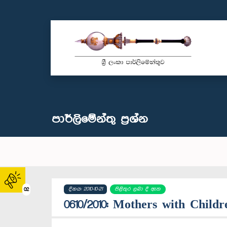
පාර්ලි‌මේන්තු‌ ප්‍රශ්න
දිනය: 2010-10-21
පිළිතුර ලබා දී ඇත
02
0610/2010: Mothers with Childr