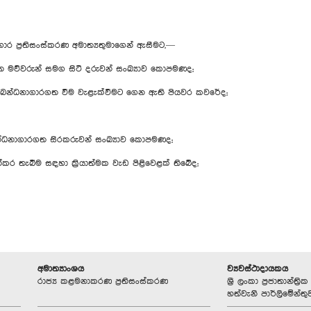
ගාර ප්‍රතිසංස්කරණ අමාත්‍යතුමාගෙන් ඇසීමට,—
ව්වරුන් සමග සිටි දරුවන් සංඛ්‍යාව කොපමණද;
්ධනාගාරගත වීම වැළැක්වීමට ගෙන ඇති පියවර කවරේද;
බන්ධනාගාරගත සිරකරුවන් සංඛ්‍යාව කොපමණද;
්කර තැබීම සඳහා ක්‍රියාත්මක වැඩ පිළිවෙළක් තිබේද;
අමාත්‍යාංශය
ව්‍යවස්ථාදායකය
රාජ්‍ය කළමනාකරණ ප්‍රතිසංස්කරණ
ශ්‍රී ලංකා ප්‍රජාතාන්ත
හත්වැනි පාර්ලිමේන්තු