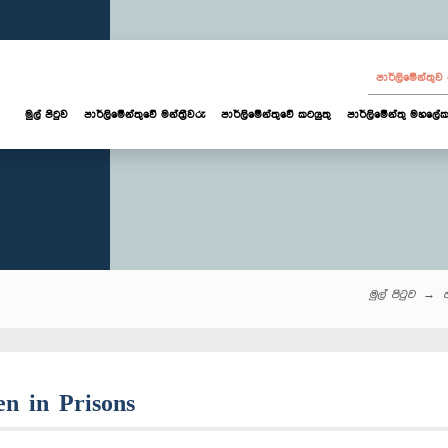
පාර්ලි‌මේන්තු
මුල් පිටුව
පාර්ලි‌මේන්තුවේ මන්ත්‍රීවරු
පාර්ලිමේන්තුවේ කටයුතු
පාර්ලිමේන්තු මහලේක
මුල් පිටුව
ප
en in Prisons