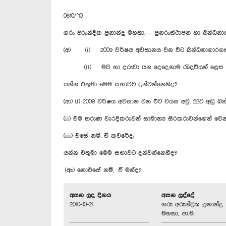
0610/’10
ගරු අරුන්දික ප්‍රනාන්දු මහතා,— පුනරුත්ථාපන හා බන්ධනා
(අ) (i) 2009 වර්ෂය අවසානය වන විට බන්ධනාගාරගත ම
(ii) මව හා දරුවා යන දෙදෙනාම රැඳවියන් ලෙස බන
යන්න එතුමා මෙම සභාවට දන්වන්නෙහිද?
(ආ) (i) 2009 වර්ෂය අවසාන වන විට වයස අවු. 22ට අඩු 
(ii) එම තරුණ වැරදිකරුවන් සාමාන්‍ය සිරකරුවන්ගෙන් වෙන
(iii) එසේ නම්, ඒ කවරේද;
යන්න එතුමා මෙම සභාවට දන්වන්නෙහිද?
(ඇ) නොඑසේ නම්, ඒ මන්ද?
අසන ලද දිනය
අසන ලද්දේ
2010-10-21
ගරු අරුන්දික ප්‍රනාන්දු
මහතා, පා.ම.