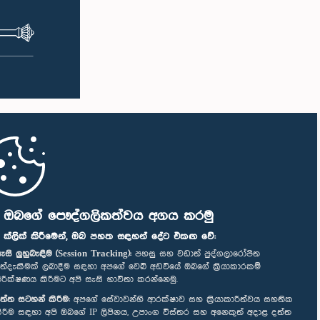
ි ඔබගේ පෞද්ගලිකත්වය අගය කරමු
" ක්ලික් කිරීමෙන්, ඔබ පහත සඳහන් දේට එකඟ වේ:
ැසි ලුහුබැඳීම (Session Tracking):
පහසු සහ වඩාත් පුද්ගලාරෝපිත
ත්දැකීමක් ලබාදීම සඳහා අපගේ වෙබ් අඩවියේ ඔබගේ ක්‍රියාකාරකම්
ිරීක්ෂණය කිරීමට අපි සැසි භාවිතා කරන්නෙමු.
ත්ත සටහන් කිරීම:
අපගේ සේවාවන්හි ආරක්ෂාව සහ ක්‍රියාකාරීත්වය සහතික
ිරීම සඳහා අපි ඔබගේ IP ලිපිනය, උපාංග විස්තර සහ අනෙකුත් අදාළ දත්ත