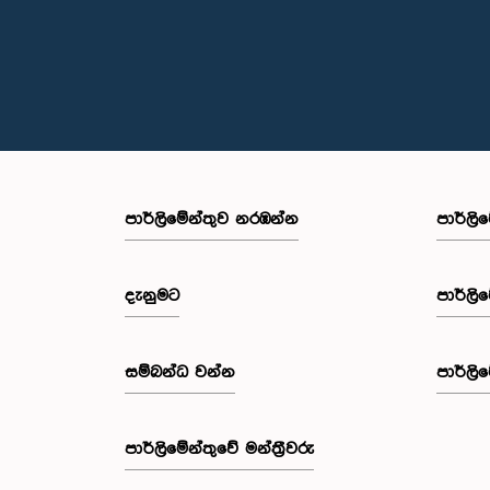
පාර්ලි‌මේන්තුව නරඹන්න
පාර්ලි
දැනුමට
පාර්ලි
සම්බන්ධ වන්න
පාර්ලි
පාර්ලි‌මේන්තුවේ මන්ත්‍රීවරු