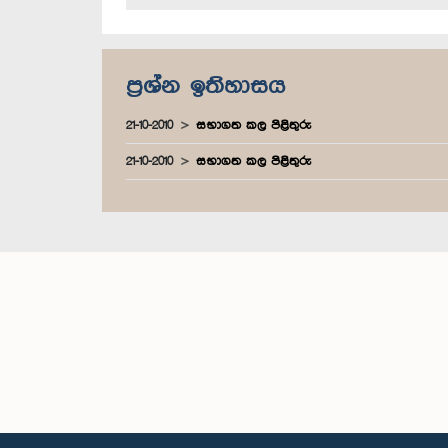
ප්‍රශ්න ඉතිහාසය
21-10-2010
සභාගත කල පිළිතුරු
21-10-2010
සභාගත කල පිළිතුරු