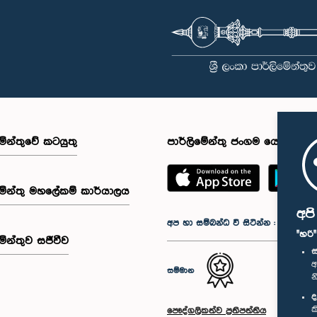
මේන්තුවේ කටයුතු
පාර්ලිමේන්තු ජංගම යෙදුම
මේන්තු මහලේකම් කාර්යාලය
අප
අප හා සම්බන්ධ වී සිටින්න :
"හරි
මේන්තුව සජීවීව
ස
අ
සම්මාන
න
ද
ක
පෞද්ගලිකත්ව ප්‍රතිපත්තිය