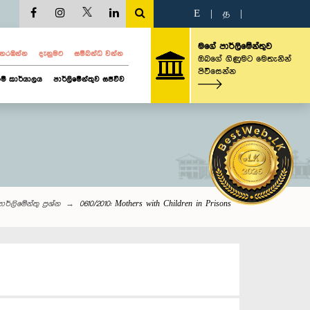
E
|
த
|
මගේ පාර්ලිමේන්තුව
ව නරඹන්න
දැනුමට
සම්බන්ධ වන්න
ඔබගේ ගිණුමට මෙතැනින්
පිවිසෙන්න
ම් කාර්යාලය
පාර්ලිමේන්තුව සජීවීව
ාර්ලි‌මේන්තු‌ ප්‍රශ්න
0610/2010: Mothers with Children in Prisons