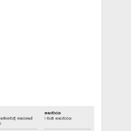
සභාවාරය
්‍රික සමාජවාදී ජනරජයේ
1 වැනි සභාවාරය
ව