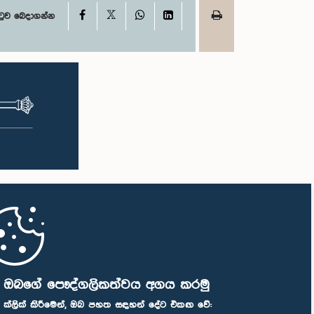
X
Facebook
WhatsApp
LinkedIn
ටුව බෙදාගන්න
ි ඔබගේ පෞද්ගලිකත්වය අගය කරමු
" ක්ලික් කිරීමෙන්, ඔබ පහත සඳහන් දේට එකඟ වේ: