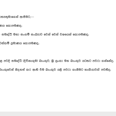
ත්‍යතුමාගෙන් ඇසීමට,—
රමාණය කොපමණද;
හ සමෘද්ධි මහා සංගම් සංඛ්‍යාව වෙන් වෙන් වශයෙන් කොපමණද;
ත්කම් ප්‍රමාණය කොපමණද;
කළ පරිදි සමෘද්ධි (දිවිනැගුම) බැංකුව, ශ්‍රී ලංකා මහ බැංකුව යටතට පවරා ගන්නේද;
මහ බැංකුවෙන් නිදහස් කර ඇති එම බැංකුව යළි පවරා ගැනීමට හැකියාවක් පවතීද;