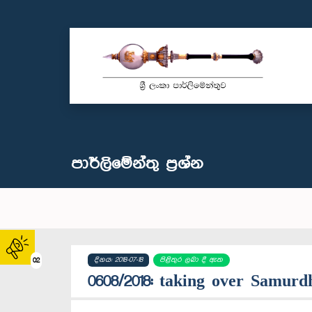
පාර්ලි‌මේන්තු‌ ප්‍රශ්න
දිනය: 2018-07-18
පිළිතුර ලබා දී ඇත
02
0608/2018: taking over Samur