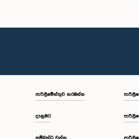
පාර්ලි‌මේන්තුව නරඹන්න
පාර්ලි
දැනුමට
පාර්ලි
සම්බන්ධ වන්න
පාර්ලි