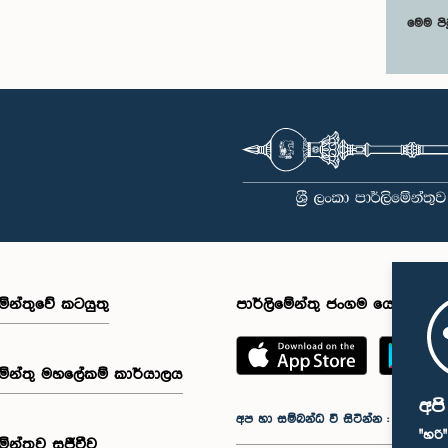
මෙම පි
මේන්තුවේ කටයුතු
පාර්ලිමේන්තු ජංගම යෙදුම
මේන්තු මහලේකම් කාර්යාලය
අප
අප හා සම්බන්ධ වී සිටින්න :
"හරි
මේන්තුව සජීවීව