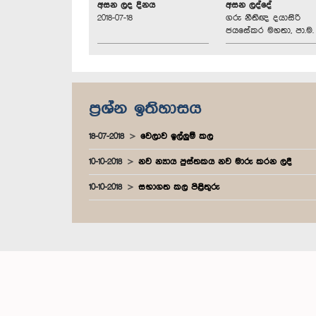
අසන ලද දිනය
අසන ලද්දේ
2018-07-18
ගරු නීතිඥ දයාසිරි
ජයසේකර මහතා, පා.ම.
ප්‍රශ්න ඉතිහාසය
18-07-2018
වෙලාව ඉල්ලුම් කල
10-10-2018
නව න්‍යාය පුස්තකය නව මාරු කරන ලදී
10-10-2018
සභාගත කල පිළිතුරු