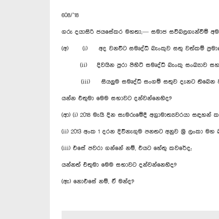
608/’18
ගරු දයාසිරි ජයසේකර මහතා,— සමාජ සවිබලගැන්වීම් අමා
(අ) (i) අද වනවිට සමෘද්ධි බැංකුව සතු වත්කම් ප්‍
(ii) දිවයින පුරා පිහිටි සමෘද්ධි බැංකු සංඛ්‍යාව ස
(iii) සියලුම සමෘද්ධි සංගම් සතුව දැනට තිබෙන ව
යන්න එතුමා මෙම සභාවට දන්වන්නෙහිද?
(ආ) (i) 2018 මැයි දින සැමරුමේදී අග්‍රාමාත්‍යවරයා සඳහන් 
(ii) 2013 අංක 1 දරන දිවිනැගුම පනතට අනුව ශ්‍රී ලංකා 
(iii) එසේ පවරා ගන්නේ නම්, එයට හේතු කවරේද;
යන්නත් එතුමා මෙම සභාවට දන්වන්නෙහිද?
(ඇ) නොඑසේ නම්, ඒ මන්ද?