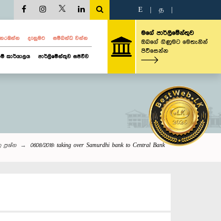
E
|
த
|
මගේ පාර්ලිමේන්තුව
ව නරඹන්න
දැනුමට
සම්බන්ධ වන්න
ඔබගේ ගිණුමට මෙතැනින්
පිවිසෙන්න
ම් කාර්යාලය
පාර්ලිමේන්තුව සජීවීව
 ප්‍රශ්න
0608/2018: taking over Samurdhi bank to Central Bank