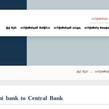
පාර්ලි‌මේන්තු
මුල් පිටුව
පාර්ලි‌මේන්තුවේ මන්ත්‍රීවරු
පාර්ලිමේන්තුවේ කටයුතු
පාර්ලිමේන්තු මහලේක
මුල් පිටුව
පාර්ලි‌මේන්තු‌
dhi bank to Central Bank