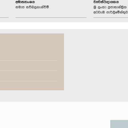
අමාත්‍යාංශය
ව්‍යවස්ථාදායකය
සමාජ සවිබලගැන්වීම්
ශ්‍රී ලංකා ප්‍රජාතාන්ත
අටවැනි පාර්ලිමේන්තුව