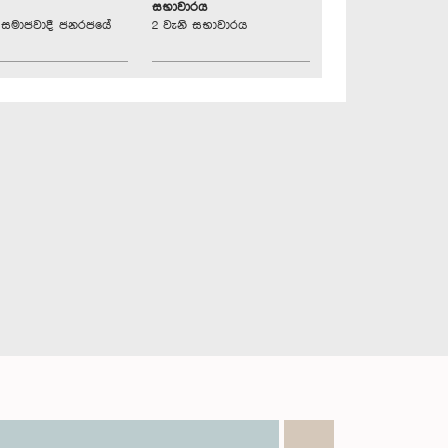
සභාවාරය
්‍රික සමාජවාදී ජනරජයේ
2 වැනි සභාවාරය