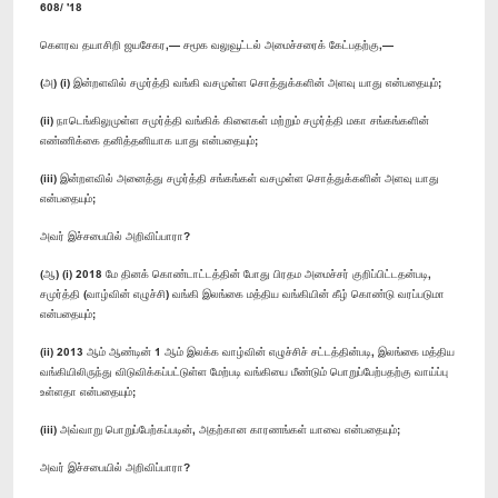
608/ '18
கெளரவ தயாசிறி ஜயசேகர,— சமூக வலுவூட்டல் அமைச்சரைக் கேட்பதற்கு,—
(அ) (i) இன்றளவில் சமுர்த்தி வங்கி வசமுள்ள சொத்துக்களின் அளவு யாது என்பதையும்;
(ii) நாடெங்கிலுமுள்ள சமுர்த்தி வங்கிக் கிளைகள் மற்றும் சமுர்த்தி மகா சங்கங்களின்
எண்ணிக்கை தனித்தனியாக யாது என்பதையும்;
(iii) இன்றளவில் அனைத்து சமுர்த்தி சங்கங்கள் வசமுள்ள சொத்துக்களின் அளவு யாது
என்பதையும்;
அவர் இச்சபையில் அறிவிப்பாரா?
(ஆ) (i) 2018 மே தினக் கொண்டாட்டத்தின் போது பிரதம அமைச்சர் குறிப்பிட்டதன்படி,
சமுர்த்தி (வாழ்வின் எழுச்சி) வங்கி இலங்கை மத்திய வங்கியின் கீழ் கொண்டு வரப்படுமா
என்பதையும்;
(ii) 2013 ஆம் ஆண்டின் 1 ஆம் இலக்க வாழ்வின் எழுச்சிச் சட்டத்தின்படி, இலங்கை மத்திய
வங்கியிலிருந்து விடுவிக்கப்பட்டுள்ள மேற்படி வங்கியை மீண்டும் பொறுப்பேற்பதற்கு வாய்ப்பு
உள்ளதா என்பதையும்;
(iii) அவ்வாறு பொறுப்பேற்கப்படின், அதற்கான காரணங்கள் யாவை என்பதையும்;
அவர் இச்சபையில் அறிவிப்பாரா?