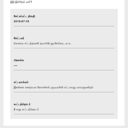
(இ) இன்றேல் ஏன்?
கேட்கப்பட்ட திகதி
2018-07-18
கேட்டவர்
கௌரவ சட்டத்தரணி தயாசிறி ஜயசேக்கர, பா.உ.
அமைச்சு
----
சட்டவாக்கம்
இலங்கை சனநாயக சோசலிசக் குடியரசின் எட்டாவது பாராளுமன்றம்
கூட்டத்தொடர்
2 வது கூட்டத்தொடர்