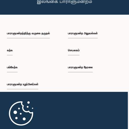
பாராளுமன்றத்திற்கு வருகை தருதல்
பாராளுமன்ற அலுவல்கள்
கற்க
செயலகம்
பங்கேற்க
பாராளுமன்ற நேரலை
பாராளுமன்ற உறுப்பினர்கள்
முதற்பக்கம்
பாராளுமன்ற கையடக்க செயலி