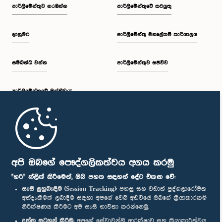
පාර්ලි‌මේන්තුව නරඹන්න
පාර්ලිමේන්තුවේ කටයුතු
දැනුමට
පාර්ලිමේන්තු මහලේකම් කාර්යාලය
සම්බන්ධ වන්න
පාර්ලිමේන්තුව සජීවීව
පාර්ලි‌මේන්තුවේ මන්ත්‍රීවරු
මුල් පිටුව
පාර්ලිමේන්තු ජංගම යෙදුම
අපි ඔබගේ පෞද්ගලිකත්වය අගය කරමු
"හරි" ක්ලික් කිරීමෙන්, ඔබ පහත සඳහන් දේට එකඟ වේ:
සැසි ලුහුබැඳීම (Session Tracking):
පහසු සහ වඩාත් පුද්ගලාරෝපිත
අත්දැකීමක් ලබාදීම සඳහා අපගේ වෙබ් අඩවියේ ඔබගේ ක්‍රියාකාරකම්
නිරීක්ෂණය කිරීමට අපි සැසි භාවිතා කරන්නෙමු.
අප හා සම්බන්ධ වී සිටින්න :
දත්ත සටහන් කිරීම:
අපගේ සේවාවන්හි ආරක්ෂාව සහ ක්‍රියාකාරීත්වය