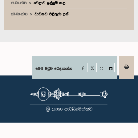
21-06-2018
වෙලාව ඉල්ලුම් කල
23-08-2018
වාචිකව පිළිතුරු දුන්
Facebook
මෙම පිටුව බෙදාගන්න
X
WhatsApp
LinkedIn