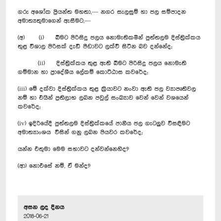
ගරු අශෝක ප්‍රියන්ත මහතා,— නගර සැලසුම් හා ජල සම්පාදන
අමාත්‍යතුමාගෙන් ඇසීමට,—
(අ) (i) බීමට පිරිසිදු ජලය නොමැතිකමින් පුත්තලම දිස්ත්‍රික්කය
තුළ විශාල පිරිසක් දැඩි පීඩාවට ලක්වී සිටින බව දන්නේද;
(ii) දිස්ත්‍රික්කය තුළ ඇති බීමට පිරිසිදු ජලය නොමැති
ගම්මාන හා ප්‍රාදේශීය ලේකම් කොට්ඨාස කවරේද;
(iii) මේ දක්වා දිස්ත්‍රික්කය තුළ ක්‍රියාවට නංවා ඇති ජල ව්‍යාපෘතිවල
නම් හා එයින් ප්‍රතිලාභ ලබන පවුල් සංඛ්‍යාව වෙන් වෙන් වශයෙන්
කවරේද;
(iv) ඉදිරියේදී පුත්තලම දිස්ත්‍රික්කයේ පානීය ජල ගැටලුව විසඳීමට
අමාත්‍යාංශය විසින් ගනු ලබන පියවර කවරේද;
යන්න එතුමා මෙම සභාවට දන්වන්නෙහිද?
(ආ) නොඑසේ නම්, ඒ මන්ද?
අසන ලද දිනය
2018-06-21