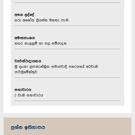
අසන ලද්දේ
ගරු අශෝක ප්‍රියන්ත මහතා, පා.ම.
අමාත්‍යාංශය
නගර සැලසුම් හා ජල සම්පාදන
ව්‍යවස්ථාදායකය
ශ්‍රී ලංකා ප්‍රජාතාන්ත්‍රික සමාජවාදී ජනරජයේ අටවැනි
පාර්ලිමේන්තුව
සභාවාරය
2 වැනි සභාවාරය
ප්‍රශ්න ඉතිහාසය