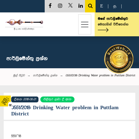
E
|
த
|
මගේ පාර්ලිමේන්තුව
මෙතැනින් පිවිසෙන්න
පාර්ලි‌මේන්තු‌ ප්‍රශ්න
මුල් පිටුව
පාර්ලි‌මේන්තු‌ ප්‍රශ්න
0551/2018: Drinking Water problem in Puttlam District
දිනය: 2018-06-21
පිළිතුර ලබා දී ඇත
02
0551/2018: Drinking Water problem in Puttlam
District
551/’18