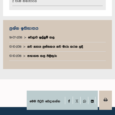
2 වැනි සභාවාරය
ප්‍රශ්න ඉතිහාසය
19-07-2018
වෙලාව ඉල්ලුම් කල
10-10-2018
නව න්‍යාය පුස්තකය නව මාරු කරන ලදී
10-10-2018
සභාගත කල පිළිතුරු
Facebook
මෙම පිටුව බෙදාගන්න
X
WhatsApp
LinkedIn