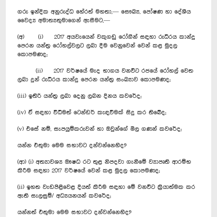
ගරු ඉන්දික අනුරුද්ධ හේරත් මහතා,— සෞඛ්‍ය, පෝෂණ හා දේශීය
වෛද්‍ය අමාත්‍යතුමාගෙන් ඇසීමට,—
(අ) (i) 2017 අයවැයෙන් වකුගඩු රෝගීන් සඳහා රුධිරය කාන්දු
පෙරන යන්ත්‍ර රෝහල්වලට ලබා දීම වෙනුවෙන් වෙන් කළ මුදල
කොපමණද;
(ii) 2017 වර්ෂයේ මැද භාගය වනවිට රජයේ රෝහල් වෙත
ලබා දුන් රුධිරය කාන්දු පෙරන යන්ත්‍ර සංඛ්‍යාව කොපමණද;
(iii) ඉතිරි යන්ත්‍ර ලබා දෙනු ලබන දිනය කවරේද;
(iv) ඒ සඳහා විධිමත් ටෙන්ඩර් කැඳවීමක් සිදු කර තිබේද;
(v) එසේ නම්, සැපයුම්කරුවන් හා ඔවුන්ගේ මිල ගණන් කවරේද;
යන්න එතුමා මෙම සභාවට දන්වන්නෙහිද?
(ආ) (i) අත්‍යාවශ්‍ය ඖෂධ රට තුළ නිපදවා ගැනීමේ ව්‍යාපෘති ආරම්භ
කිරීම සඳහා 2017 වර්ෂයේ වෙන් කළ මුදල කොපමණද;
(ii) ඉහත වැඩපිළිවෙළ දියත් කිරීම සඳහා මේ වනවිට ක්‍රියාත්මක කර
ඇති සැලසුම්/ අධ්‍යයනයන් කවරේද;
යන්නත් එතුමා මෙම සභාවට දන්වන්නෙහිද?