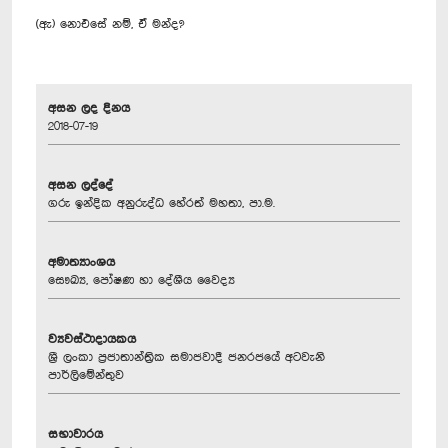
(ඇ) නොඑසේ නම්, ඒ මන්ද?
අසන ලද දිනය
2018-07-19
අසන ලද්දේ
ගරු ඉන්දික අනුරුද්ධ හේරත් මහතා, පා.ම.
අමාත්‍යාංශය
සෞඛ්‍ය, පෝෂණ හා දේශීය වෛද්‍ය
ව්‍යවස්ථාදායකය
ශ්‍රී ලංකා ප්‍රජාතාන්ත්‍රික සමාජවාදී ජනරජයේ අටවැනි
පාර්ලිමේන්තුව
සභාවාරය