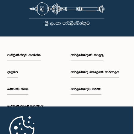
පාර්ලි‌මේන්තුව නරඹන්න
පාර්ලිමේන්තුවේ කටයුතු
දැනුමට
පාර්ලිමේන්තු මහලේකම් කාර්යාලය
සම්බන්ධ වන්න
පාර්ලිමේන්තුව සජීවීව
පාර්ලි‌මේන්තුවේ මන්ත්‍රීවරු
මුල් පිටුව