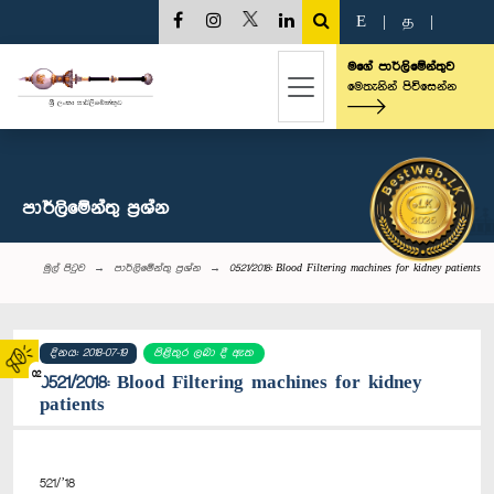
E
|
த
|
මගේ පාර්ලිමේන්තුව
මෙතැනින් පිවිසෙන්න
පාර්ලි‌මේන්තු‌ ප්‍රශ්න
මුල් පිටුව
පාර්ලි‌මේන්තු‌ ප්‍රශ්න
0521/2018: Blood Filtering machines for kidney patients
දිනය: 2018-07-19
පිළිතුර ලබා දී ඇත
02
0521/2018: Blood Filtering machines for kidney
patients
521/’18