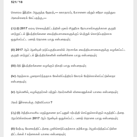
521/ '18
கெளரவ இந்திக அநுருத்த ஹேரத்,— சுகாதாரம், போசணை மற்றும் சுதேச மருத்துவ
அமைச்சரைக் கேட்பதற்கு,—
(அ) (i) 2017 வரவு செலவுத்திட்டத்தின் மூலம் சிறுநீரக நோயாளர்களுக்கான குருதி
மாற்றூட்டல் இயந்திரங்களை வைத்தியசாலைகளுக்குப் பெற்றுக் கொடுப்பதற்காக
ஒதுக்கப்பட்ட பணத் தொகை யாது என்பதையும்;
(ii) 2017 ஆம் ஆண்டின் நடுப்பகுதியளவில் அரசாங்க வைத்தியசாலைகளுக்கு வழங்கப்பட்ட
குருதி மாற்றூட்டல் இயந்திரங்களின் எண்ணிக்கை யாது என்பதையும்;
(iii) மீதி இயந்திரங்களை வழங்கும் திகதி யாது என்பதையும்;
(iv) அதற்காக முறைசார்ந்ததாக கேள்விப்பத்திரம் கோரல் மேற்கொள்ளப்பட்டுள்ளதா
என்பதையும்;
(v) ஆமெனில், வழங்குநர்கள் மற்றும் அவர்களின் விலைமனுக்கள் யாவை என்பதையும்;
அவர் இச்சபைக்கு அறிவிப்பாரா?
(ஆ) (i) அத்தியாவசிய மருந்துகளை நாட்டினுள் உற்பத்தி செய்துகொள்ளும் கருத்திட்டத்தை
ஆரம்பிக்கவென 2017 ஆம் ஆண்டில் ஒதுக்கப்பட்ட பணத் தொகை யாது என்பதையும்;
(ii) மேற்படி வேலைத்திட்டத்தை முன்னெடுப்பதற்காக தற்போது அமுல்படுத்தப்பட்டுள்ள
திட்டங்கள் / கற்கைகள் யாவை என்பதையும்;