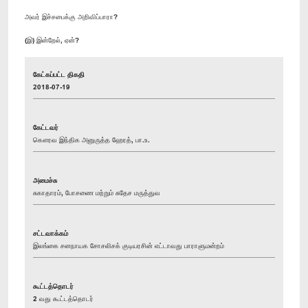
அவர் இச்சபைக்கு அறிவிப்பாரா?
(இ) இன்றேல், ஏன்?
கேட்கப்பட்ட திகதி
2018-07-19
கேட்டவர்
கௌரவ இந்திக அனுருத்த ஹேரத், பா.உ.
அமைச்சு
சுகாதாரம், போசணை மற்றும் சுதேச மருத்துவ
சட்டவாக்கம்
இலங்கை சனநாயக சோசலிசக் குடியரசின் எட்டாவது பாராளுமன்றம்
கூட்டத்தொடர்
2 வது கூட்டத்தொடர்