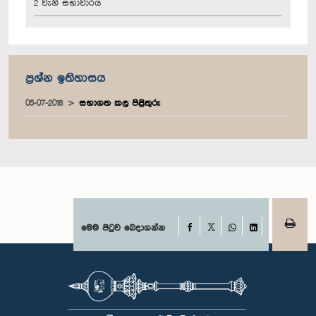
2 වැනි සභාවාරය
ප්‍රශ්න ඉතිහාසය
05-07-2018
සභාගත කල පිළිතුරු
Facebook
මෙම පිටුව බෙදාගන්න
X
WhatsApp
LinkedIn