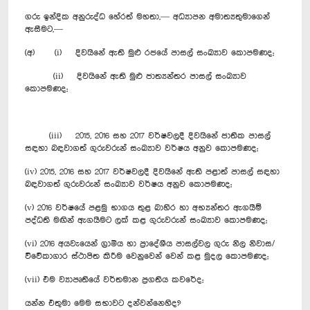
ගරු ඉන්දික අනුරුද්ධ හේරත් මහතා,— අධ්‍යාපන අමාත්‍යතුමාගෙන්
ඇසීමට,—
(අ) (i) දිවයිනේ ඇති මුළු රජයේ පාසල් සංඛ්‍යාව කොපමණද;
(ii) දිවයිනේ ඇති මුළු ජාත්‍යන්තර පාසල් සංඛ්‍යාව
කොපමණද;
(iii) 2015, 2016 සහ 2017 වර්ෂවලදී දිවයිනේ ජාතික පාසල්
සඳහා බඳවාගත් ගුරුවරුන් සංඛ්‍යාව ‍වර්ෂය අනුව කොපමණද;
(iv) 2015, 2016 සහ 2017 වර්ෂවලදී දිවයිනේ ඇති පළාත් පාසල් සඳහා
බඳවාගත් ගුරුවරුන් සංඛ්‍යාව ‍වර්ෂය අනුව කොපමණද;
(v) 2016 වර්ෂයේ පළමු භාගය තුළ බාහිර හා අභ්‍යන්තර ඇගයීම්
පද්ධති මඟින් ඇගයීමට ලක් කළ ගුරුවරුන් සංඛ්‍යාව කොපමණද;
(vi) 2016 අයවැයෙන් ග්‍රාමීය හා ප්‍රාදේශීය පාසල්වල ගුරු නිල නිවාස/
විවේකාගාර ස්ථාපිත කිරීම වෙනුවෙන් වෙන් කළ මුදල ‍කොපමණද;
(vii) එම ව්‍යාපෘතියේ වර්තමාන ප්‍රගතිය කවරේද;
යන්න එතුමා මෙම සභාවට දන්වන්නෙහිද?