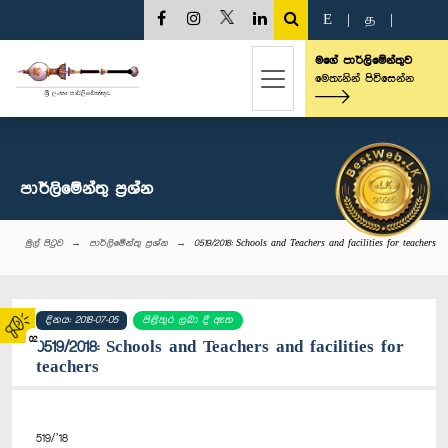
E
|
த
|
මගේ පාර්ලිමේන්තුව
මෙතැනින් පිවිසෙන්න
පාර්ලි‌මේන්තු‌ ප්‍රශ්න
මුල් පිටුව
පාර්ලි‌මේන්තු‌ ප්‍රශ්න
0519/2018: Schools and Teachers and facilities for teachers
දිනය: 2018-07-05
පිළිතුර ලබා දී ඇත
02
0519/2018: Schools and Teachers and facilities for
teachers
519/’18