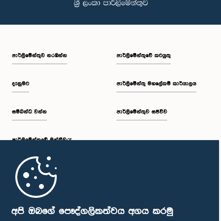
පාර්ලි‌මේන්තුව නරඹන්න
පාර්ලිමේන්තුවේ කටයුතු
දැනුමට
පාර්ලිමේන්තු මහලේකම් කාර්යාලය
සම්බන්ධ වන්න
පාර්ලිමේන්තුව සජීවීව
පාර්ලි‌මේන්තුවේ මන්ත්‍රීවරු
මුල් පිටුව
පාර්ලිමේන්තු ජංගම යෙදුම
අපි ඔබගේ පෞද්ගලිකත්වය අගය කරමු