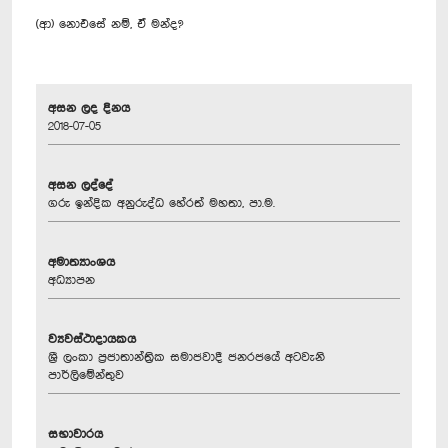
(ආ) නොඑසේ නම්, ඒ මන්ද?
අසන ලද දිනය
2018-07-05
අසන ලද්දේ
ගරු ඉන්දික අනුරුද්ධ හේරත් මහතා, පා.ම.
අමාත්‍යාංශය
අධ්‍යාපන
ව්‍යවස්ථාදායකය
ශ්‍රී ලංකා ප්‍රජාතාන්ත්‍රික සමාජවාදී ජනරජයේ අටවැනි
පාර්ලිමේන්තුව
සභාවාරය